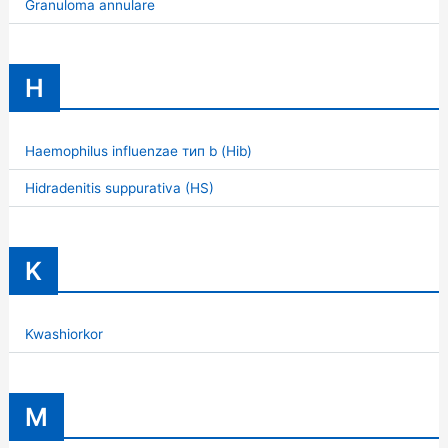
Granuloma annulare
H
Haemophilus influenzae тип b (Hib)
Hidradenitis suppurativa (HS)
K
Kwashiorkor
M