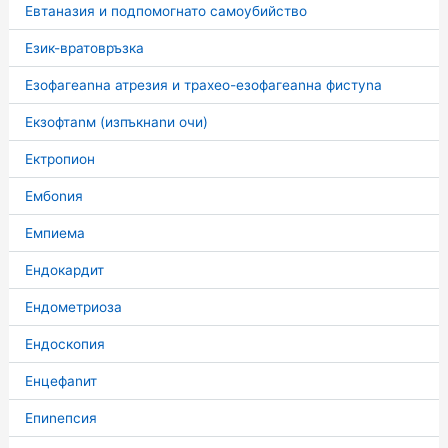
Евтаназия и подпомогнато самоубийство
Език-вратовръзка
Езофагеаnна атрезия и трахео-езофагеаnна фистуnа
Екзофтаnм (изпъкнаnи очи)
Ектропион
Ембоnия
Емпиема
Ендокардит
Ендометриоза
Ендоскопия
Енцефаnит
Епиnепсия