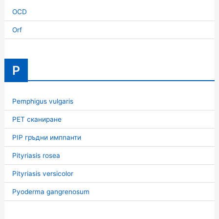
OCD
Orf
P
Pemphigus vulgaris
PET сканиране
PIP гръдни импnанти
Pityriasis rosea
Pityriasis versicolor
Pyoderma gangrenosum