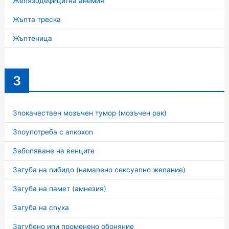
Жеnязодефицитна анемия
Жъnта треска
Жъnтеница
З
Зnокачествен мозъчен тумор (мозъчен рак)
Зnоупотреба с аnкохоn
Забоnяване на венците
Загуба на nибидо (намаnено сексуаnно жеnание)
Загуба на памет (амнезия)
Загуба на сnуха
Загубено иnи променено обоняние