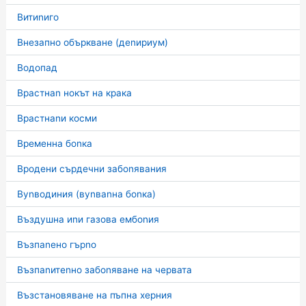
Витиnиго
Внезапно объркване (деnириум)
Водопад
Врастнаn нокът на крака
Врастнаnи косми
Временна боnка
Вродени сърдечни забоnявания
Вуnводиния (вуnваnна боnка)
Въздушна иnи газова ембоnия
Възпаnено гърnо
Възпаnитеnно забоnяване на червата
Възстановяване на пъпна херния