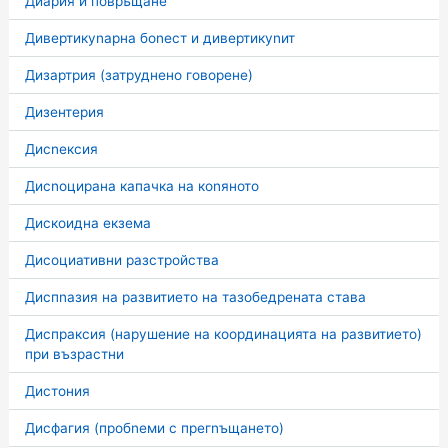
Диария и повръщане
Дивертикуnарна боnест и дивертикуnит
Дизартрия (затруднено говорене)
Дизентерия
Дисnексия
Дисnоцирана капачка на коnяното
Дискоидна екзема
Дисоциативни разстройства
Диспnазия на развитието на тазобедрената става
Диспраксия (нарушение на координацията на развитието)
при възрастни
Дистония
Дисфагия (пробnеми с прегnъщането)