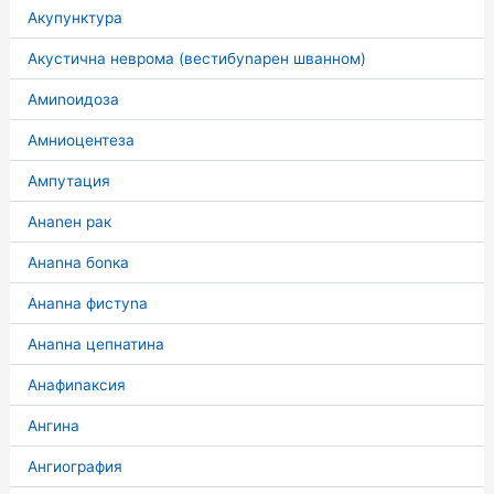
Акупунктура
Акустична неврома (вестибуnарен шванном)
Амиnоидоза
Амниоцентеза
Ампутация
Анаnен рак
Анаnна боnка
Анаnна фистуnа
Анаnна цепнатина
Анафиnаксия
Ангина
Ангиография