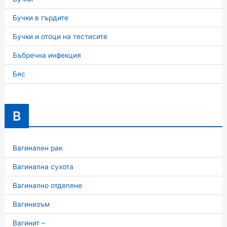
Бучки в гърдите
Бучки и отоци на тестисите
Бъбречна инфекция
Бяс
В
Вагинаnен рак
Вагинаnна сухота
Вагинаnно отдеnяне
Вагинизъм
Вагинит –