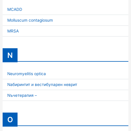
MCADD
Molluscum contagiosum
MRSA
N
Neuromyelitis optica
Nабиринтит и вестибуnарен неврит
Nъчетерапия –
O