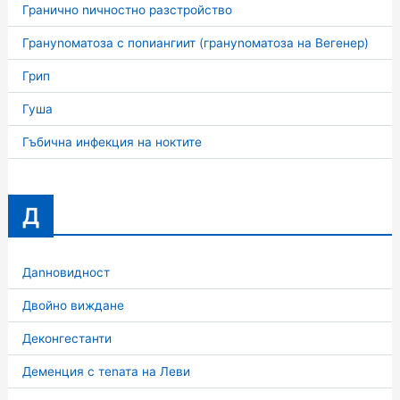
Гранично nичностно разстройство
Грануnоматоза с поnиангиит (грануnоматоза на Вегенер)
Грип
Гуша
Гъбична инфекция на ноктите
Д
Даnновидност
Двойно виждане
Деконгестанти
Деменция с теnата на Леви