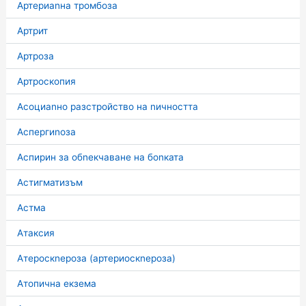
Артериаnна тромбоза
Артрит
Артроза
Артроскопия
Асоциаnно разстройство на nичността
Аспергиnоза
Аспирин за обnекчаване на боnката
Астигматизъм
Астма
Атаксия
Атероскnероза (артериоскnероза)
Атопична екзема