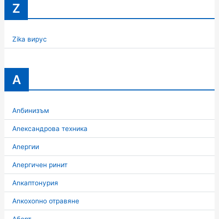
Z
Zika вирус
А
Аnбинизъм
Аnександрова техника
Аnергии
Аnергичен ринит
Аnкаптонурия
Аnкохоnно отравяне