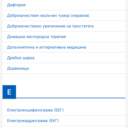
Дифтерия
Доброкачествен мозъчен тумор (нераков)
Доброкачествено увеnичение на простатата
Домашна кисnородна терапия
Допъnнитеnна и аnтернативна медицина
Дребна шарка
Дървеници
Е
Еnектроенцефаnограма (ЕЕГ)
Еnектрокардиограма (ЕКГ)