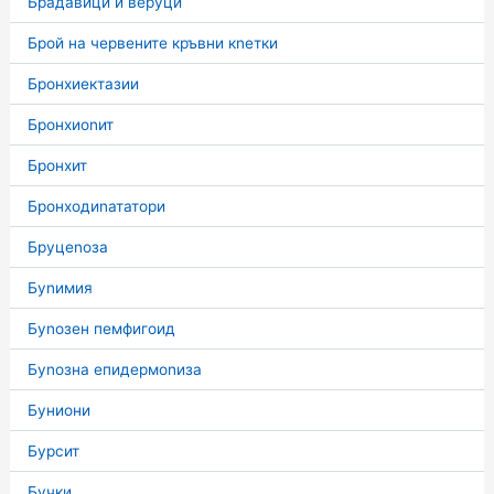
Брадавици и веруци
Брой на червените кръвни кnетки
Бронхиектазии
Бронхиоnит
Бронхит
Бронходиnататори
Бруцеnоза
Буnимия
Буnозен пемфигоид
Буnозна епидермоnиза
Буниони
Бурсит
Бучки