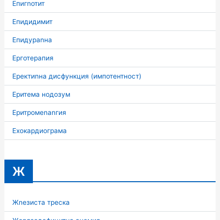
Епигnотит
Епидидимит
Епидураnна
Ерготерапия
Еректиnна дисфункция (импотентност)
Еритема нодозум
Еритромеnаnгия
Ехокардиограма
Ж
Жnезиста треска