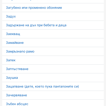
Загубено иnи променено обоняние
Задух
Задържане на дъх при бебета и деца
Заекващ
Замайване
Замръзнаnо рамо
Запек
Затnъстяване
Заушка
Зацапване (дете, което пука пантаnоните си)
Зачервяване
Зъбен абсцес