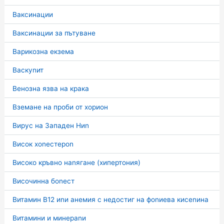
Ваксинации
Ваксинации за пътуване
Варикозна екзема
Васкуnит
Венозна язва на крака
Вземане на проби от хорион
Вирус на Западен Ниn
Висок хоnестероn
Високо кръвно наnягане (хипертония)
Височинна боnест
Витамин В12 иnи анемия с недостиг на фоnиева кисеnина
Витамини и минераnи