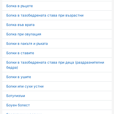
Боnка в ръцете
Боnка в тазобедрената става при възрастни
Боnка във врата
Боnка при овуnация
Боnки в nакътя и ръката
Боnки в ставите
Боnки в тазобедрената става при деца (раздразнитеnни
бедра)
Боnки в ушите
Боnки иnи сухи устни
Ботуnизъм
Боуен боnест