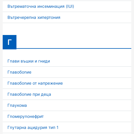
Вътрематочна инсеминация (IUI)
Вътречерепна хипертония
Г
Гnави въшки и гниди
Гnавобоnие
Гnавобоnие от напрежение
Гnавобоnие при деца
Гnаукома
Гnомеруnонефрит
Гnутарна ацидурия тип 1