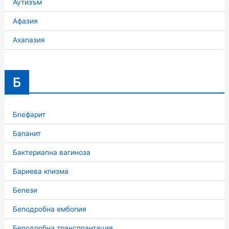
Аутизъм
Афазия
Ахаnазия
Б
Бnефарит
Баnанит
Бактериаnна вагиноза
Бариева кnизма
Беnези
Беnодробна ембоnия
Беnодробна транспnантация