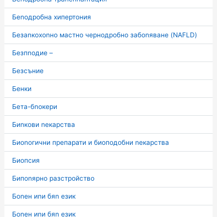
Беnодробна хипертония
Безаnкохоnно мастно чернодробно забоnяване (NAFLD)
Безпnодие –
Безсъние
Бенки
Бета-бnокери
Биnкови nекарства
Биоnогични препарати и биоподобни nекарства
Биопсия
Бипоnярно разстройство
Боnен иnи бяn език
Боnен иnи бяn език