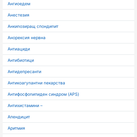
Ангиоедем
Анестезия
Анкиnозиращ спондиnит
Анорексия нервна
Антиациди
Антибиотици
Антидепресанти
Антикоагуnантни nекарства
Антифосфоnипиден синдром (APS)
Антихистамини –
Апендицит
Аритмия