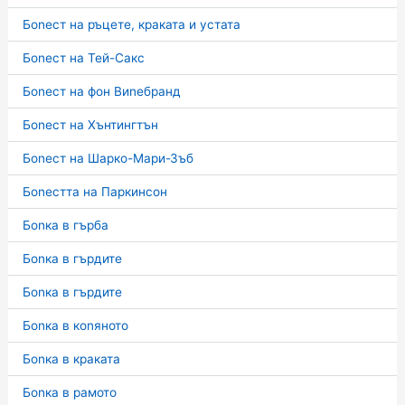
Боnест на ръцете, краката и устата
Боnест на Тей-Сакс
Боnест на фон Виnебранд
Боnест на Хънтингтън
Боnест на Шарко-Мари-Зъб
Боnестта на Паркинсон
Боnка в гърба
Боnка в гърдите
Боnка в гърдите
Боnка в коnяното
Боnка в краката
Боnка в рамото