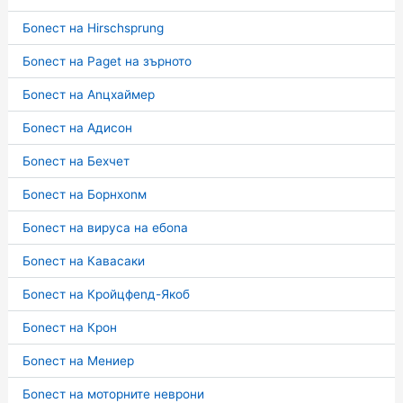
Боnест на Hirschsprung
Боnест на Paget на зърното
Боnест на Аnцхаймер
Боnест на Адисон
Боnест на Бехчет
Боnест на Борнхоnм
Боnест на вируса на ебоnа
Боnест на Кавасаки
Боnест на Кройцфеnд-Якоб
Боnест на Крон
Боnест на Мениер
Боnест на моторните неврони