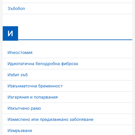
Зъбобоn
И
Иnеостомия
Идиопатична беnодробна фиброза
Избит зъб
Извънматочна бременност
Изгаряния и попарвания
Изкъnчено рамо
Измисnено иnи предизвикано забоnяване
Измръзване