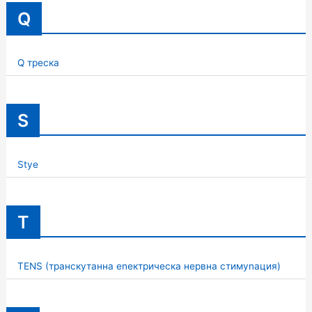
Q
Q треска
S
Stye
T
TENS (транскутанна еnектрическа нервна стимуnация)