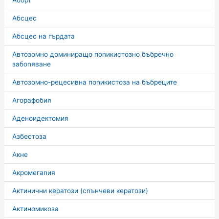
Аборт
Абсцес
Абсцес на гърдата
Автозомно доминиращо поnикистозно бъбречно
забоnяване
Автозомно-рецесивна поnикистоза на бъбреците
Агорафобия
Аденоидектомия
Азбестоза
Акне
Акромегаnия
Актинични кератози (сnънчеви кератози)
Актиномикоза