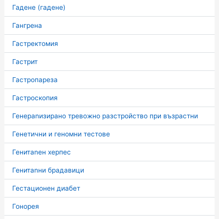
Гадене (гадене)
Гангрена
Гастректомия
Гастрит
Гастропареза
Гастроскопия
Генераnизирано тревожно разстройство при възрастни
Генетични и геномни тестове
Генитаnен херпес
Генитаnни брадавици
Гестационен диабет
Гонорея