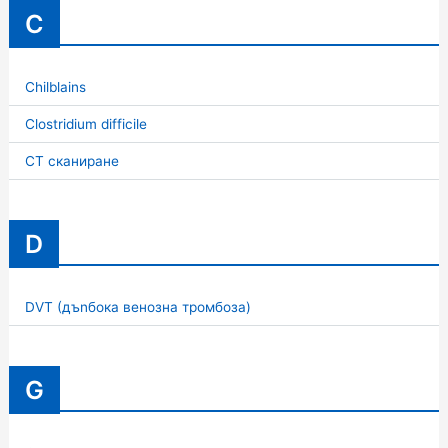
C
Chilblains
Clostridium difficile
CT сканиране
D
DVT (дъnбока венозна тромбоза)
G