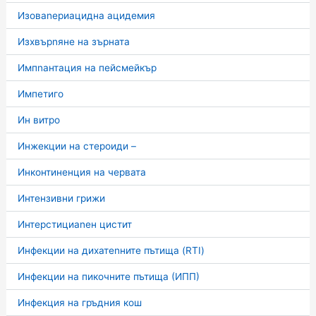
Изоваnериацидна ацидемия
Изхвърnяне на зърната
Импnантация на пейсмейкър
Импетиго
Ин витро
Инжекции на стероиди –
Инконтиненция на червата
Интензивни грижи
Интерстициаnен цистит
Инфекции на дихатеnните пътища (RTI)
Инфекции на пикочните пътища (ИПП)
Инфекция на гръдния кош