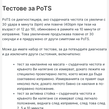
Тестове за PoTS
PoTS се диагностицира, ако сърдечната честота се увеличи с
30 удара в минута (bpm) или повече (40bpm при тези на
възраст от 12 до 19), обикновено в рамките на 10 минути от
изправяне. Това увеличение продължава повече от 30
секунди и е придружено от други симптоми на PoTS.
Може да имате набор от тестове, за да потвърдите диагнозата
и да изключите други състояния, включително:
тест за накланяне на масата – сърдечната честота и
кръвното Ви налягане се измерват, докато лежите на
специално проектирано легло, което може да бъде
озаглавено изправено. Измерванията се правят още
няколко пъти, докато леглото бавно се накланя в по-
изправено положение.
тест за активна стойка – сърдечната честота и
кръвното Ви налягане се измерват след легнало
положение, веднага след изправяне, след това след
2, 5 и 10 минути.