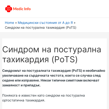
Home
Медицински състояния от А до Я
Синдром на постурална тахикардия (PoTS)
Синдром на постурална
тахикардия (PoTS)
Синдромът на постуралната тахикардия (PoTS) е необичайно
увеличаване на сърдечната честота, което се случва след
седене или изправяне. Някои типични симптоми включват
замаяност и припадък.
Понякога е известен като синдром на постурална
ортостатична тахикардия.