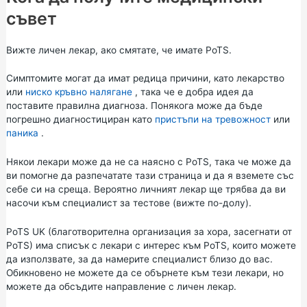
съвет
Вижте личен лекар, ако смятате, че имате PoTS.
Симптомите могат да имат редица причини, като лекарство
или
ниско кръвно налягане
, така че е добра идея да
поставите правилна диагноза. Понякога може да бъде
погрешно диагностициран като
пристъпи на
тревожност
или
паника
.
Някои лекари може да не са наясно с PoTS, така че може да
ви помогне да разпечатате тази страница и да я вземете със
себе си на среща. Вероятно личният лекар ще трябва да ви
насочи към специалист за тестове (вижте по-долу).
PoTS UK
(благотворителна организация за хора, засегнати от
PoTS) има списък с лекари с интерес към PoTS, които можете
да използвате, за да намерите специалист близо до вас.
Обикновено не можете да се обърнете към тези лекари, но
можете да обсъдите направление с личен лекар.