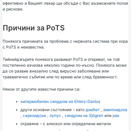
ефективно и Вашият лекар ще обсъди с Вас възможните ползи
и рискове.
Причини за PoTS
Понякога причината за проблема с нервната система при хора
с PoTS е неизвестна.
Тийнейджърите понякога развиват PoTS и откриват, че той
постепенно изчезва няколко години по-късно. Понякога може
да се развие внезапно след вирусно заболяване или
травматично събитие или по време или след бременност.
Някои от другите известни причини са:
хипермобилен синдром на Ehlers-Danlos
други основни състояния – като
диабет
,
амилоидоза
,
саркоидоза
,
лупус
,
синдром на Sjögren
или
рак
отравяне – с алкохол или определени метали