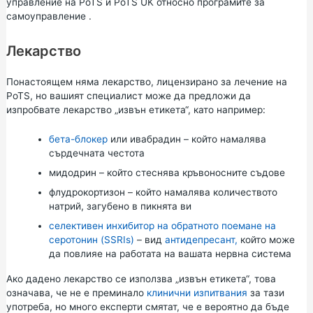
управление на PoTS
и PoTS UK относно
програмите
за
самоуправление
.
Лекарство
Понастоящем няма лекарство, лицензирано за лечение на
PoTS, но вашият специалист може да предложи да
изпробвате лекарство „извън етикета“, като например:
бета-блокер
или ивабрадин – който намалява
сърдечната честота
мидодрин – който стеснява кръвоносните съдове
флудрокортизон – който намалява количеството
натрий, загубено в пикнята ви
селективен инхибитор на обратното поемане на
серотонин (SSRIs)
– вид
антидепресант,
който може
да повлияе на работата на вашата нервна система
Ако дадено лекарство се използва „извън етикета“, това
означава, че не е преминало
клинични изпитвания
за тази
употреба, но много експерти смятат, че е вероятно да бъде