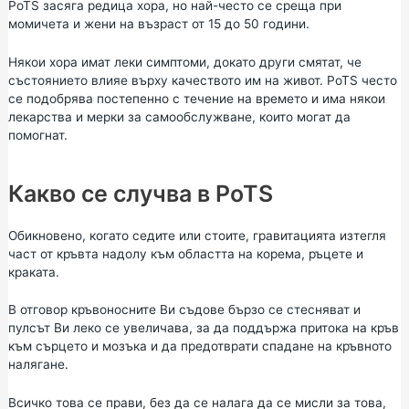
PoTS засяга редица хора, но най-често се среща при
момичета и жени на възраст от 15 до 50 години.
Някои хора имат леки симптоми, докато други смятат, че
състоянието влияе върху качеството им на живот. PoTS често
се подобрява постепенно с течение на времето и има някои
лекарства и мерки за самообслужване, които могат да
помогнат.
Какво се случва в PoTS
Обикновено, когато седите или стоите, гравитацията изтегля
част от кръвта надолу към областта на корема, ръцете и
краката.
В отговор кръвоносните Ви съдове бързо се стесняват и
пулсът Ви леко се увеличава, за да поддържа притока на кръв
към сърцето и мозъка и да предотврати спадане на кръвното
налягане.
Всичко това се прави, без да се налага да се мисли за това,