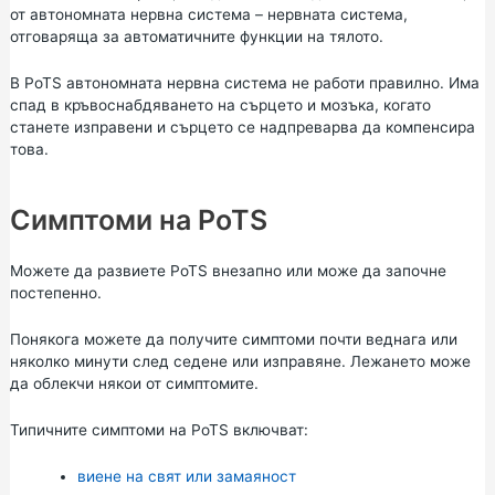
от автономната нервна система – нервната система,
отговаряща за автоматичните функции на тялото.
В PoTS автономната нервна система не работи правилно. Има
спад в кръвоснабдяването на сърцето и мозъка, когато
станете изправени и сърцето се надпреварва да компенсира
това.
Симптоми на PoTS
Можете да развиете PoTS внезапно или може да започне
постепенно.
Понякога можете да получите симптоми почти веднага или
няколко минути след седене или изправяне. Лежането може
да облекчи някои от симптомите.
Типичните симптоми на PoTS включват:
виене на свят или замаяност