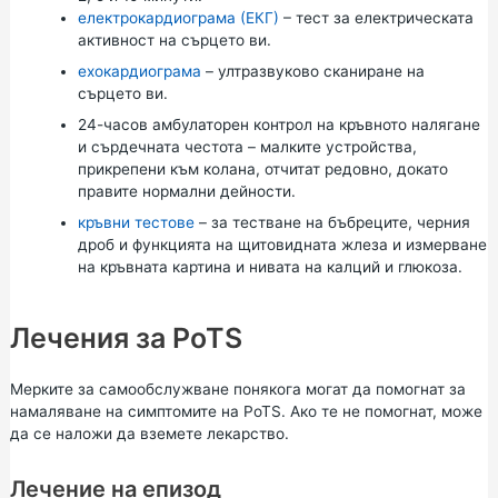
електрокардиограма (ЕКГ)
– тест за електрическата
активност на сърцето ви.
ехокардиограма
– ултразвуково сканиране на
сърцето ви.
24-часов амбулаторен контрол на кръвното налягане
и сърдечната честота – малките устройства,
прикрепени към колана, отчитат редовно, докато
правите нормални дейности.
кръвни тестове
– за тестване на бъбреците, черния
дроб и функцията на щитовидната жлеза и измерване
на кръвната картина и нивата на калций и глюкоза.
Лечения за PoTS
Мерките за самообслужване понякога могат да помогнат за
намаляване на симптомите на PoTS. Ако те не помогнат, може
да се наложи да вземете лекарство.
Лечение на епизод