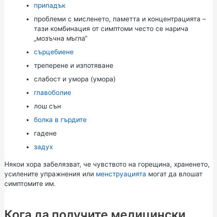
припадък
проблеми с мисленето, паметта и концентрацията –
тази комбинация от симптоми често се нарича
„мозъчна мъгла“
сърцебиене
треперене и изпотяване
слабост и умора (умора)
главоболие
лош сън
болка в гърдите
гадене
задух
Някои хора забелязват, че чувството на горещина, храненето,
усилените упражнения или
менструацията
могат да влошат
симптомите им.
Кога да получите медицински