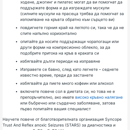
ходене, джогинг и
пилатес
могат да ви помогнат да
поддържате форма и да изграждате мускули
(силните мускули на прасеца трябва да помогнат за
изпомпване на кръвта обратно към сърцето ви)
повдигнете горния край на леглото си, така че да не
спите напълно хоризонтално
опитайте да носите поддържащи чорапогащи или
други форми на компресионно облекло, за да
подобрите притока на кръв в краката си
избягвайте дълги периоди на изправяне
Изправете се бавно, след като легнете – седнете
известно време, преди да застанете
избягвайте да пиете много кофеин или алкохол
включете повече сол в диетата си, но това не е
препоръчително, ако имате
високо кръвно налягане
или бъбречно или сърдечно заболяване, затова
първо попитайте вашия специалист
Научете повече от благотворителната организация
Syncope
Trust And Reflex
anoxic Seizures
(STARS)
за
диагностика и