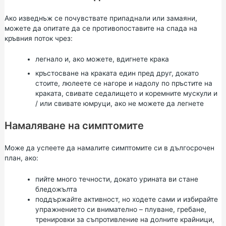
Ако изведнъж се почувствате припаднали или замаяни,
можете да опитате да се противопоставите на спада на
кръвния поток чрез:
легнало и, ако можете, вдигнете крака
кръстосване на краката един пред друг, докато
стоите, люлеете се нагоре и надолу по пръстите на
краката, свивате седалището и коремните мускули и
/ или свивате юмруци, ако не можете да легнете
Намаляване на симптомите
Може да успеете да намалите симптомите си в дългосрочен
план, ако:
пийте много течности, докато урината ви стане
бледожълта
поддържайте активност, но ходете сами и избирайте
упражнението си внимателно – плуване, гребане,
тренировки за съпротивление на долните крайници,