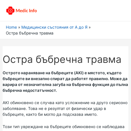
Home
Медицински състояния от А до Я
Остра бъбречна травма
Остра бъбречна травма
Острото нараняване на бъбреците (AKI) е мястото, където
бъбреците ви внезапно спират да работят правилно. Може да
варира от незначителна загуба на бъбречна функция до пълна
бъбречна недостатъчност.
AKI обикновено се случва като усложнение на друго сериозно
заболяване. Това не е резултат от физически удар в
бъбреците, както би могло да подсказва името.
Този тип увреждане на бъбреците обикновено се наблюдава