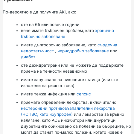
По-вероятно е да получите AKI, ако:
сте на 65 или повече години
вече имате бъбречен проблем, като
хронично
бъбречно заболяване
имате дългосрочно заболяване, като
сърдечна
недостатъчност
,
чернодробно заболяване
или
диабет
сте дехидратирани или не можете да поддържате
приема на течности независимо
имате запушване на пикочните пътища (или сте
изложени на риск от това)
имате тежка инфекция или
сепсис
приемате определени лекарства, включително
нестероидни противовъзпалителни лекарства
(НСПВС, като ибупрофен)
или лекарства за кръвно
налягане, като АСЕ инхибитори или диуретици;
диуретиците обикновено са полезни за бъбреците, но
могат да станат по-малко полезни, когато човек е