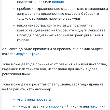
недостатъчност или
сепсис
проблеми с кръвоносните съдове – като възпаление и
запушване на кръвоносните съдове в бъбреците
(рядко състояние, наречено васкулит)
някои лекарства, които могат да повлияят на
кръвоснабдяването на бъбреците – други лекарства
могат да предизвикат необичайни реакции в самия
бъбрек
AKI може да бъде причинен и от проблем със самия бъбрек,
като
гломерулонефрит
.
Това може да бъде причинено от реакция на някои лекарства,
инфекции или течната боя, използвана при някои видове
рентгенови лъчи.
Това може да е и резултат от запушване, засягащо дренажа
на бъбреците, като например:
уголемена простата
тумор в таза, като
тумор
на яйчниците или
пикочния