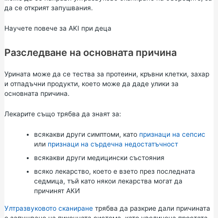
да се открият запушвания.
Научете повече за AKI при деца
Разследване на основната причина
Урината може да се тества за протеини, кръвни клетки, захар
и отпадъчни продукти, което може да даде улики за
основната причина.
Лекарите също трябва да знаят за:
всякакви други симптоми, като
признаци на сепсис
или
признаци на сърдечна недостатъчност
всякакви други медицински състояния
всяко лекарство, което е взето през последната
седмица, тъй като някои лекарства могат да
причинят АКИ
Ултразвуковото сканиране
трябва да разкрие дали причината
е запушване на пикочната система, като увеличена простата