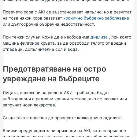
Повечето хора с AKI се възстановяват напълно, но в резултат
на това някои хора развиват
хронично бъбречно заболяване
или дългосрочна бъбречна недостатъчност.
При тежки случаи може да е необходима
диализа
, при която
машина филтрира кръвта, за да освободи тялото от вредни
отпадъци, допълнителна сол и вода.
Предотвратяване на остро
увреждане на бъбреците
Лицата, изложени на риск от АКИ, трябва да бъдат
наблюдавани с редовни кръвни тестове, ако се влошат или
започнат нови лекарства.
Също така е полезно да проверите колко урина отделяте.
Всички предупредителни признаци на AKI, като повръщане
или отделяне на малко урина, изискват незабавно проучване