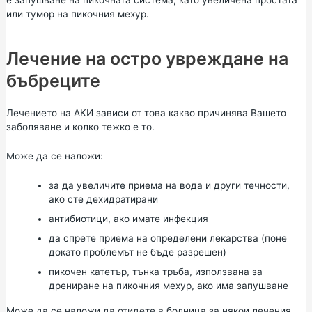
или тумор на пикочния мехур.
Лечение на остро увреждане на
бъбреците
Лечението на АКИ зависи от това какво причинява Вашето
заболяване и колко тежко е то.
Може да се наложи:
за да увеличите приема на вода и други течности,
ако сте дехидратирани
антибиотици, ако имате инфекция
да спрете приема на определени лекарства (поне
докато проблемът не бъде разрешен)
пикочен катетър, тънка тръба, използвана за
дрениране на пикочния мехур, ако има запушване
Може да се наложи да отидете в болница за някои лечения.