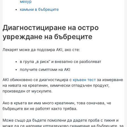
мехур
камъни в бъбреците
Диагностициране на остро
увреждане на бъбреците
Лекарят може да подозира AKI, ако сте:
в група „в риск“ и внезапно се разболяват
получите симптоми на AKI
AKI обикновено се диагностицира с
кръвен тест
за измерване
на нивата на креатинин, химически отпадъчен продукт,
произведен от мускулите.
Ако в кръвта ви има много креатинин, това означава, че
бъбреците ви не работят както трябва.
Може също да бъдете помолени да дадете проба с пикня и
може да се направи ултразвуково сканиране на бъбреците, за