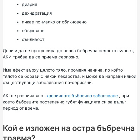
диария
дехидратация
пикае по-малко от обикновено
объркване
сънливост
Дори и да не прогресира до пълна бъбречна недостатъчност,
АКИ трябва да се приема сериозно.
Има ефект върху цялото тяло, променя начина, по който
тялото се борави с някои лекарства, и може да направи някои
съществуващи заболявания по-сериозни.
AKI се различава от
хроничното бъбречно заболяване
, при
което бъбреците постепенно губят функцията си за дълъг
период от време.
Кой е изложен на остра бъбречна
травма?