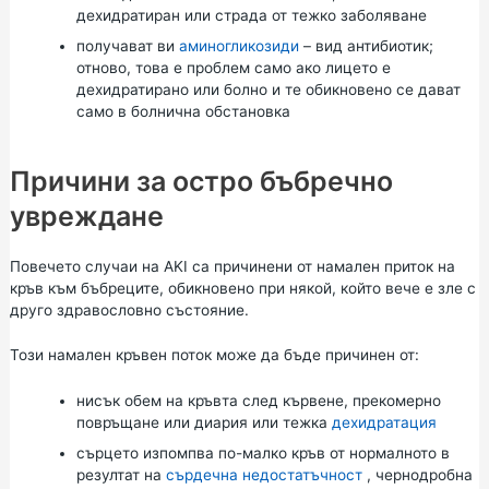
дехидратиран или страда от тежко заболяване
получават ви
аминогликозиди
– вид антибиотик;
отново, това е проблем само ако лицето е
дехидратирано или болно и те обикновено се дават
само в болнична обстановка
Причини за остро бъбречно
увреждане
Повечето случаи на AKI са причинени от намален приток на
кръв към бъбреците, обикновено при някой, който вече е зле с
друго здравословно състояние.
Този намален кръвен поток може да бъде причинен от:
нисък обем на кръвта след кървене, прекомерно
повръщане или диария или тежка
дехидратация
сърцето изпомпва по-малко кръв от нормалното в
резултат на
сърдечна недостатъчност
, чернодробна