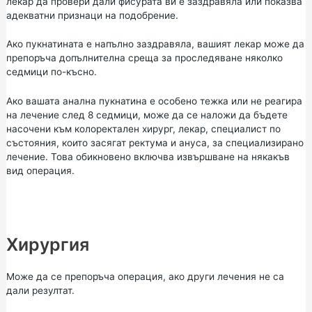
лекар да провери дали фисурата ви е заздравяла или показва
адекватни признаци на подобрение.
Ако пукнатината е напълно заздравяла, вашият лекар може да
препоръча допълнителна среща за проследяване няколко
седмици по-късно.
Ако вашата анална пукнатина е особено тежка или не реагира
на лечение след 8 седмици, може да се наложи да бъдете
насочени към колоректален хирург, лекар, специалист по
състояния, които засягат ректума и ануса, за специализирано
лечение. Това обикновено включва извършване на някакъв
вид операция.
Хирургия
Може да се препоръча операция, ако други лечения не са
дали резултат.