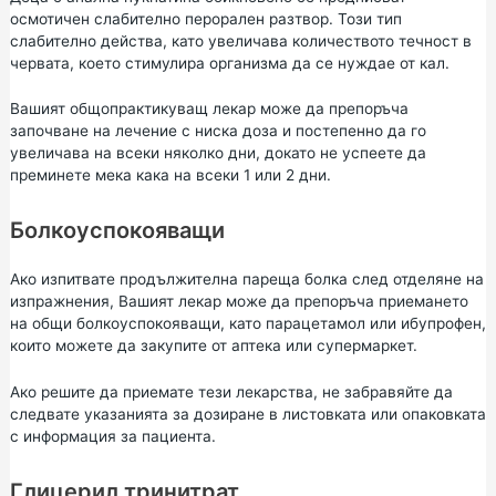
осмотичен слабително перорален разтвор. Този тип
слабително действа, като увеличава количеството течност в
червата, което стимулира организма да се нуждае от кал.
Вашият общопрактикуващ лекар може да препоръча
започване на лечение с ниска доза и постепенно да го
увеличава на всеки няколко дни, докато не успеете да
преминете мека кака на всеки 1 или 2 дни.
Болкоуспокояващи
Ако изпитвате продължителна пареща болка след отделяне на
изпражнения, Вашият лекар може да препоръча приемането
на общи болкоуспокояващи, като парацетамол или ибупрофен,
които можете да закупите от аптека или супермаркет.
Ако решите да приемате тези лекарства, не забравяйте да
следвате указанията за дозиране в листовката или опаковката
с информация за пациента.
Глицерил тринитрат