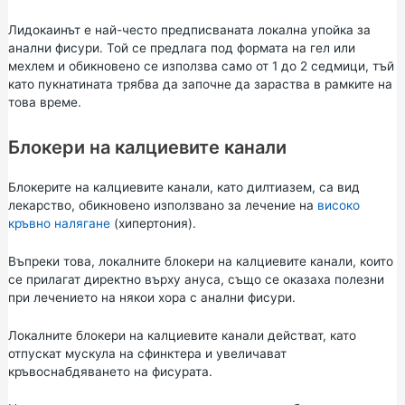
Лидокаинът е най-често предписваната локална упойка за
анални фисури. Той се предлага под формата на гел или
мехлем и обикновено се използва само от 1 до 2 седмици, тъй
като пукнатината трябва да започне да зараства в рамките на
това време.
Блокери на калциевите канали
Блокерите на калциевите канали, като дилтиазем, са вид
лекарство, обикновено използвано за лечение на
високо
кръвно налягане
(хипертония).
Въпреки това, локалните блокери на калциевите канали, които
се прилагат директно върху ануса, също се оказаха полезни
при лечението на някои хора с анални фисури.
Локалните блокери на калциевите канали действат, като
отпускат мускула на сфинктера и увеличават
кръвоснабдяването на фисурата.