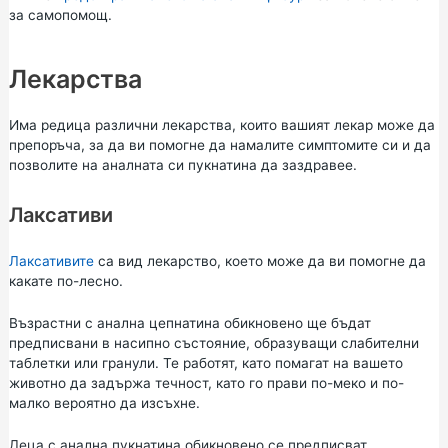
за самопомощ.
Лекарства
Има редица различни лекарства, които вашият лекар може да
препоръча, за да ви помогне да намалите симптомите си и да
позволите на аналната си пукнатина да заздравее.
Лаксативи
Лаксативите
са вид лекарство, което може да ви помогне да
какате по-лесно.
Възрастни с анална цепнатина обикновено ще бъдат
предписвани в насипно състояние, образуващи слабителни
таблетки или гранули. Те работят, като помагат на вашето
животно да задържа течност, като го прави по-меко и по-
малко вероятно да изсъхне.
Деца с анална пукнатина обикновено се предписват