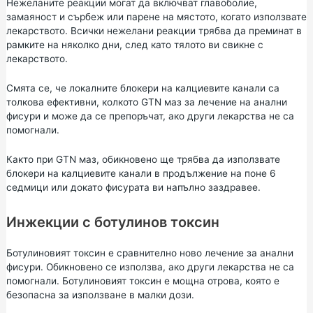
Нежеланите реакции могат да включват главоболие,
замаяност и сърбеж или парене на мястото, когато използвате
лекарството. Всички нежелани реакции трябва да преминат в
рамките на няколко дни, след като тялото ви свикне с
лекарството.
Смята се, че локалните блокери на калциевите канали са
толкова ефективни, колкото GTN маз за лечение на анални
фисури и може да се препоръчат, ако други лекарства не са
помогнали.
Както при GTN маз, обикновено ще трябва да използвате
блокери на калциевите канали в продължение на поне 6
седмици или докато фисурата ви напълно заздравее.
Инжекции с ботулинов токсин
Ботулиновият токсин е сравнително ново лечение за анални
фисури. Обикновено се използва, ако други лекарства не са
помогнали. Ботулиновият токсин е мощна отрова, която е
безопасна за използване в малки дози.