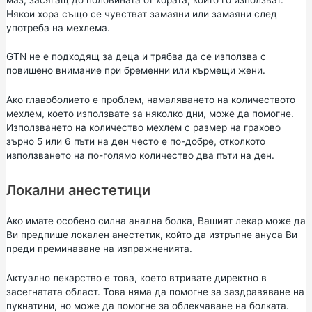
Някои хора също се чувстват замаяни или замаяни след
употреба на мехлема.
GTN не е подходящ за деца и трябва да се използва с
повишено внимание при бременни или кърмещи жени.
Ако главоболието е проблем, намаляването на количеството
мехлем, което използвате за няколко дни, може да помогне.
Използването на количество мехлем с размер на грахово
зърно 5 или 6 пъти на ден често е по-добре, отколкото
използването на по-голямо количество два пъти на ден.
Локални анестетици
Ако имате особено силна анална болка, Вашият лекар може да
Ви предпише локален анестетик, който да изтръпне ануса Ви
преди преминаване на изпражненията.
Актуално лекарство е това, което втривате директно в
засегнатата област. Това няма да помогне за заздравяване на
пукнатини, но може да помогне за облекчаване на болката.