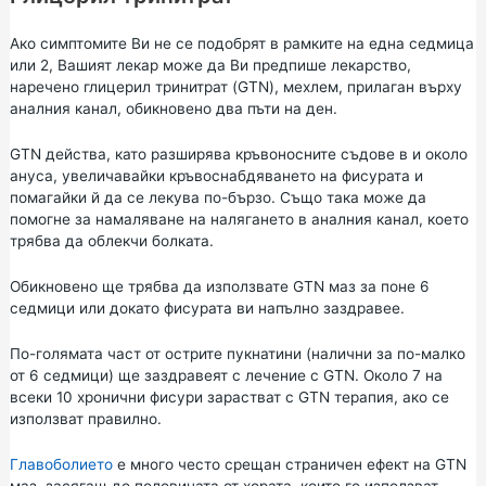
Ако симптомите Ви не се подобрят в рамките на една седмица
или 2, Вашият лекар може да Ви предпише лекарство,
наречено глицерил тринитрат (GTN), мехлем, прилаган върху
аналния канал, обикновено два пъти на ден.
GTN действа, като разширява кръвоносните съдове в и около
ануса, увеличавайки кръвоснабдяването на фисурата и
помагайки й да се лекува по-бързо. Също така може да
помогне за намаляване на налягането в аналния канал, което
трябва да облекчи болката.
Обикновено ще трябва да използвате GTN маз за поне 6
седмици или докато фисурата ви напълно заздравее.
По-голямата част от острите пукнатини (налични за по-малко
от 6 седмици) ще заздравеят с лечение с GTN. Около 7 на
всеки 10 хронични фисури зарастват с GTN терапия, ако се
използват правилно.
Главоболието
е много често срещан страничен ефект на GTN
маз, засягащ до половината от хората, които го използват.