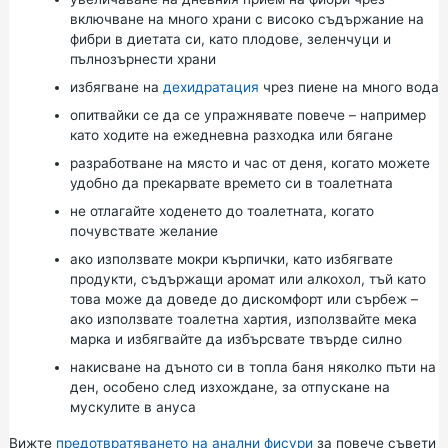
включване на много храни с високо съдържание на
фибри в диетата си, като плодове, зеленчуци и
пълнозърнести храни
избягване на
дехидратация
чрез
пиене на много вода
опитвайки се да се
упражнявате
повече – например
като
ходите
на ежедневна
разходка
или
бягане
разработване на място и час от деня, когато можете
удобно да прекарвате времето си в тоалетната
не отлагайте ходенето до тоалетната, когато
почувствате желание
ако използвате мокри кърпички, като избягвате
продукти, съдържащи аромат или алкохол, тъй като
това може да доведе до дискомфорт или сърбеж –
ако използвате тоалетна хартия, използвайте мека
марка и избягвайте да избърсвате твърде силно
накисване на дъното си в топла баня няколко пъти на
ден, особено след изхождане, за отпускане на
мускулите в ануса
Вижте
предотвратяването на анални фисури
за повече съвети