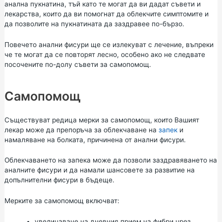
анална пукнатина, тъй като те могат да ви дадат съвети и
лекарства, които да ви помогнат да облекчите симптомите и
да позволите на пукнатината да заздравее по-бързо.
Повечето анални фисури ще се излекуват с лечение, въпреки
че те могат да се повторят лесно, особено ако не следвате
посочените по-долу съвети за самопомощ.
Самопомощ
Съществуват редица мерки за самопомощ, които Вашият
лекар може да препоръча за облекчаване на
запек
и
намаляване на болката, причинена от анални фисури.
Облекчаването на запека може да позволи заздравяването на
аналните фисури и да намали шансовете за развитие на
допълнителни фисури в бъдеще.
Мерките за самопомощ включват:
увеличаване на дневния прием на
фибри
чрез