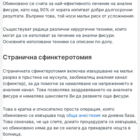
Обикновено се счита за най-ефективното лечение на анални
фисури, като над 90% от хората изпитват добри дългосрочни
резултати. Въпреки това, той носи малък риск от усложнения.
Съществуват редица различни хирургични техники, които
могат да се използват за лечение на анални фисури.
Основните използвани техники са описани по-долу.
Странична сфинктеротомия
Страничната сфинктеротомия включва извършване на малък
разрез в пръстена на мускула, заобикалящ аналния канал
(сфинктер), за да помогне за намаляване на напрежението в
аналния канал. Това позволява заздравяването на аналната
фисура и намалява шансовете Ви да развиете още фисури.
Това е кратка и относително проста операция, която
обикновено се извършва под
обща анестезия
на дневна база.
Това означава, че ще спите, докато процедурата се извършва,
но обикновено няма да ви се налага да прекарвате нощта в
болница.