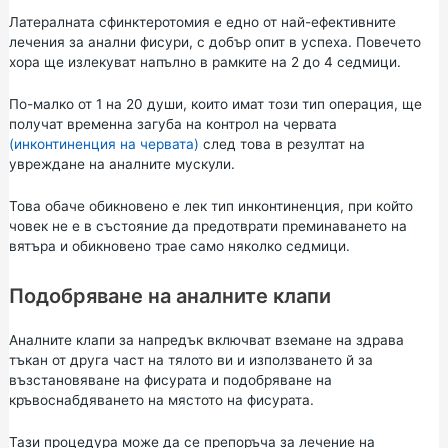
Латералната сфинктеротомия е едно от най-ефективните
лечения за анални фисури, с добър опит в успеха. Повечето
хора ще излекуват напълно в рамките на 2 до 4 седмици.
По-малко от 1 на 20 души, които имат този тип операция, ще
получат временна загуба на контрол на червата
(инконтиненция на червата)
след това в резултат на
увреждане на аналните мускули.
Това обаче обикновено е лек тип инконтиненция, при който
човек не е в състояние да предотврати преминаването на
вятъра и обикновено трае само няколко седмици.
Подобряване на аналните клапи
Аналните клапи за напредък включват вземане на здрава
тъкан от друга част на тялото ви и използването й за
възстановяване на фисурата и подобряване на
кръвоснабдяването на мястото на фисурата.
Тази процедура може да се препоръча за лечение на