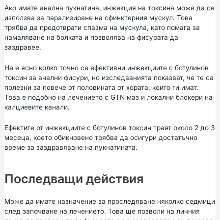
Ако имате анална пукнатина, инжекция на токсина може да се
използва за парализиране на сфинктерния мускул. Това
трябва да предотврати спазма на мускула, като помага за
намаляване на болката и позволява на фисурата да
заздравее.
Не е ясно колко точно са ефективни инжекциите с ботулинов
токсин за анални фисури, но изследванията показват, че те са
полезни за повече от половината от хората, които ги имат.
Това е подобно на лечението с GTN маз и локални блокери на
калциевите канали.
Ефектите от инжекциите с ботулинов токсин траят около 2 до 3
месеца, което обикновено трябва да осигури достатъчно
време за заздравяване на пукнатината.
Последващи действия
Може да имате назначение за проследяване няколко седмици
след започване на лечението. Това ще позволи на личния