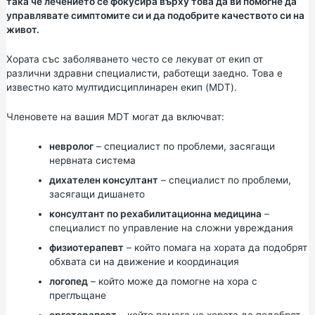
така че лечението се фокусира върху това да ви помогне да
управлявате симптомите си и да подобрите качеството си на
живот.
Хората със заболяването често се лекуват от екип от
различни здравни специалисти, работещи заедно. Това е
известно като мултидисциплинарен екип (MDT).
Членовете на вашия MDT могат да включват:
невролог
– специалист по проблеми, засягащи
нервната система
дихателен консултант
– специалист по проблеми,
засягащи дишането
консултант по рехабилитационна медицина
–
специалист по управление на сложни увреждания
физиотерапевт
– който помага на хората да подобрят
обхвата си на движение и координация
логопед
– който може да помогне на хора с
преглъщане
ерготерапевт
– който помага на хората да подобрят