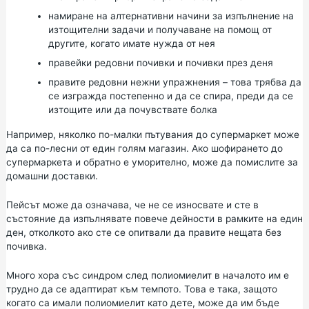
намиране на алтернативни начини за изпълнение на
изтощителни задачи и получаване на помощ от
другите, когато имате нужда от нея
правейки редовни почивки и почивки през деня
правите редовни нежни упражнения – това трябва да
се изгражда постепенно и да се спира, преди да се
изтощите или да почувствате болка
Например, няколко по-малки пътувания до супермаркет може
да са по-лесни от един голям магазин. Ако шофирането до
супермаркета и обратно е уморително, може да помислите за
домашни доставки.
Пейсът може да означава, че не се износвате и сте в
състояние да изпълнявате повече дейности в рамките на един
ден, отколкото ако сте се опитвали да правите нещата без
почивка.
Много хора със синдром след полиомиелит в началото им е
трудно да се адаптират към темпото. Това е така, защото
когато са имали полиомиелит като дете, може да им бъде