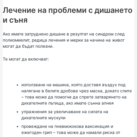
Лечение на проблеми с дишането
и съня
Ако имате затруднено дишане в резултат на синдром след
полиомиелит, редица лечения и мерки за начина на живот
могат да бъдат полезни.
Те могат да включват:
използване на машина, която доставя въздух под
налягане в белите дробове чрез маска, докато спите
– това може да помогне да спрете затварянето на
дихателните пътища, ако имате
сънна апнея
упражнения за увеличаване на силата на
дихателните мускули
провеждане на
пневмококова ваксинация
и
ежегоден грип
– това може да намали риска от