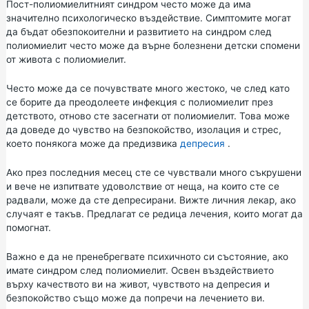
Пост-полиомиелитният синдром често може да има
значително психологическо въздействие. Симптомите могат
да бъдат обезпокоителни и развитието на синдром след
полиомиелит често може да върне болезнени детски спомени
от живота с полиомиелит.
Често може да се почувствате много жестоко, че след като
се борите да преодолеете инфекция с полиомиелит през
детството, отново сте засегнати от полиомиелит. Това може
да доведе до чувство на безпокойство, изолация и стрес,
което понякога може да предизвика
депресия
.
Ако през последния месец сте се чувствали много съкрушени
и вече не изпитвате удоволствие от неща, на които сте се
радвали, може да сте депресирани. Вижте личния лекар, ако
случаят е такъв. Предлагат се редица лечения, които могат да
помогнат.
Важно е да не пренебрегвате психичното си състояние, ако
имате синдром след полиомиелит. Освен въздействието
върху качеството ви на живот, чувството на депресия и
безпокойство също може да попречи на лечението ви.