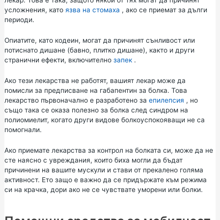
лекар. Това е така, защото някои от тях могат да причинят
усложнения, като
язва на стомаха
, ако се приемат за дълги
периоди.
Опиатите, като кодеин, могат да причинят сънливост или
потиснато дишане (бавно, плитко дишане), както и други
странични ефекти, включително
запек
.
Ако тези лекарства не работят, вашият лекар може да
помисли за предписване на габапентин за болка. Това
лекарство първоначално е разработено за
епилепсия
, но
също така се оказа полезно за болка след синдром на
полиомиелит, когато други видове болкоуспокояващи не са
помогнали.
Ако приемате лекарства за контрол на болката си, може да не
сте наясно с увреждания, които биха могли да бъдат
причинени на вашите мускули и стави от прекалено голяма
активност. Ето защо е важно да се придържате към режима
си на крачка, дори ако не се чувствате уморени или болки.