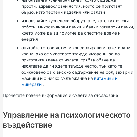
използвайте кулинарни книги, които съдържат
прости, здравословни ястия, които се приготвят
бързо, като тестени изделия или салати
използвайте кухненско оборудване, като кухненски
роботи, микровълнови печки и бавни готварски печки,
което може да ви помогне да спестите време и
енергия
опитайте готови ястия и консервирани и пакетирани
храни, ако се чувствате твърде уморени, за да
приготвите ядене от нулата; трябва обаче да
избягвате да ги ядете твърде често, тъй като те
обикновено са с високо съдържание на сол, захари и
мазнини и с ниско съдържание на
витамини и
минерали
.
Прочетете повече информация и съвети за
отслабване
.
Управление на психологическото
въздействие