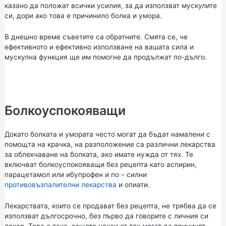
казано да положат всички усилия, за да използват мускулите
си, дори ако това е причинило болка и умора.
В днешно време съветите са обратните. Смята се, че
ефективното и ефективно използване на вашата сила и
мускулна функция ще им помогне да продължат по-дълго.
Болкоуспокояващи
Докато болката и умората често могат да бъдат намалени с
помощта на крачка, на разположение са различни лекарства
за облекчаване на болката, ако имате нужда от тях. Те
включват болкоуспокояващи без рецепта като аспирин,
парацетамол
или
ибупрофен
и по
–
силни
противовъзпалителни лекарства
и опиати.
Лекарствата, които се продават без рецепта, не трябва да се
използват дългосрочно, без първо да говорите с личния си