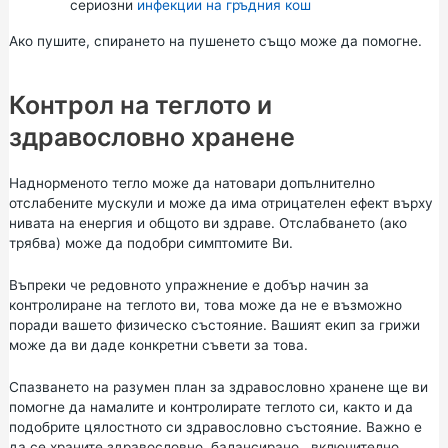
сериозни
инфекции на гръдния кош
Ако пушите,
спирането на пушенето
също може да помогне.
Контрол на теглото и
здравословно хранене
Наднорменото тегло може да натовари допълнително
отслабените мускули и може да има отрицателен ефект върху
нивата на енергия и общото ви здраве. Отслабването (ако
трябва) може да подобри симптомите Ви.
Въпреки че редовното упражнение е добър начин за
контролиране на теглото ви, това може да не е възможно
поради вашето физическо състояние. Вашият екип за грижи
може да ви даде конкретни съвети за това.
Спазването на разумен план за здравословно хранене ще ви
помогне да намалите и контролирате теглото си, както и да
подобрите цялостното си здравословно състояние. Важно е
да се храните
здравословно, балансирано
, включително