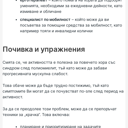
уменията, необходими за ежедневни дейности, като
измиване и обличане
специалист по мобилност
– който може да ви
посъветва за помощни средства за мобилност, като
например тояги и инвалидни колички
Почивка и упражнения
Смята се, че активността е полезна за повечето хора със
синдром след полиомиелит, тъй като може да забави
прогресивната мускулна слабост.
Това обаче може да бъде трудно постижимо, тъй като
симптомите Ви могат да се почувстват по-зле след период на
активност.
За да се преодолее този проблем, може да се препоръчат
техники за „крачка“. Това включва:
планиране и приоритизиране на задачите