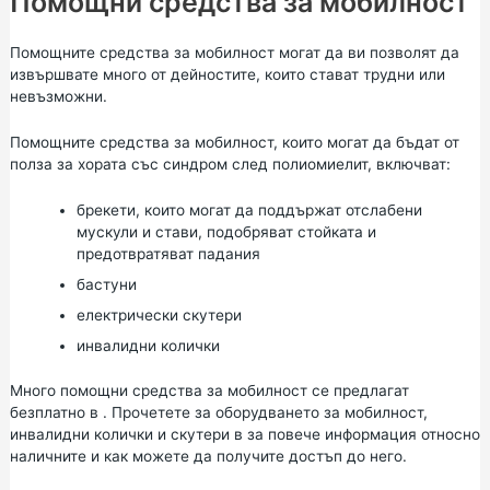
Помощни средства за мобилност
Помощните средства за мобилност могат да ви позволят да
извършвате много от дейностите, които стават трудни или
невъзможни.
Помощните средства за мобилност, които могат да бъдат от
полза за хората със синдром след полиомиелит, включват:
брекети, които могат да поддържат отслабени
мускули и стави, подобряват стойката и
предотвратяват падания
бастуни
електрически скутери
инвалидни колички
Много помощни средства за мобилност се предлагат
безплатно в . Прочетете за
оборудването
за
мобилност,
инвалидни колички и скутери в
за повече информация относно
наличните и как можете да получите достъп до него.