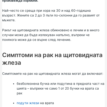
произвежда хормони.
Най-често се среща при хора на 30 и над 60-годишна
възраст. Жените са 2 до 3 пъти по-склонни да го развият от
мъжете.
Ракът на щитовидната жлеза обикновено е лечим и в много
случаи може да бъде излекуван напълно, въпреки че
понякога може да се върне след лечение.
Симптоми на рак на щитовидната
жлеза
Симптомите на рак на щитовидната жлеза могат да включват:
безболезнена бучка или подутина в предната част на
шията – въпреки че само 1 от 20 бучки на врата са
рак
подути жлези
на врата