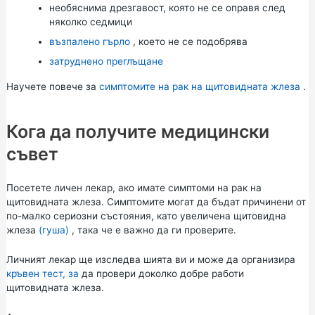
необяснима дрезгавост, която не се оправя след
няколко седмици
възпалено гърло
, което не се подобрява
затруднено преглъщане
Научете повече за
симптомите на рак на щитовидната жлеза
.
Кога да получите медицински
съвет
Посетете личен лекар, ако имате симптоми на рак на
щитовидната жлеза. Симптомите могат да бъдат причинени от
по-малко сериозни състояния, като увеличена щитовидна
жлеза
(гуша)
, така че е важно да ги проверите.
Личният лекар ще изследва шията ви и може да организира
кръвен тест, за
да провери доколко добре работи
щитовидната жлеза.