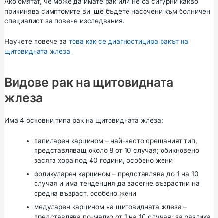
Ако смятат, че може да имате рак или не са сигурни какво
причинява симптомите ви, ще бъдете насочени към болничен
специалист за повече изследвания.
Научете повече за
това как се диагностицира ракът на
щитовидната жлеза
.
Видове рак на щитовидната
жлеза
Има 4 основни типа рак на щитовидната жлеза:
папиларен карцином – най-често срещаният тип,
представляващ около 8 от 10 случая; обикновено
засяга хора под 40 години, особено жени
фоликуларен карцином – представлява до 1 на 10
случая и има тенденция да засегне възрастни на
средна възраст, особено жени
медуларен карцином на щитовидната жлеза –
представлява по-малко от 1 на 10 случая; за разлика