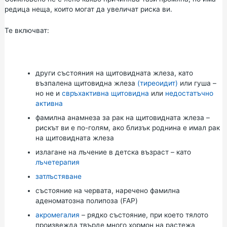
редица неща, които могат да увеличат риска ви.
Те включват:
други състояния на щитовидната жлеза, като
възпалена щитовидна жлеза
(тиреоидит)
или гуша –
но не и
свръхактивна щитовидна
или
недостатъчно
активна
фамилна анамнеза за рак на щитовидната жлеза –
рискът ви е по-голям, ако близък роднина е имал рак
на щитовидната жлеза
излагане на
лъчение
в детска възраст – като
лъчетерапия
затлъстяване
състояние на червата, наречено фамилна
аденоматозна полипоза (FAP)
акромегалия
– рядко състояние, при което тялото
произвежда твърде много хормон на растежа