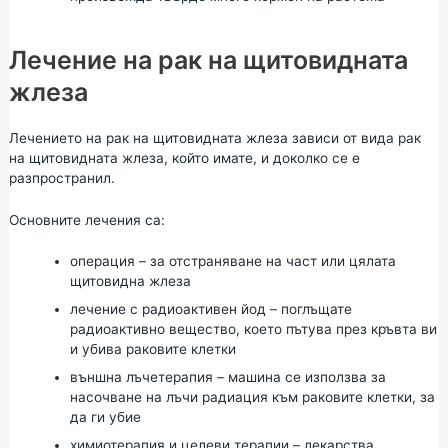
Лечение на рак на щитовидната
жлеза
Лечението на рак на щитовидната жлеза зависи от вида рак
на щитовидната жлеза, който имате, и доколко се е
разпространил.
Основните лечения са:
операция – за отстраняване на част или цялата
щитовидна жлеза
лечение с радиоактивен йод – поглъщате
радиоактивно вещество, което пътува през кръвта ви
и убива раковите клетки
външна лъчетерапия – машина се използва за
насочване на лъчи радиация към раковите клетки, за
да ги убие
химиотерапия и целеви терапии – лекарства,