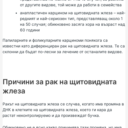
от другите видове, той може да работи в семейства
анапластичен карцином на щитовидната жлеза – най-
редкият и най-сериозен тип, представляващ около 1
на 50 случая; обикновено засяга хора на възраст над
60 години
Папиларните и фоликуларните карциноми понякога са
известни като диференциран рак на щитовидната жлеза. Те са
склонни да бъдат по-лесни за лечение от останалите видове.
Причини за рак на щитовидната
жлеза
Ракът на щитовидната жлеза се случва, когато има промяна в
ДНК в клетките на щитовидната жлеза, което ги кара да
растат неконтролируемо и да произвеждат бучка.
Обикновено не е ясно какво причинява тази промяна, но има