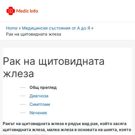
Home
Медицински състояния от А до Я
Рак на щитовидната жлеза
Рак на щитовидната
жлеза
Общ преглед
Диагноза
Симптоми
Nечение
Ракът на щитовидната жлеза е рядък вид рак, който засяга
щитовидната жлеза, малка жлеза в основата на шията, която