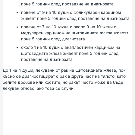
поне 5 години след поставяне на диагнозата
повече от 9 на 10 души с фоликуларен карцином
живеят поне 5 години след поставяне на диагнозата
повече от 7 на 10 мъже и около 9 на 10 жени с
медуларен карцином на щитовидната жлеза живеят
поне 5 години след диагнозата
около 1 на 10 души с анапластичен карцином на
щитовидната жлеза живеят поне 5 години след
поставяне на диагнозата
До 1 на 4 души, лекувани от рак на щитовидната жлеза, по-
късно се диагностицират с рак в друга част на тялото, като
белите дробове или костите, но ракът често може да бъде
лекуван отново, ако това се случи.