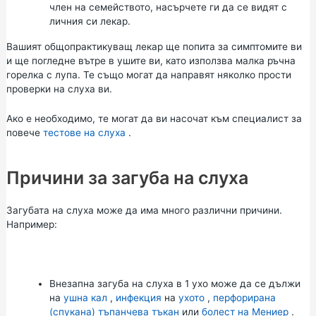
член на семейството, насърчете ги да се видят с
личния си лекар.
Вашият общопрактикуващ лекар ще попита за симптомите ви
и ще погледне вътре в ушите ви, като използва малка ръчна
горелка с лупа. Те също могат да направят няколко прости
проверки на слуха ви.
Ако е необходимо, те могат да ви насочат към специалист за
повече
тестове на слуха
.
Причини за загуба на слуха
Загубата на слуха може да има много различни причини.
Например:
Внезапна загуба на слуха в 1 ухо може да се дължи
на
ушна кал
,
инфекция
на
ухото
,
перфорирана
(спукана) тъпанчева
тъкан
или
болест на Мениер
.