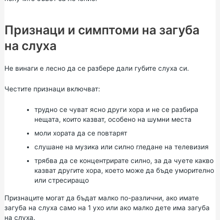
Признаци и симптоми на загуба
на слуха
Не винаги е лесно да се разбере дали губите слуха си.
Честите признаци включват:
трудно се чуват ясно други хора и не се разбира
нещата, които казват, особено на шумни места
моли хората да се повтарят
слушане на музика или силно гледане на телевизия
трябва да се концентрирате силно, за да чуете какво
казват другите хора, което може да бъде уморително
или стресиращо
Признаците могат да бъдат малко по-различни, ако имате
загуба на слуха само на 1 ухо или ако малко дете има загуба
на слуха.