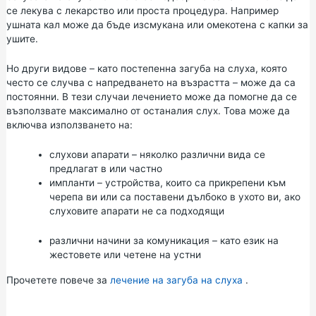
се лекува с лекарство или проста процедура. Например
ушната кал може да бъде изсмукана или омекотена с капки за
ушите.
Но други видове – като постепенна загуба на слуха, която
често се случва с напредването на възрастта – може да са
постоянни. В тези случаи лечението може да помогне да се
възползвате максимално от останалия слух. Това може да
включва използването на:
слухови апарати – няколко различни вида се
предлагат в или частно
импланти – устройства, които са прикрепени към
черепа ви или са поставени дълбоко в ухото ви, ако
слуховите апарати не са подходящи
различни начини за комуникация – като
език на
жестовете
или четене на устни
Прочетете повече за
лечение на загуба на слуха
.