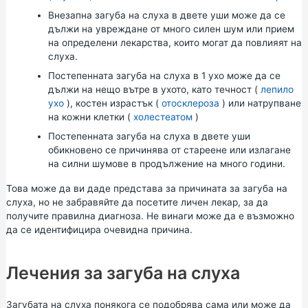
Внезапна загуба на слуха в двете уши може да се
дължи на увреждане от много силен шум или прием
на определени лекарства, които могат да повлияят на
слуха.
Постепенната загуба на слуха в 1 ухо може да се
дължи на нещо вътре в ухото, като течност (
лепило
ухо
), костен израстък (
отосклероза
) или натрупване
на кожни клетки (
холестеатом
)
Постепенната загуба на слуха в двете уши
обикновено се причинява от стареене или излагане
на силни шумове в продължение на много години.
Това може да ви даде представа за причината за загуба на
слуха, но не забравяйте да посетите личен лекар, за да
получите правилна диагноза. Не винаги може да е възможно
да се идентифицира очевидна причина.
Лечения за загуба на слуха
Загубата на слуха понякога се подобрява сама или може да