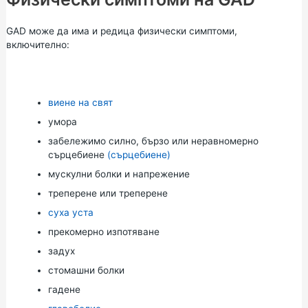
GAD може да има и редица физически симптоми,
включително:
виене на свят
умора
забележимо силно, бързо или неравномерно
сърцебиене
(сърцебиене)
мускулни болки и напрежение
треперене или треперене
суха уста
прекомерно изпотяване
задух
стомашни болки
гадене