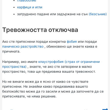
главоболие
карфици и игли
затруднено падане или задържане на сън
(безсъние)
Тревожността отключва
Ако сте притеснени поради конкретна
фобия
или поради
паническо разстройство
, обикновено ще знаете каква е
причината.
Например, ако имате
клаустрофобия (страх от ограничени
пространства)
, знаете, че ако сте затворени в малко
пространство, това ще предизвика вашата тревожност.
Но не винаги може да е ясно от какво се чувствате
притеснени. Не знаейки какво предизвиква вашето
безпокойство може да го засили и може да започнете да се
притеснявате, че няма решение.