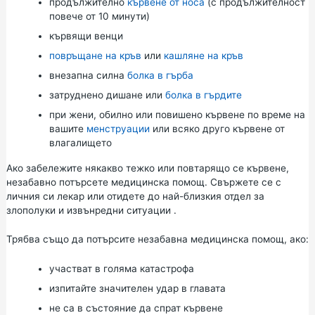
продължително
кървене от носа
(с продължителност
повече от 10 минути)
кървящи венци
повръщане на кръв
или
кашляне на кръв
внезапна силна
болка в гърба
затруднено дишане или
болка в гърдите
при жени, обилно или повишено кървене по време на
вашите
менструации
или всяко друго кървене от
влагалището
Ако забележите някакво тежко или повтарящо се кървене,
незабавно потърсете медицинска помощ. Свържете се с
личния си лекар или отидете до
най-близкия отдел за
злополуки и извънредни ситуации
.
Трябва също да потърсите незабавна медицинска помощ, ако:
участват в голяма катастрофа
изпитайте значителен удар в главата
не са в състояние да спрат кървене