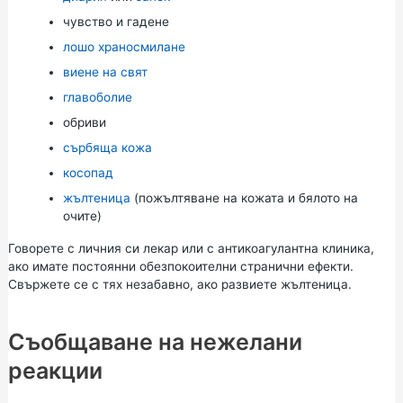
чувство и гадене
лошо храносмилане
виене на свят
главоболие
обриви
сърбяща кожа
косопад
жълтеница
(пожълтяване на кожата и бялото на
очите)
Говорете с личния си лекар или с антикоагулантна клиника,
ако имате постоянни обезпокоителни странични ефекти.
Свържете се с тях незабавно, ако развиете жълтеница.
Съобщаване на нежелани
реакции