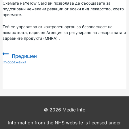
Схемата на
Yellow Card
ви позволява да съобщавате за
подозирани нежелани реакции от всеки вид лекарство, което
приемате.
Той се управлява от контролен орган за безопасност на
лекарствата, наречен
Агенция за регулиране
на
лекарствата и
здравните продукти (MHRA)
.
Предишен
:
Съображения
© 2026
Medic Info
Information from the NHS website is licensed under