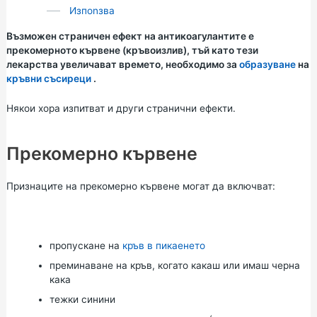
Изпоnзва
Възможен страничен ефект на антикоагулантите е
прекомерното кървене (кръвоизлив), тъй като тези
лекарства увеличават времето, необходимо за
образуване
на
кръвни съсиреци
.
Някои хора изпитват и други странични ефекти.
Прекомерно кървене
Признаците на прекомерно кървене могат да включват:
пропускане на
кръв в пикаенето
преминаване на кръв, когато какаш или имаш черна
кака
тежки синини