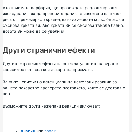
Ако приемате варфарин, ще провеждате редовни кръвни
изследвания, за да проверите дали сте изложени на висок
риск от прекомерно кървене, като измервате колко бързо се
съсирва кръвта ви. Ако кръвта Ви се съсирва твърде бавно,
дозата Ви може да се увеличи.
Други странични ефекти
Другите странични ефекти на антикоагулантите варират в
зависимост от това кои лекарства приемате.
За пълен списък на потенциалните нежелани реакции за
вашето лекарство проверете листовката, която се доставя с
него.
Възможните други нежелани реакции включват:
диария
или
запек