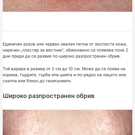
Единичен розов или червен овален петна от люспеста кожа,
наречен „пластир за вестник“, обикновено се появява поне 2
дни преди да се развие по-широко разпространен обрив.
Той варира в размер от 2 см до 10 см. Може да се появи на
корема, гърдите, гърба или шията и по-рядко на лицето или
скалпа или близо до гениталиите.
Широко разпространен обрив