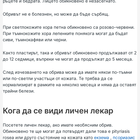
ръцете и бедрата. Лицето обикновено е незасегнато.
Обривът не е болезнен, но може да бъде сърбящ.
При светлокожите хора петна обикновено са розово-червени.
При тъмнокожите хора лепенките понякога могат да бъдат
сиви, тъмнокафяви или черни.
Както пластирът, така и обривът обикновено продължават от 2
до 12 седмици, въпреки че могат да продължат до 5 месеца.
След изчезването на обрива може да имате някои по-тъмни
или по-светли участъци от кожата. Те трябва да се
нормализират в рамките на няколко месеца и няма да оставят
трайни белези.
Кога да се види личен лекар
Посетете личен лекар, ако имате необясним обрив.
Обикновено те ще могат да потвърдят дали това е pityriasis
rosea или друго състояние на кожата като
екзема
,
псориазис