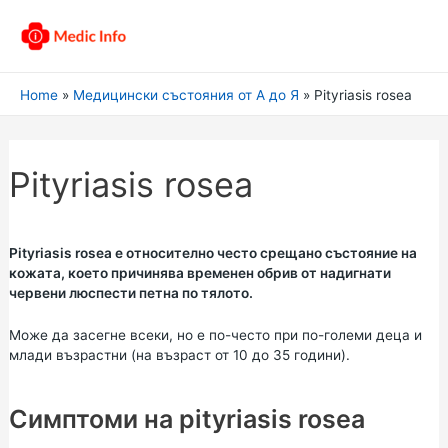
Home
Медицински състояния от А до Я
Pityriasis rosea
Pityriasis rosea
Pityriasis rosea е относително често срещано състояние на
кожата, което причинява временен обрив от надигнати
червени люспести петна по тялото.
Може да засегне всеки, но е по-често при по-големи деца и
млади възрастни (на възраст от 10 до 35 години).
Симптоми на pityriasis rosea