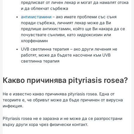
предписват от личен лекар и могат да намалят отока
и да облекчат сърбежа
антихистамини
– ако имате проблеми със съня
поради сърбежа, личният лекар може да Ви
предпише антихистамин, който ще Ви накара да се
почувствате сънливи, като хидроксизин или
хлорфенамин
UVB светлинна терапия – ако други лечения не
работят, може да бъдете насочени към UVB
светлинна терапия
Какво причинява pityriasis rosea?
Не е известно какво причинява pityriasis rosea. Една от
теориите е, че обривът може да бъде причинен от вирусна
инфекция.
Pityriasis rosea не е заразна и не може да се разпространи
върху други хора чрез физически контакт.