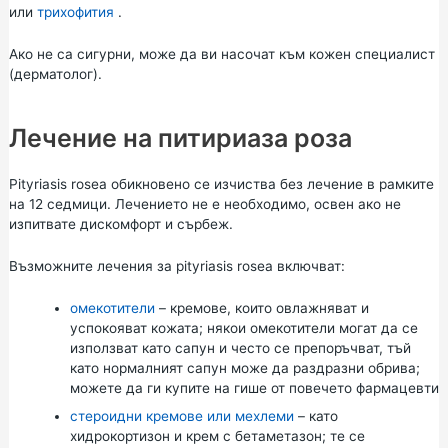
или
трихофития
.
Ако не са сигурни, може да ви насочат към кожен специалист
(дерматолог).
Лечение на питириаза роза
Pityriasis rosea обикновено се изчиства без лечение в рамките
на 12 седмици. Лечението не е необходимо, освен ако не
изпитвате дискомфорт и сърбеж.
Възможните лечения за pityriasis rosea включват:
омекотители
– кремове, които овлажняват и
успокояват кожата; някои омекотители могат да се
използват като сапун и често се препоръчват, тъй
като нормалният сапун може да раздразни обрива;
можете да ги купите на гише от повечето фармацевти
стероидни кремове или мехлеми
– като
хидрокортизон и крем с бетаметазон; те се