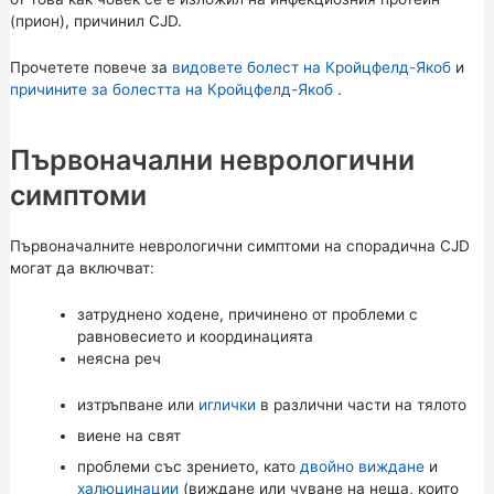
(прион), причинил CJD.
Прочетете повече за
видовете болест на Кройцфелд-Якоб
и
причините за болестта на Кройцфелд-Якоб
.
Първоначални неврологични
симптоми
Първоначалните неврологични симптоми на спорадична CJD
могат да включват:
затруднено ходене, причинено от проблеми с
равновесието и координацията
неясна реч
изтръпване или
иглички
в различни части на тялото
виене на свят
проблеми със зрението, като
двойно виждане
и
халюцинации
(виждане или чуване на неща, които