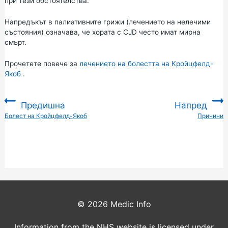
при тези обстоятелства.
Напредъкът в
палиативните грижи
(лечението на нелечими
състояния) означава, че хората с CJD често имат мирна
смърт.
Прочетете повече за
лечението на болестта на Кройцфелд-
Якоб
.
Предишна
Напред
:
Болест на Кройцфелд-Якоб
Причини
:
© 2026
Medic Info
Information from the NHS website is licensed under