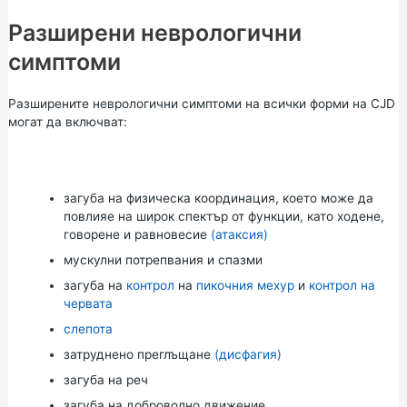
Разширени неврологични
симптоми
Разширените неврологични симптоми на всички форми на CJD
могат да включват:
загуба на физическа координация, което може да
повлияе на широк спектър от функции, като ходене,
говорене и равновесие
(атаксия)
мускулни потрепвания и спазми
загуба на
контрол
на
пикочния мехур
и
контрол на
червата
слепота
затруднено преглъщане
(дисфагия)
загуба на реч
загуба на доброволно движение