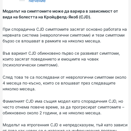
Nечение
Моделът на симптомите може да варира в зависимост от
вида на болестта на Кройцфелд-Якоб (CJD).
При спорадична CJD симптомите засягат основно работата на
нервната система (неврологични симптоми) и тези симптоми
бързо се влошават в рамките на няколко месеца.
Във вариант CJD обикновено първо се развиват симптоми,
които засягат поведението и емоциите на човек
(психологически симптоми).
След това те са последвани от неврологични симптоми около
4 месеца по-късно, които се влошават през следващите
няколко месеца.
Фамилният CJD има същия модел като спорадичния CJD, но
често отнема повече време, за да прогресират симптомите –
обикновено около 2 години, а не няколко месеца.
Моделът на ятрогенния CJD е непредсказуем, тъй като зависи
от това как човек се е изложил на инфекциозния протеин