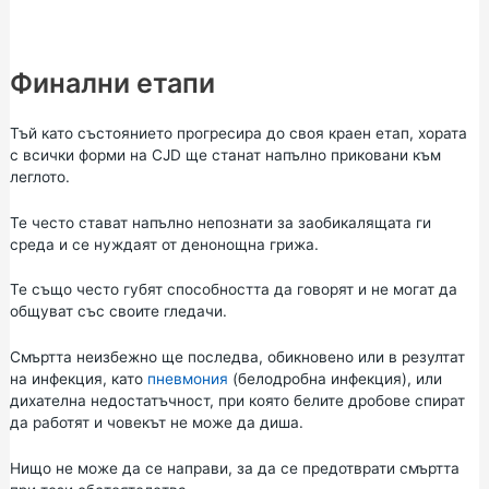
Финални етапи
Тъй като състоянието прогресира до своя краен етап, хората
с всички форми на CJD ще станат напълно приковани към
леглото.
Те често стават напълно непознати за заобикалящата ги
среда и се нуждаят от денонощна грижа.
Те също често губят способността да говорят и не могат да
общуват със своите гледачи.
Смъртта неизбежно ще последва, обикновено или в резултат
на инфекция, като
пневмония
(белодробна инфекция), или
дихателна недостатъчност, при която белите дробове спират
да работят и човекът не може да диша.
Нищо не може да се направи, за да се предотврати смъртта