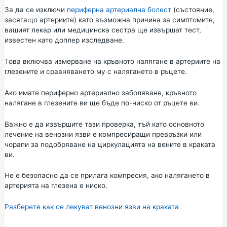
За да се изключи
периферна артериална болест
(състояние,
засягащо артериите) като възможна причина за симптомите,
вашият лекар или медицинска сестра ще извършат тест,
известен като доплер изследване.
Това включва измерване на кръвното налягане в артериите на
глезените и сравняването му с налягането в ръцете.
Ако имате периферно артериално заболяване, кръвното
налягане в глезените ви ще бъде по-ниско от ръцете ви.
Важно е да извършите тази проверка, тъй като основното
лечение на венозни язви е компресиращи превръзки или
чорапи за подобряване на циркулацията на вените в краката
ви.
Не е безопасно да се прилага компресия, ако налягането в
артерията на глезена е ниско.
Разберете как се лекуват венозни язви на краката