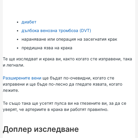
диабет
дълбока венозна тромбоза (DVT)
нараняване или операция на засегнатия крак
предишна язва на крака
Те ще изследват и крака ви, както когато сте изправени, така
и легнали.
Разширените вени
ще бъдат по-очевидни, когато сте
изправени и ще бъде по-лесно да гледате язвата, когато
лежите.
Те също така ще усетят пулса ви на глезените ви, за да се
уверят, че артериите в крака ви работят правилно.
Доплер изследване