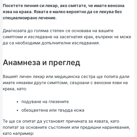
Посетете личния си лекар, ако смятате, че имате венозна
язва на крака. Язвата е малко вероятно да се лекува без
специализирано лечение.
Диагнозата до голяма степен се основава на вашите
симптоми и изследване на засегнатия крак, въпреки че може
да са необходими допълнителни изследвания.
Анамнеза и преглед
Вашият личен лекар или медицинска сестра ще попита дали
имате някакви други симптоми, свързани с венозни язви на
крака, като:
подуване на глезените
обезцветена или твърда кожа
Те ще се опитат да установят причината за язвата, като
попитат за основните състояния или предишни наранявания,
като например: