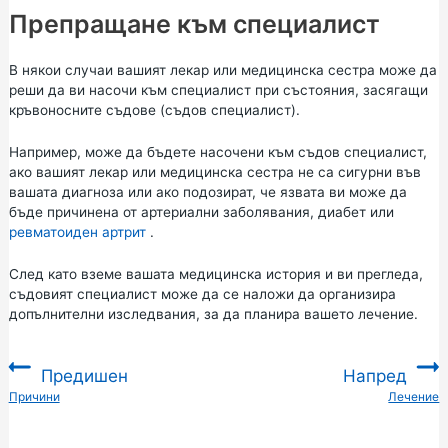
Препращане към специалист
В някои случаи вашият лекар или медицинска сестра може да
реши да ви насочи към специалист при състояния, засягащи
кръвоносните съдове (съдов специалист).
Например, може да бъдете насочени към съдов специалист,
ако вашият лекар или медицинска сестра не са сигурни във
вашата диагноза или ако подозират, че язвата ви може да
бъде причинена от артериални заболявания, диабет или
ревматоиден артрит
.
След като вземе вашата медицинска история и ви прегледа,
съдовият специалист може да се наложи да организира
допълнителни изследвания, за да планира вашето лечение.
Предишен
Напред
:
Причини
Лечение
: