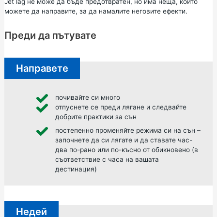
Jet lag не може да бъде предотвратен, но има неща, които
можете да направите, за да намалите неговите ефекти.
Преди да пътувате
Направете
почивайте си много
отпуснете се преди лягане и следвайте
добрите практики за сън
постепенно променяйте режима си на сън –
започнете да си лягате и да ставате час-
два по-рано или по-късно от обикновено (в
съответствие с часа на вашата
дестинация)
Недей