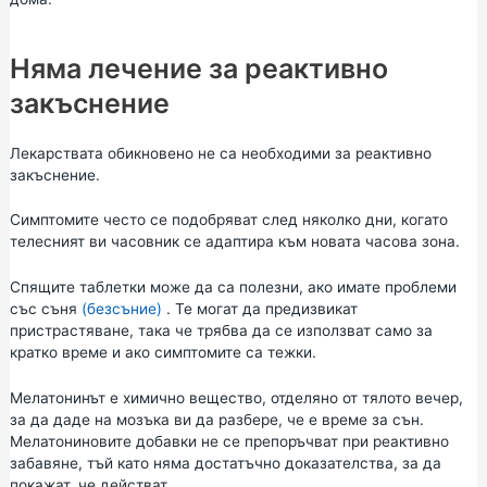
Няма лечение за реактивно
закъснение
Лекарствата обикновено не са необходими за реактивно
закъснение.
Симптомите често се подобряват след няколко дни, когато
телесният ви часовник се адаптира към новата часова зона.
Спящите таблетки може да са полезни, ако имате проблеми
със съня
(безсъние)
. Те могат да предизвикат
пристрастяване, така че трябва да се използват само за
кратко време и ако симптомите са тежки.
Мелатонинът е химично вещество, отделяно от тялото вечер,
за да даде на мозъка ви да разбере, че е време за сън.
Мелатониновите добавки не се препоръчват при реактивно
забавяне, тъй като няма достатъчно доказателства, за да
покажат, че действат.