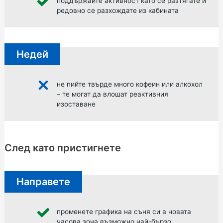
поддържайте активност като се разтягате и
редовно се разхождате из кабината
Недей
не пийте твърде много кофеин или алкохол
– те могат да влошат реактивния
изоставане
След като пристигнете
Направете
променете графика на съня си в новата
часова зона възможно най-бързо