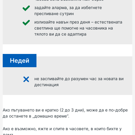
задайте аларма, за да избегнете
преспиване сутрин
излизайте навън през деня – естествената
светлина ще помогне на часовника на
тялото ви да се адаптира
Недей
не заспивайте до разумен час за новата ви
дестинация
Ако пътуването ви е кратко (2 до 3 дни), може да е по-добре
да останете в „домашно време“.
Ако е възможно, яжте и спите в часовете, в които бихте у
дома.