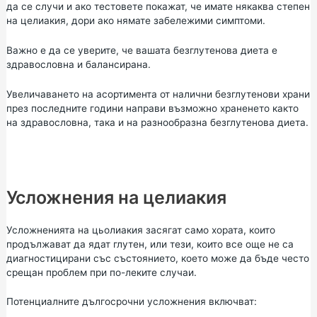
да се случи и ако тестовете покажат, че имате някаква степен
на целиакия, дори ако нямате забележими симптоми.
Важно е да се уверите, че вашата безглутенова диета е
здравословна и балансирана.
Увеличаването на асортимента от налични безглутенови храни
през последните години направи възможно храненето както
на здравословна, така и на разнообразна безглутенова диета.
Усложнения на целиакия
Усложненията на цьолиакия засягат само хората, които
продължават да ядат глутен, или тези, които все още не са
диагностицирани със състоянието, което може да бъде често
срещан проблем при по-леките случаи.
Потенциалните дългосрочни усложнения включват: