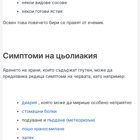
някои видове сосове
някои готови ястия
Освен това повечето бири се правят от ечемик.
Симптоми на цьолиакия
Яденето на храни, които съдържат глутен, може да
предизвика редица симптоми на червата, като например:
диария
, която може да мирише особено неприятно
стомашни болки
подуване и
пърдене (метеоризъм)
лошо храносмилане
запек