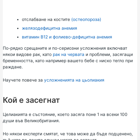
отслабване на костите
(остеопороза)
желязодефицитна анемия
витамин В12 и фолиево-дефицитна анемия
По-рядко срещаните и по-сериозни усложнения включват
някои видове рак, като
рак на червата
и проблеми, засягащи
бременността, като например вашето бебе с ниско тегло при
раждане.
Научете повече за
усложненията на цьолиакия
Кой е засегнат
Целиакията е състояние, което засяга поне 1 на всеки 100
души във Великобритания.
Но някои експерти смятат, че това може да бъде подценено,
тъй като по-леките случаи могат да останат