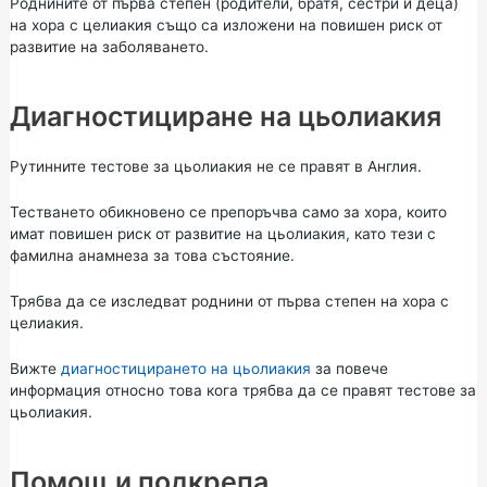
Роднините от първа степен (родители, братя, сестри и деца)
на хора с целиакия също са изложени на повишен риск от
развитие на заболяването.
Диагностициране на цьолиакия
Рутинните тестове за цьолиакия не се правят в Англия.
Тестването обикновено се препоръчва само за хора, които
имат повишен риск от развитие на цьолиакия, като тези с
фамилна анамнеза за това състояние.
Трябва да се изследват роднини от първа степен на хора с
целиакия.
Вижте
диагностицирането на цьолиакия
за повече
информация относно това кога трябва да се правят тестове за
цьолиакия.
Помощ и подкрепа