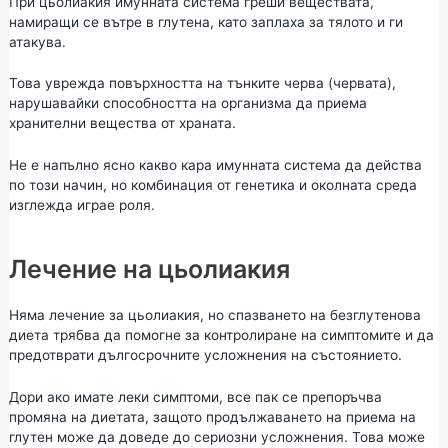
При цьолиакия имунната система греши веществата,
намиращи се вътре в глутена, като заплаха за тялото и ги
атакува.
Това уврежда повърхността на тънките черва (червата),
нарушавайки способността на организма да приема
хранителни вещества от храната.
Не е напълно ясно какво кара имунната система да действа
по този начин, но комбинация от
генетика
и околната среда
изглежда играе роля.
Лечение на цьолиакия
Няма лечение за цьолиакия, но спазването на безглутенова
диета трябва да помогне за контролиране на симптомите и да
предотврати дългосрочните усложнения на състоянието.
Дори ако имате леки симптоми, все пак се препоръчва
промяна на диетата, защото продължаването на приема на
глутен може да доведе до сериозни усложнения. Това може