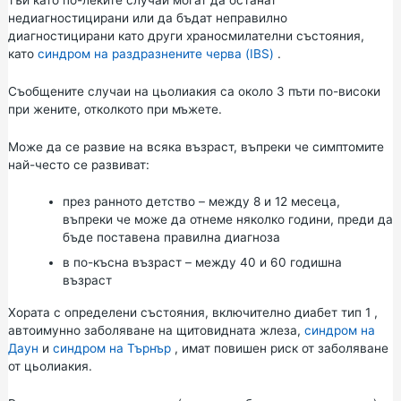
недиагностицирани или да бъдат неправилно
диагностицирани като други храносмилателни състояния,
като
синдром на раздразнените черва (IBS)
.
Съобщените случаи на цьолиакия са около 3 пъти по-високи
при жените, отколкото при мъжете.
Може да се развие на всяка възраст, въпреки че симптомите
най-често се развиват:
през ранното детство – между 8 и 12 месеца,
въпреки че може да отнеме няколко години, преди да
бъде поставена правилна диагноза
в по-късна възраст – между 40 и 60 годишна
възраст
Хората с определени състояния, включително
диабет тип 1
,
автоимунно заболяване на щитовидната жлеза,
синдром на
Даун
и
синдром на Търнър
, имат повишен риск от заболяване
от цьолиакия.