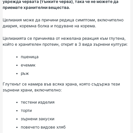
уврежда червата (тънките черва), така че не можете да
приемате хранителни вещества.
Целиакия може да причини редица симптоми, включително
диария, коремна болка и подуване на корема.
Целиакията се причинява от нежелана реакция към глутена,
който е хранителен протеин, открит в 3 вида зърнени култури:
пшеница
ечемик
ръж
Глутенът се намира във всяка храна, която съдържа тези
зърнени храни, включително:
тестени изделия
торти
зърнени закуски
повечето видове хляб