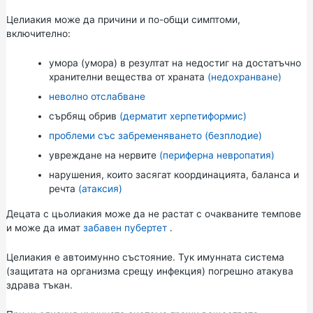
Целиакия може да причини и по-общи симптоми,
включително:
умора (умора)
в резултат на недостиг на достатъчно
хранителни вещества от храната
(недохранване)
неволно отслабване
сърбящ обрив
(дерматит херпетиформис)
проблеми със забременяването (безплодие)
увреждане на нервите
(периферна невропатия)
нарушения, които засягат координацията, баланса и
речта
(атаксия)
Децата с цьолиакия може да не растат с очакваните темпове
и може да имат
забавен пубертет
.
Целиакия е автоимунно състояние. Тук имунната система
(защитата на организма срещу инфекция) погрешно атакува
здрава тъкан.