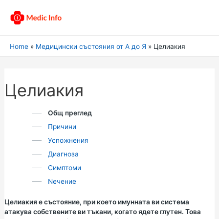
Home
Медицински състояния от А до Я
Целиакия
Целиакия
Общ преглед
Причини
Усnожнения
Диагноза
Симптоми
Nечение
Целиакия е състояние, при което имунната ви система
атакува собствените ви тъкани, когато ядете глутен. Това