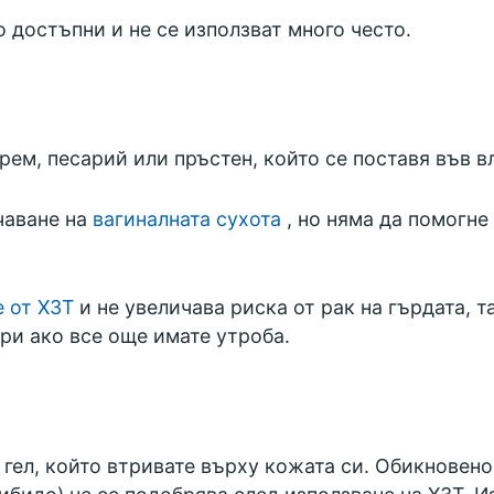
 достъпни и не се използват много често.
крем, песарий или пръстен, който се поставя във в
чаване на
вагиналната сухота
, но няма да помогне
 от ХЗТ
и не увеличава риска от рак на гърдата, т
ори ако все още имате утроба.
 гел, който втривате върху кожата си. Обикновено