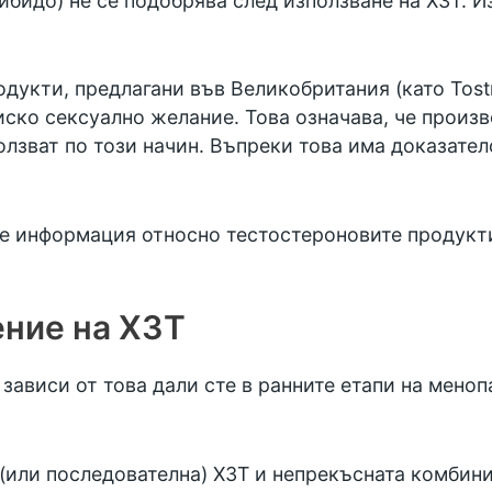
ибидо) не се подобрява след използване на ХЗТ. И
укти, предлагани във Великобритания (като Tostr
иско сексуално желание. Това означава, че произв
ползват по този начин. Въпреки това има доказате
че информация относно тестостероновите продукт
ение на ХЗТ
зависи от това дали сте в ранните етапи на мено
 (или последователна) ХЗТ и непрекъсната комбини