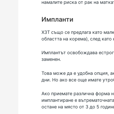
намалите риска от рак на матка
Импланти
ХЗТ също се предлага като малк
областта на корема), след като
Имплантът освобождава естроге
заменен.
Това може да е удобна опция, а
дни. Но ако все още имате утро
Ако приемате различна форма на
имплантиране е
вътрематочната
остане на място от 3 до 5 годи