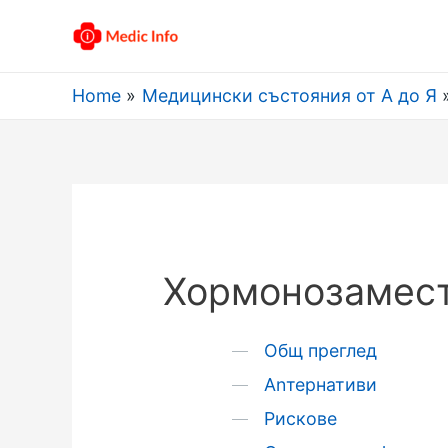
Home
Медицински състояния от А до Я
Хормонозамест
Общ преглед
Аnтернативи
Рискове