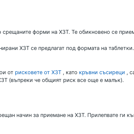
о срещаните форми на ХЗТ. Те обикновено се прие
нирани ХЗТ се предлагат под формата на таблетки
кои от
рисковете от ХЗТ
, като
кръвни съсиреци
, с
ЗТ (въпреки че общият риск все още е малък).
ещан начин за приемане на ХЗТ. Прилепвате ги къ