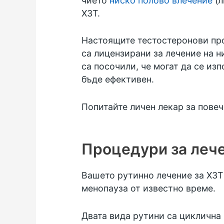
чието
ниско полово влечение
(л
ХЗТ.
Настоящите тестостеронови прод
са лицензирани за лечение на н
са посочили, че могат да се из
бъде ефективен.
Попитайте личен лекар за пове
Процедури за леч
Вашето рутинно лечение за ХЗТ 
менопауза от известно време.
Двата вида рутини са циклична