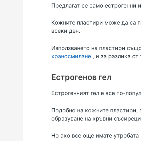
Предлагат се само естрогенни 
Кожните пластири може да са по
всеки ден.
Използването на пластири също
храносмилане
, и за разлика от
Естрогенов гел
Естрогенният гел е все по-попу
Подобно на кожните пластири, г
образуване на кръвни съсиреци
Но ако все още имате утробата 