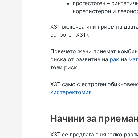
прогестоген – синтетич
норетистерон и левоно
ХЗТ включва или прием на двата
естроген ХЗТ).
Повечето жени приемат комбини
риска от развитие на
рак
на
мат
този риск.
ХЗТ само с естроген обикновено
хистеректомия
.
Начини за приеман
ХЗТ се предлага в няколко разл