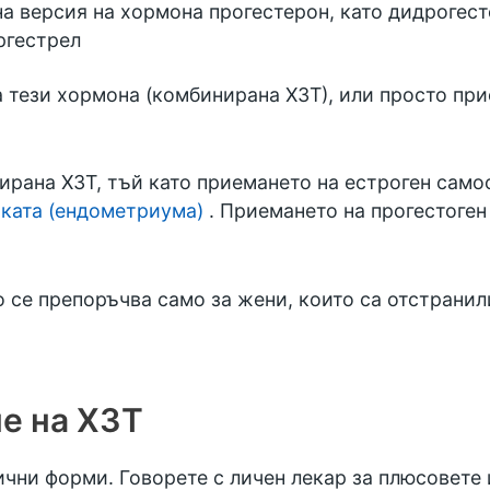
на версия на хормона прогестерон, като дидрогес
ргестрел
 тези хормона (комбинирана ХЗТ), или просто при
рана ХЗТ, тъй като приемането на естроген само
ката (ендометриума)
. Приемането на прогестоген
 се препоръчва само за жени, които са отстранил
е на ХЗТ
ични форми. Говорете с личен лекар за плюсовете 