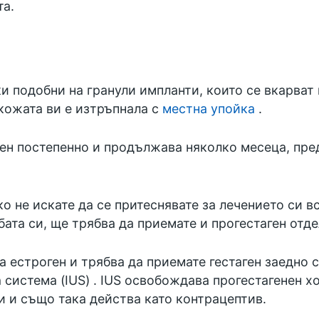
та.
и подобни на гранули импланти, които се вкарват
 кожата ви е изтръпнала с
местна упойка
.
н постепенно и продължава няколко месеца, пред
ко не искате да се притеснявате за лечението си в
бата си, ще трябва да приемате и прогестаген отде
 естроген и трябва да приемате гестаген заедно с 
 система (IUS)
. IUS освобождава прогестагенен х
ни и също така действа като контрацептив.