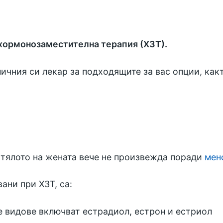
 хормонозаместителна терапия (ХЗТ).
личния си лекар за подходящите за вас опции, ка
 тялото на жената вече не произвежда поради
мен
ани при ХЗТ, са:
е видове включват естрадиол, естрон и естриол