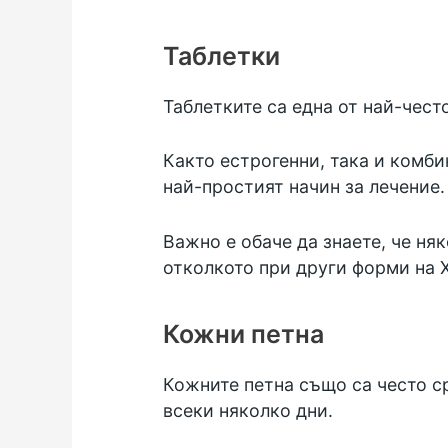
Таблетки
Таблетките са една от най-чест
Както естрогенни, така и комби
най-простият начин за лечение.
Важно е обаче да знаете, че ня
отколкото при други форми на Х
Кожни петна
Кожните петна също са често ср
всеки няколко дни.