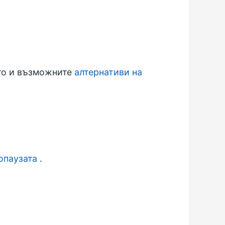
кто и възможните
алтернативи на
опаузата
.