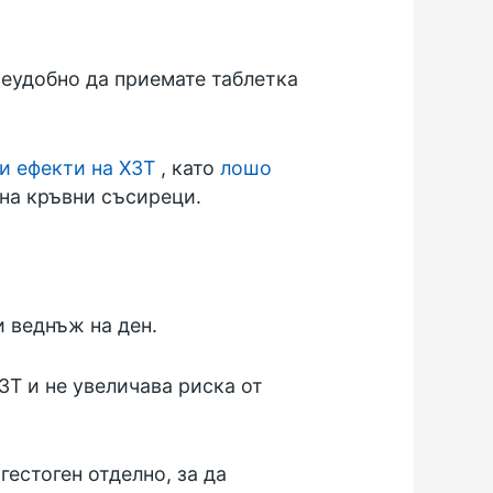
неудобно да приемате таблетка
и ефекти на ХЗТ
, като
лошо
 на кръвни съсиреци.
и веднъж на ден.
ЗТ и не увеличава риска от
гестоген отделно, за да