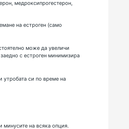
терон, медроксипрогестерон,
емане на естроген (само
стоятелно може да увеличи
 заедно с естроген минимизира
и утробата си по време на
и минусите на всяка опция.