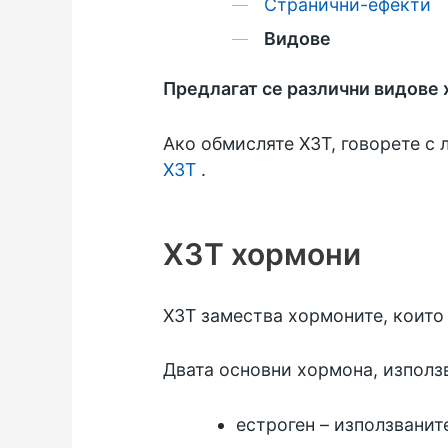
Странични-ефекти
Видове
Предлагат се различни видове
Ако обмисляте ХЗТ, говорете с 
ХЗТ
.
ХЗТ хормони
ХЗТ замества хормоните, които
Двата основни хормона, използв
естроген – използванит