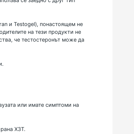
зползва се заедно с друг тип
an и Testogel), понастоящем не
одителите на тези продукти не
лства, че тестостеронът може да
и.
паузата или имате симптоми на
рана ХЗТ.