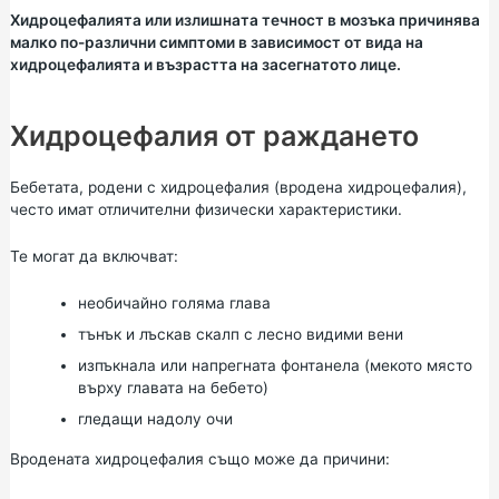
Хидроцефалията или излишната течност в мозъка причинява
малко по-различни симптоми в зависимост от вида на
хидроцефалията и възрастта на засегнатото лице.
Хидроцефалия от раждането
Бебетата, родени с хидроцефалия (вродена хидроцефалия),
често имат отличителни физически характеристики.
Те могат да включват:
необичайно голяма глава
тънък и лъскав скалп с лесно видими вени
изпъкнала или напрегната фонтанела (мекото място
върху главата на бебето)
гледащи надолу очи
Вродената хидроцефалия също може да причини: