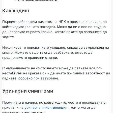
Как ходиш
Първият забележим симптом на НПХ е промяна в начина, по
който ходите (вашата походка). Може да ви е все по-трудно
да направите първата крачка, когато искате да започнете да
ходите.
Някои хора го описват като усещане, сякаш са замръзнали на
място. Можете също така да разбъркате, вместо да
предприемете правилни стъпки.
С напредването на състоянието може да станете все по-
нестабилни на краката си и да имате по-голяма вероятност да
паднете, особено при завъртане.
Уринарни симптоми
Промяната в начина, по който ходите, често е последвана от
пристъпи на
уринарна инконтиненция
, които могат да
включват симптоми като: