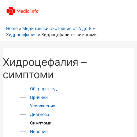
Home
Медицински състояния от А до Я
Хидроцефалия
Хидроцефалия – симптоми
Хидроцефалия –
симптоми
Общ преглед
Причини
Усnожнения
Диагноза
Симптоми
Nечение