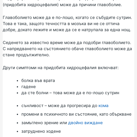
(придобита хидроцефалия) може да причини главоболие.
Главоболието може да е по-лошо, когато се събудите сутрин.
Това е така, защото течността в мозъка ви не се оттича
добре, докато лежите и може да се е натрупала за една нощ.
Седенето за известно време може да подобри главоболието.
С напредването на състоянието обаче главоболието може да
стане продължително.
Други симптоми на придобита хидроцефалия включват:
болка във врата
гадене
да сте болни – това може да е по-лошо сутрин
сънливост – може да прогресира до
кома
промени в психичното ви състояние, като объркване
замъглено зрение или
двойно виждане
затруднено ходене