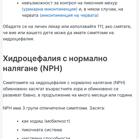
невъзможност за контрол на пикочния мехур
(уринарна инконтиненция)
и, в някои случаи, на
червата
(инконтиненция на червата)
Обадете се на личен лекар или използвайте
111,
ако смятате,
че вие или вашето дете може да имате симптоми на
хидроцефалия.
Хидроцефалия с нормално
налягане (NPH)
Симптомите на хидроцефалия с нормално налягане (NPH)
обикновено засягат възрастните хора и обикновено се
развиват бавно, в продължение на много месеци или години.
NPH има 3 групи отличителни симптоми. Засяга:
как ходиш (мобилност)
пикочната система
умствени способности