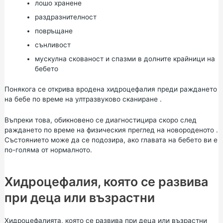
лошо хранене
раздразнителност
повръщане
сънливост
мускулна скованост и спазми в долните крайници на
бебето
Понякога се открива вродена хидроцефалия преди раждането
на бебе по време на
ултразвуково сканиране
.
Въпреки това, обикновено се диагностицира скоро след
раждането по време на
физическия преглед
на
новороденото
.
Състоянието може да се подозира, ако главата на бебето ви е
по-голяма от нормалното.
Хидроцефалия, която се развива
при деца или възрастни
Хидроцефалията, която се развива при деца или възрастни