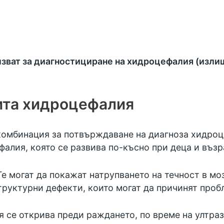
зват за диагностициране на хидроцефалия (излиш
ита хидроцефалия
 комбинация за потвърждаване на диагноза хидро
алия, която се развива по-късно при деца и възр
Те могат да покажат натрупването на течност в мо
труктурни дефекти, които могат да причинят проб
 се открива преди раждането, по време на
ултра