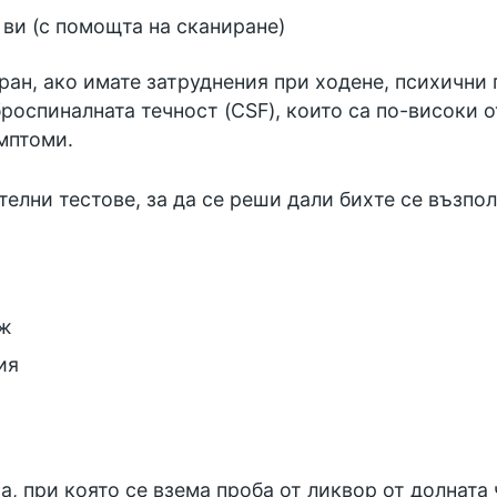
ви (с помощта на сканиране)
ан, ако имате затруднения при ходене, психични
роспиналната течност (CSF), които са по-високи 
мптоми.
телни тестове, за да се реши дали бихте се възпол
аж
ия
, при която се взема проба от ликвор от долната 