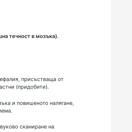
на течност в мозъка).
цефалия, присъстваща от
астни (придобити).
зъка и повишеното налягане,
лема.
звуково сканиране
на