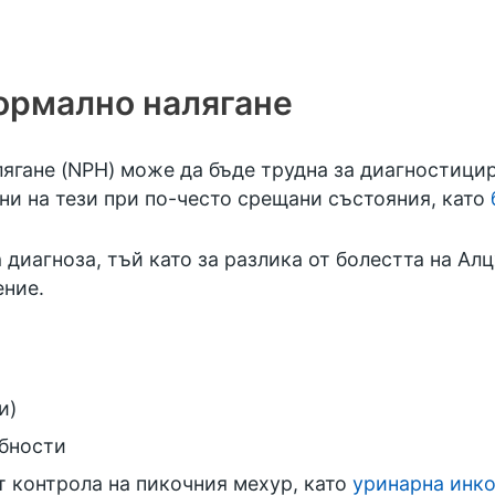
ормално налягане
ягане (NPH) може да бъде трудна за диагностицир
ни на тези при по-често срещани състояния, като
 диагноза, тъй като за разлика от болестта на А
ение.
и)
бности
т контрола на пикочния мехур, като
уринарна инк