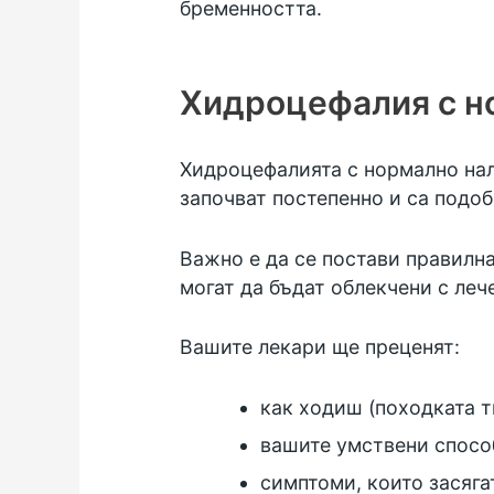
бременността.
Хидроцефалия с н
Хидроцефалията с нормално нал
започват постепенно и са подоб
Важно е да се постави правилна
могат да бъдат облекчени с леч
Вашите лекари ще преценят:
как ходиш (походката т
вашите умствени спосо
симптоми, които засяга