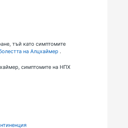
ане, тъй като симптомите
болестта на Алцхаймер
.
лцхаймер, симптомите на НПХ
онтиненция