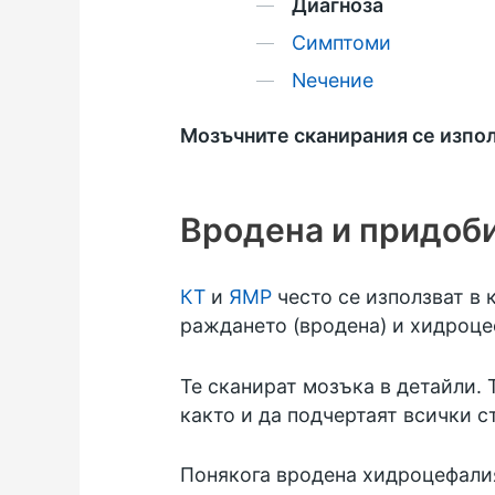
Диагноза
Симптоми
Nечение
Мозъчните сканирания се изпол
Вродена и придоб
КТ
и
ЯМР
често се използват в
раждането (вродена) и хидроцеф
Те сканират мозъка в детайли. 
както и да подчертаят всички с
Понякога вродена хидроцефалия