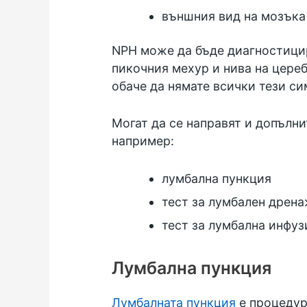
външния вид на мозъка 
NPH може да бъде диагностицир
пикочния мехур и нива на цереб
обаче да нямате всички тези си
Могат да се направят и допълни
например:
лумбална пункция
тест за лумбален дрен
тест за лумбална инфуз
Лумбална пункция
Лумбалната пункция
е процедура