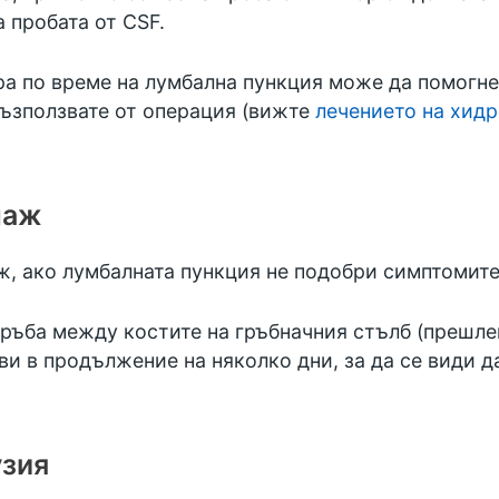
а пробата от CSF.
ра по време на лумбална пункция може да помогне
възползвате от операция (вижте
лечението на хид
наж
, ако лумбалната пункция не подобри симптомите
ръба между костите на гръбначния стълб (прешлен
ви в продължение на няколко дни, за да се види 
узия