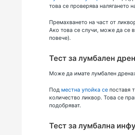
това се проверява налягането н
Премахването на част от ликво
Ако това се случи, може да се 
повече).
Тест за лумбален дре
Може да имате лумбален дренаж
Под
местна упойка се
поставя т
количество ликвор. Това се пра
подобряват.
Тест за лумбална инф