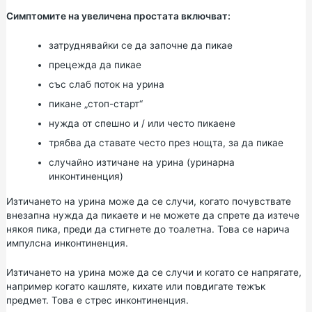
Симптомите на увеличена простата включват:
затруднявайки се да започне да пикае
прецежда да пикае
със слаб поток на урина
пикане „стоп-старт“
нужда от спешно и / или често пикаене
трябва да ставате често през нощта, за да пикае
случайно изтичане на урина (уринарна
инконтиненция)
Изтичането на урина може да се случи, когато почувствате
внезапна нужда да пикаете и не можете да спрете да изтече
някоя пика, преди да стигнете до тоалетна. Това се нарича
импулсна инконтиненция.
Изтичането на урина може да се случи и когато се напрягате,
например когато кашляте, кихате или повдигате тежък
предмет. Това е стрес инконтиненция.