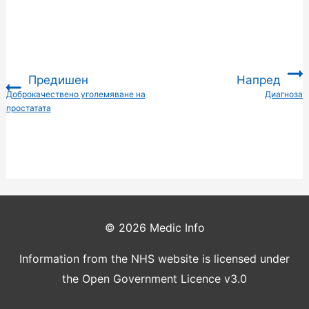
Предишен
Напред
:
Доброкачествено уголемяване на
Диагноза
:
простатата
© 2026
Medic Info
Information from the NHS website is licensed under
the Open Government Licence v3.0