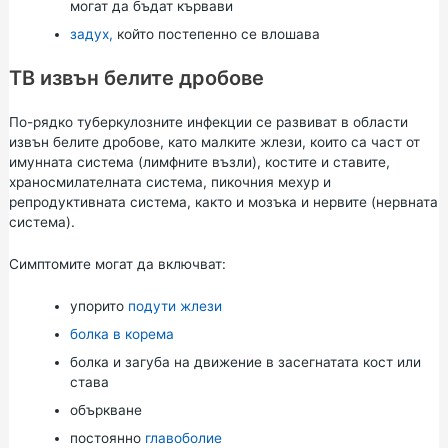
могат да бъдат кървави
задух,
който постепенно се влошава
TB извън белите дробове
По-рядко туберкулозните инфекции се развиват в области
извън белите дробове, като малките жлези, които са част от
имунната система (лимфните възли), костите и ставите,
храносмилателната система, пикочния мехур и
репродуктивната система, както и мозъка и нервите (нервната
система).
Симптомите могат да включват:
упорито
подути жлези
болка в корема
болка и загуба на движение в засегнатата кост или
става
объркване
постоянно
главоболие