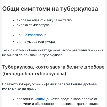
Общи симптоми на туберкулоза
липса на апетит и загуба на тегло
висока температура
нощно изпотяване
силна умора или умора
Тези симптоми обаче могат да имат много различни причини и
не винаги са признак на туберкулоза.
Туберкулоза, която засяга белите дробове
(белодробна туберкулоза)
Повечето туберкулозни инфекции засягат белите дробове,
което може да причини:
постоянна
кашлица,
която продължава повече от 3
седмици и обикновено предизвиква храчки, които