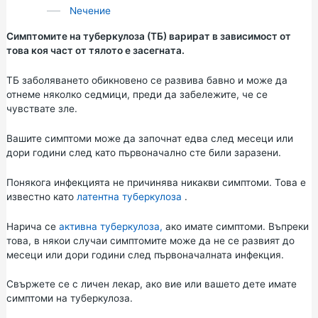
Nечение
Симптомите на туберкулоза (ТБ) варират в зависимост от
това коя част от тялото е засегната.
ТБ заболяването обикновено се развива бавно и може да
отнеме няколко седмици, преди да забележите, че се
чувствате зле.
Вашите симптоми може да започнат едва след месеци или
дори години след като първоначално сте били заразени.
Понякога инфекцията не причинява никакви симптоми. Това е
известно като
латентна туберкулоза
.
Нарича се
активна туберкулоза,
ако имате симптоми. Въпреки
това, в някои случаи симптомите може да не се развият до
месеци или дори години след първоначалната инфекция.
Свържете се с личен лекар, ако вие или вашето дете имате
симптоми на туберкулоза.