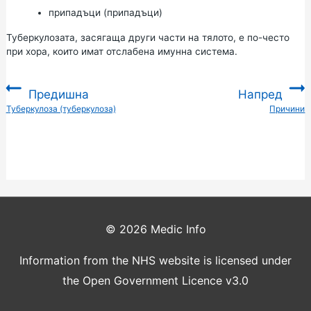
припадъци (припадъци)
Туберкулозата, засягаща други части на тялото, е по-често
при хора, които имат отслабена имунна система.
Предишна
Напред
:
Туберкулоза (туберкулоза)
Причини
:
© 2026
Medic Info
Information from the NHS website is licensed under
the Open Government Licence v3.0