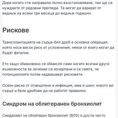
Дори когато сте направили пълно възстановяване, пак ще се
нуждаете от редовни прегледи. Те могат да варират от
веднъж на всеки три месеца до веднъж годишно.
Рискове
Трансплантацията на сърце-бял дроб е основна операция,
която носи висок риск от усложнения, някои от които могат да
бъдат фатални.
Ето защо обикновено се обмисля само когато всички други
възможности за лечение са изчерпани и се смята, че
потенциалните ползи надвишават рисковете.
Освен риска от отхвърляне и инфекция, има и шанс новото ви
сърце и бели дробове да не работят правилно.
Синдром на облитеранен бронхиолит
Синдромът на облитеран бронхиолит (BOS) е доста често