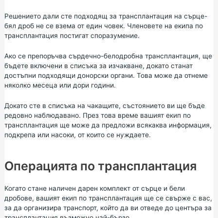
Решението дали сте подходящ за трансплантация на сърце-
бял дроб не се взема от един човек. Членовете на екипа по
трансплантация постигат споразумение.
Ако се препоръчва сърдечно-белодробна трансплантация, ще
бъдете включени в списъка за изчакване, докато станат
достъпни подходящи донорски органи. Това може да отнеме
няколко месеца или дори години.
Докато сте в списъка на чакащите, състоянието ви ще бъде
редовно наблюдавано. През това време вашият екип по
трансплантация ще може да предложи всякаква информация,
подкрепа или насоки, от които се нуждаете.
Операцията по трансплантация
Когато стане наличен дарен комплект от сърце и бели
дробове, вашият екип по трансплантация ще се свърже с вас,
за да организира транспорт, който да ви отведе до центъра за
трансплантация възможно най-бързо.