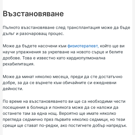
Възстановяване
Пълното възстановяване след трансплантация може да бъде
дълъг и разочароващ процес.
Може да бъдете насочени към
физиотерапевт,
който ще ви
научи упражнения за укрепване на новото сърце и белите
дробове. Това е известно като кардиопулмонална
рехабилитация.
Може да минат няколко месеца, преди да сте достатъчно
добре, за да се върнете към обичайните си ежедневни
дейности.
По време на възстановяването ви ще са необходими чести
посещения в болница и понякога може да се наложи да
останете там за една нощ. Вероятно ще имате няколко
прегледа седмично през първите няколко седмици, но тези
срещи ще стават по-редки, ако постигнете добър напредък.