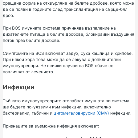
срещана форма на отхвърляне на белите дробове, която може
да се появи в годините след трансплантация на сърце-бял
дроб.
При BOS имунната система причинява възпаление на
дихателните пътища в белите дробове, блокирайки въздушния
поток през белите дробове.
Симптомите на BOS включват задух, суха кашлица и хрипове.
При някои хора това може да се лекува с допълнителни
имуносупресори. Не всички случаи на BOS обаче се
повлияват от лечението.
Инфекции
Тъй като имуносупресорите отслабват имунната ви система,
ще бъдете по-уязвими към инфекции, включително
бактериални, гъбични и
цитомегаловирусни (CMV)
инфекции.
Признаците за възможна инфекция включват: