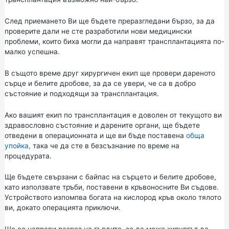
След приемането Ви ще бъдете преразгледани бързо, за да
проверите дали не сте разработили нови медицински
проблеми, които биха могли да направят трансплантацията по-
малко успешна.
В същото време друг хирургичен екип ще провери дареното
сърце и белите дробове, за да се увери, че са в добро
състояние и подходящи за трансплантация.
Ако вашият екип по трансплантация е доволен от текущото ви
здравословно състояние и дарените органи, ще бъдете
отведени в операционната и ще ви бъде поставена
обща
упойка,
така че да сте в безсъзнание по време на
процедурата.
Ще бъдете свързани с байпас на сърцето и белите дробове,
като използвате тръби, поставени в кръвоносните Ви съдове.
Устройството изпомпва богата на кислород кръв около тялото
ви, докато операцията приключи.