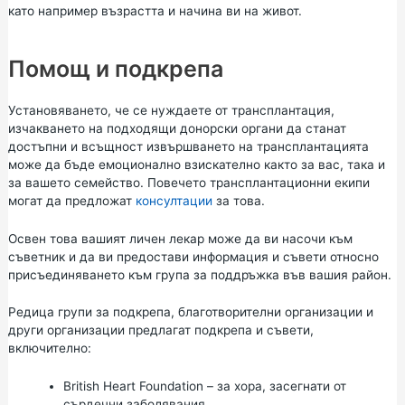
като например възрастта и начина ви на живот.
Помощ и подкрепа
Установяването, че се нуждаете от трансплантация,
изчакването на подходящи донорски органи да станат
достъпни и всъщност извършването на трансплантацията
може да бъде емоционално взискателно както за вас, така и
за вашето семейство. Повечето трансплантационни екипи
могат да предложат
консултации
за това.
Освен това вашият личен лекар може да ви насочи към
съветник и да ви предостави информация и съвети относно
присъединяването към група за поддръжка във вашия район.
Редица групи за подкрепа, благотворителни организации и
други организации предлагат подкрепа и съвети,
включително:
British Heart Foundation
– за хора, засегнати от
сърдечни заболявания