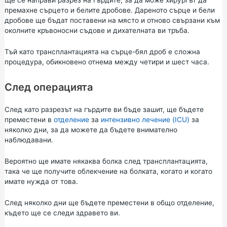
Ще се направи разрез на гърдите, за да може хирургът да
премахне сърцето и белите дробове. Дареното сърце и бели
дробове ще бъдат поставени на място и отново свързани към
околните кръвоносни съдове и дихателната ви тръба.
Тъй като трансплантацията на сърце-бял дроб е сложна
процедура, обикновено отнема между четири и шест часа.
След операцията
След като разрезът на гърдите ви бъде зашит, ще бъдете
преместени в
отделение
за
интензивно лечение (ICU)
за
няколко дни, за да можете да бъдете внимателно
наблюдавани.
Вероятно ще имате някаква болка след трансплантацията,
така че ще получите облекчение на болката, когато и когато
имате нужда от това.
След няколко дни ще бъдете преместени в общо отделение,
където ще се следи здравето ви.