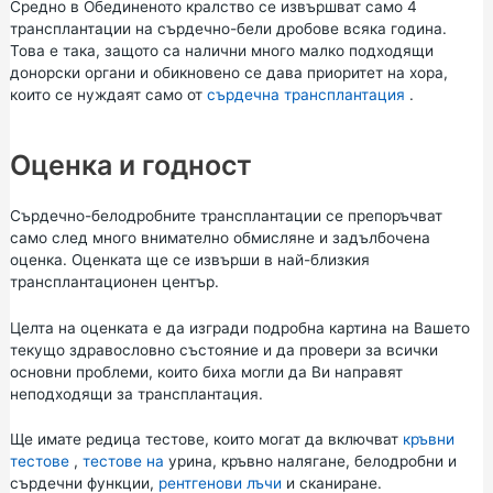
Средно в Обединеното кралство се извършват само 4
трансплантации на сърдечно-бели дробове всяка година.
Това е така, защото са налични много малко подходящи
донорски органи и обикновено се дава приоритет на хора,
които се нуждаят само от
сърдечна трансплантация
.
Оценка и годност
Сърдечно-белодробните трансплантации се препоръчват
само след много внимателно обмисляне и задълбочена
оценка. Оценката ще се извърши в най-близкия
трансплантационен център.
Целта на оценката е да изгради подробна картина на Вашето
текущо здравословно състояние и да провери за всички
основни проблеми, които биха могли да Ви направят
неподходящи за трансплантация.
Ще имате редица тестове, които могат да включват
кръвни
тестове
,
тестове на
урина, кръвно налягане, белодробни и
сърдечни функции,
рентгенови лъчи
и сканиране.