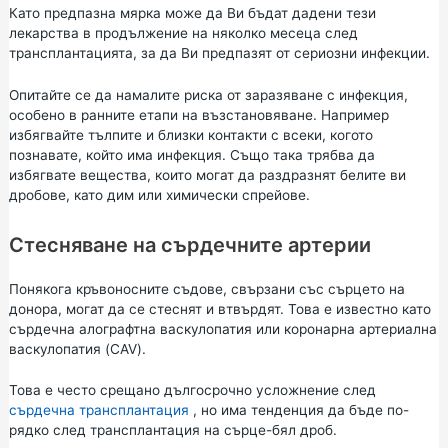
Като предпазна мярка може да Ви бъдат дадени тези
лекарства в продължение на няколко месеца след
трансплантацията, за да Ви предпазят от сериозни инфекции.
Опитайте се да намалите риска от заразяване с инфекция,
особено в ранните етапи на възстановяване. Например
избягвайте тълпите и близки контакти с всеки, когото
познавате, който има инфекция. Също така трябва да
избягвате вещества, които могат да раздразнят белите ви
дробове, като дим или химически спрейове.
Стесняване на сърдечните артерии
Понякога кръвоносните съдове, свързани със сърцето на
донора, могат да се стеснят и втвърдят. Това е известно като
сърдечна алографтна васкулопатия или коронарна артериална
васкулопатия (CAV).
Това е често срещано дългосрочно усложнение след
сърдечна трансплантация
, но има тенденция да бъде по-
рядко след трансплантация на сърце-бял дроб.