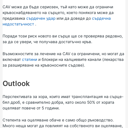
CAV може да бъде сериозен, тъй като може да ограничи
кръвоснабдяването на сърцето, което понякога може да
предизвика
сърдечен удар
или да доведе до
сърдечна
недостатъчност
.
Поради този риск новото ви сърце ще се проверява редовно,
за да се увери, че получава достатъчно кръв.
Възможностите за лечение на CAV са ограничени, но могат да
включват
статини
и блокери на калциевите канали (лекарства
за разширяване на кръвоносните съдове).
Outlook
Перспективата за хора, които имат трансплантация на сърце-
бял дроб, е сравнително добра, като около 50% от хората
оцеляват повече от 5 години.
Степента на оцеляване обаче е само общо ръководство.
Много неща могат да повлияят на собственото ви оцеляване,