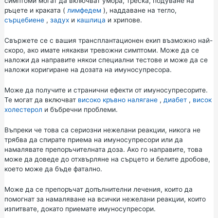
симптоми могат да включват умора, треска, подуване на
ръцете и краката (
лимфедем
), наддаване на тегло,
сърцебиене
,
задух
и
кашлица
и хрипове.
Свържете се с вашия трансплантационен екип възможно най-
скоро, ако имате някакви тревожни симптоми. Може да се
наложи да направите някои специални тестове и може да се
наложи коригиране на дозата на имуносупресора.
Може да получите и странични ефекти от имуносупресорите.
Те могат да включват
високо кръвно налягане
,
диабет
,
висок
холестерол
и бъбречни проблеми.
Въпреки че това са сериозни нежелани реакции, никога не
трябва да спирате приема на имуносупресори или да
намалявате препоръчителната доза. Ако го направите, това
може да доведе до отхвърляне на сърцето и белите дробове,
което може да бъде фатално.
Може да се препоръчат допълнителни лечения, които да
помогнат за намаляване на всички нежелани реакции, които
изпитвате, докато приемате имуносупресори.