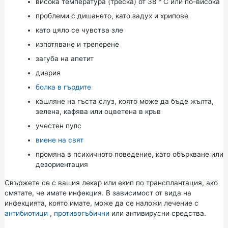
висока температура (треска) от 38 ° С или по-висока
проблеми с дишането, като задух и хрипове
като цяло се чувства зле
изпотяване и треперене
загуба на апетит
диария
болка в гърдите
кашляне на гъста слуз, която може да бъде жълта,
зелена, кафява или оцветена в кръв
учестен пулс
виене на свят
промяна в психичното поведение, като объркване или
дезориентация
Свържете се с вашия лекар или екип по трансплантация, ако
смятате, че имате инфекция. В зависимост от вида на
инфекцията, която имате, може да се наложи лечение с
антибиотици
,
противогъбични
или антивирусни средства.