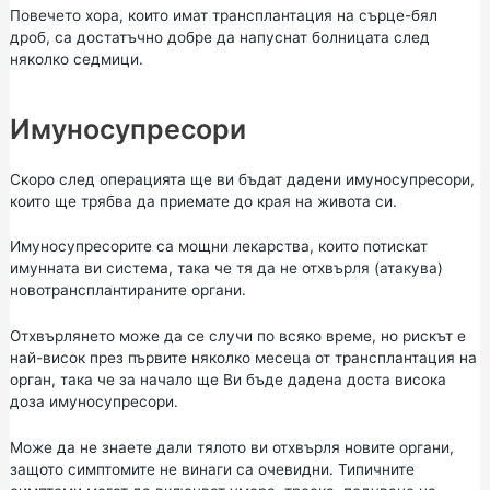
Повечето хора, които имат трансплантация на сърце-бял
дроб, са достатъчно добре да напуснат болницата след
няколко седмици.
Имуносупресори
Скоро след операцията ще ви бъдат дадени имуносупресори,
които ще трябва да приемате до края на живота си.
Имуносупресорите са мощни лекарства, които потискат
имунната ви система, така че тя да не отхвърля (атакува)
новотрансплантираните органи.
Отхвърлянето може да се случи по всяко време, но рискът е
най-висок през първите няколко месеца от трансплантация на
орган, така че за начало ще Ви бъде дадена доста висока
доза имуносупресори.
Може да не знаете дали тялото ви отхвърля новите органи,
защото симптомите не винаги са очевидни. Типичните