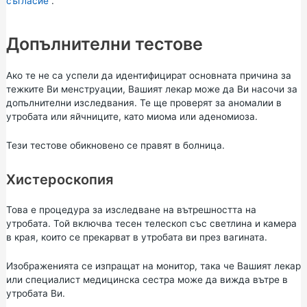
съгласие
.
Допълнителни тестове
Ако те не са успели да идентифицират основната причина за
тежките Ви менструации, Вашият лекар може да Ви насочи за
допълнителни изследвания. Те ще проверят за аномалии в
утробата или яйчниците, като миома или аденомиоза.
Тези тестове обикновено се правят в болница.
Хистероскопия
Това е процедура за изследване на вътрешността на
утробата. Той включва тесен телескоп със светлина и камера
в края, които се прекарват в утробата ви през вагината.
Изображенията се изпращат на монитор, така че Вашият лекар
или специалист медицинска сестра може да вижда вътре в
утробата Ви.