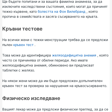
Ще бъдете попитани и за вашата фамилна анамнеза, за да
изключите наследствени състояния, които могат да причинят
тежко кървене, като
болестта на Фон Вилебранд
, която
протича в семействата и засяга съсирването на кръвта.
Кръвни тестове
На всички жени с тежки менструации трябва да се предложи
пълен
кръвен тест
.
Това може да идентифицира
желязодефицитна анемия
, която
често се причинява от обилни периоди. Ако имате
желязодефицитна анемия, обикновено ви предписват
таблетки с желязо.
На някои жени може да им бъде предложен допълнителен
кръвен тест за проверка за нарушения на кръвосъсирването.
Физическо изследване
Вашият лекар може да предложи физически преглед, за да се