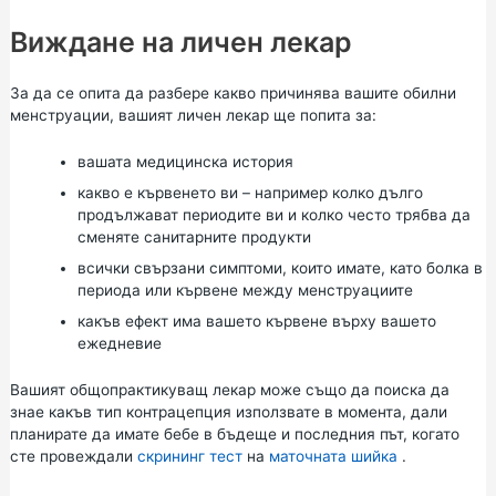
Виждане на личен лекар
За да се опита да разбере какво причинява вашите обилни
менструации, вашият личен лекар ще попита за:
вашата медицинска история
какво е кървенето ви – например колко дълго
продължават периодите ви и колко често трябва да
сменяте санитарните продукти
всички свързани симптоми, които имате, като болка в
периода или кървене между менструациите
какъв ефект има вашето кървене върху вашето
ежедневие
Вашият общопрактикуващ лекар може също да поиска да
знае какъв тип
контрацепция
използвате в момента, дали
планирате да имате бебе в бъдеще и последния път, когато
сте провеждали
скрининг тест
на
маточната шийка
.