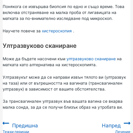
Понякога се извършва биопсия по едно и също време. Това
включва отстраняване на малка проба от лигавицата на
матката за по-внимателно изследване под микроскоп.
Научете повече за
хистероскопия
.
Ултразвуково сканиране
Може да бъдете насочени към
ултразвуково сканиране
на
матката като алтернатива на хистероскопията.
Ултразвукът може да се направи извън тялото ви (ултразвук
на таза) или от вътрешността на вагината (трансвагинален
ултразвук) в зависимост от вашите обстоятелства.
За трансвагинален ултразвук във вашата вагина се вкарва
малка сонда, за да се получи близък образ на утробата ви.
Предишна
Напред
:
Тежки периоди
Лечение
: