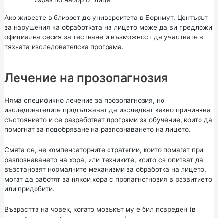
израз по набор от лица
Ако живеете в близост до университета в Борнмут,
Центърът
за нарушения на обработката на лицето
може да ви предложи
официална сесия за тестване и възможност да участвате в
тяхната изследователска програма.
Лечение на прозопагнозия
Няма специфично лечение за прозопагнозия, но
изследователите продължават да изследват какво причинява
състоянието и се разработват програми за обучение, които да
помогнат за подобряване на разпознаването на лицето.
Смята се, че компенсаторните стратегии, които помагат при
разпознаването на хора, или техниките, които се опитват да
възстановят нормалните механизми за обработка на лицето,
могат да работят за някои хора с пропагногнозия в развитието
или придобити.
Възрастта на човек, когато мозъкът му е бил повреден (в