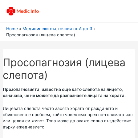
Home
Медицински състояния от А до Я
Просопагнозия (лицева слепота)
Просопагнозия (лицева
слепота)
Прозопагнозията, известна още като слепота на лицето,
означава, че не можете да разпознаете лицата на хората.
Лицевата слепота често засяга хората от раждането и
обикновено е проблем, който човек има през по-голямата част
или целия си живот. Това може да окаже силно въздействие
върху ежедневието.