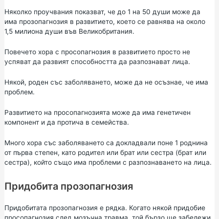
Няколко проучвания показват, че до 1 на 50 души може да
има прозопагнозия в развитието, което се равнява на около
1,5 милиона души във Великобритания.
Повечето хора с просопагнозия в развитието просто не
успяват да развият способността да разпознават лица.
Някой, роден със заболяването, може да не осъзнае, че има
проблем.
Развитието на просопагнозията може да има генетичен
компонент и да протича в семейства.
Много хора със заболяването са докладвали поне 1 роднина
от първа степен, като родител или брат или сестра (брат или
сестра), който също има проблеми с разпознаването на лица.
Придобита прозопагнозия
Придобитата прозопагнозия е рядка. Когато някой придобие
просопагнозия след мозъчна травма, той бързо ще забележи,