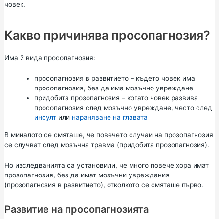
човек.
Какво причинява просопагнозия?
Има 2 вида просопагнозия:
просопагнозия в развитието – където човек има
просопагнозия, без да има мозъчно увреждане
придобита прозопагнозия – когато човек развива
просопагнозия след мозъчно увреждане, често след
инсулт
или
нараняване на главата
В миналото се смяташе, че повечето случаи на прозопагнозия
се случват след мозъчна травма (придобита прозопагнозия).
Но изследванията са установили, че много повече хора имат
прозопагнозия, без да имат мозъчни увреждания
(прозопагнозия в развитието), отколкото се смяташе първо.
Развитие на просопагнозията