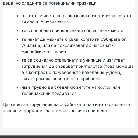
деца, но следните са потенциални признаци:
детето ви често не разпознава познати хора, когато
ги срещне неочаквано
те са особено прилепливи на обществени места
те чакат да махнете с ръка, когато ги събирате от
училище, или се приближават до непознати,
мислейки, че сте вие
те са социално отдръпнати в училище и изпитват
затруднения да създават приятелства (това може да
е в контраст с по-увереното поведение у дома,
когато разпознаването не е проблем)
им е трудно да следят сюжетите на филми или
телевизионни предавания
Центърът за нарушения на обработката на лицето разполага с
повече информация за
прозопагнозията при деца
.