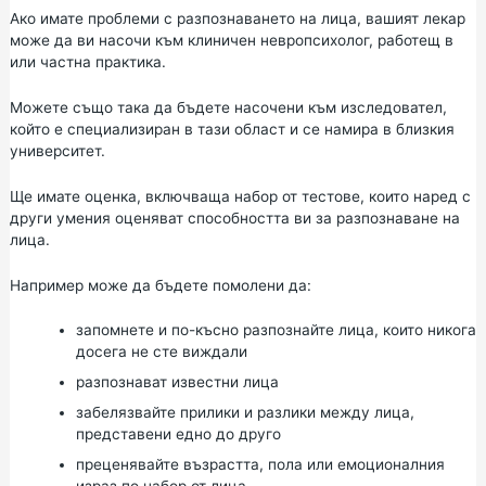
Ако имате проблеми с разпознаването на лица, вашият лекар
може да ви насочи към клиничен невропсихолог, работещ в
или частна практика.
Можете също така да бъдете насочени към изследовател,
който е специализиран в тази област и се намира в близкия
университет.
Ще имате оценка, включваща набор от тестове, които наред с
други умения оценяват способността ви за разпознаване на
лица.
Например може да бъдете помолени да:
запомнете и по-късно разпознайте лица, които никога
досега не сте виждали
разпознават известни лица
забелязвайте прилики и разлики между лица,
представени едно до друго
преценявайте възрастта, пола или емоционалния