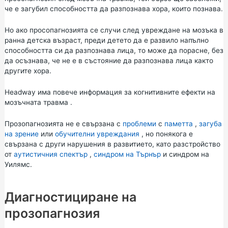
че е загубил способността да разпознава хора, които познава.
Но ако просопагнозията се случи след увреждане на мозъка в
ранна детска възраст, преди детето да е развило напълно
способността си да разпознава лица, то може да порасне, без
да осъзнава, че не е в състояние да разпознава лица както
другите хора.
Headway има повече информация за
когнитивните ефекти на
мозъчната травма
.
Прозопагнозията не е свързана с
проблеми
с
паметта
,
загуба
на зрение
или
обучителни увреждания
, но понякога е
свързана с други нарушения в развитието, като разстройство
от
аутистичния спектър
,
синдром на Търнър
и синдром на
Уилямс.
Диагностициране на
прозопагнозия