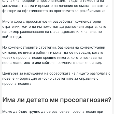
случай на придобита прозопагнозия), видът и тежестта на
мозъчната травма и времето на лечение се смятат за важни
фактори за ефективността на програмата за рехабилитация.
Много хора с просопагнозия разработват компенсаторни
стратегии, които да им помогнат да разпознаят хората, като
например разпознаване на гласа, дрехите или начина, по
който ходи.
Но компенсаторните стратегии, базирани на контекстуални
сигнали, не винаги работят и могат да се повредят, когато
човек с просопагнозия срещне някого, когото познава на
неочаквано място или който е променил външния си вид.
Центърът за нарушения на обработката на лицето разполага с
повече информация относно
стратегиите за справяне с
просопагнозията
.
Има ли детето ми просопагнозия?
Може да бъде трудно да се разпознае прозопагнозия при