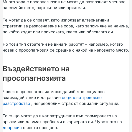
Много хора с просопагнозия не могат да разпознаят членове
на семейството, партньори или приятели.
Те могат да се справят, като използват алтернативни
стратегии за разпознаване на хора, като запомняне на начина,
по който ходят или прическата, гласа или облеклото си.
Но този тип стратегии не винаги работят – например, когато
човек с просопагнозия се срещне с някой на непознато място.
Въздействието на
просопагнозията
Човек с просопагнозия може да избегне социално
взаимодействие и да развие
социално тревожно
разстройство
, непреодолим страх от социални ситуации.
Те също могат да имат затруднения във формирането на
връзки или да имат проблеми с кариерата си. Чувството на
депресия
е често срещано.