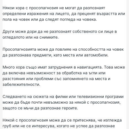
Някои хора с просопагнозия не могат да разпознаят
определени изражения на лицето, да преценят възрастта или
пола на човек или да следят погледа на човека.
Други може дори да не разпознаят собственото си лице в
огледалото или на снимките.
Просопагнозията може да повлияе на способността на човек
да разпознава предмети, като места или автомобили.
Много хора също имат затруднения в навигацията. Това може
да включва невъзможност за обработка на ъгли или
разстояния или проблеми със запомнянето на места и
забележителности.
Следването на сюжета на филми или телевизионни програми
може да бъде почти невъзможно за някой с просопагнозия,
защото се мъчи да разпознае героите.
Някой с просопагнозия може да се притеснява, че изглежда
груб или не се интересува, когато не успее да разпознае