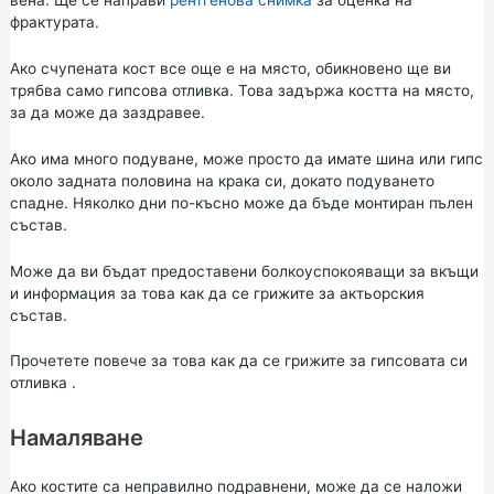
фрактурата.
Ако счупената кост все още е на място, обикновено ще ви
трябва само гипсова отливка. Това задържа костта на място,
за да може да заздравее.
Ако има много подуване, може просто да имате шина или гипс
около задната половина на крака си, докато подуването
спадне. Няколко дни по-късно може да бъде монтиран пълен
състав.
Може да ви бъдат предоставени болкоуспокояващи за вкъщи
и информация за това как да се грижите за актьорския
състав.
Прочетете повече за
това как да се грижите за гипсовата си
отливка
.
Намаляване
Ако костите са неправилно подравнени, може да се наложи