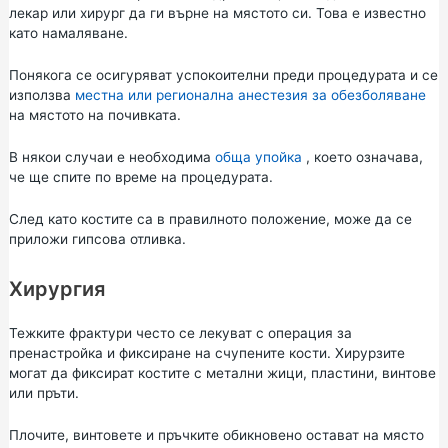
лекар или хирург да ги върне на мястото си. Това е известно
като намаляване.
Понякога се осигуряват успокоителни преди процедурата и се
използва
местна или регионална анестезия за обезболяване
на мястото на почивката.
В някои случаи е необходима
обща упойка
, което означава,
че ще спите по време на процедурата.
След като костите са в правилното положение, може да се
приложи гипсова отливка.
Хирургия
Тежките фрактури често се лекуват с операция за
пренастройка и фиксиране на счупените кости. Хирурзите
могат да фиксират костите с метални жици, пластини, винтове
или пръти.
Плочите, винтовете и пръчките обикновено остават на място