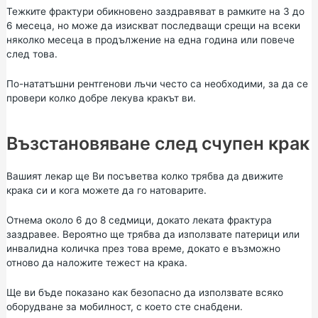
Тежките фрактури обикновено заздравяват в рамките на 3 до
6 месеца, но може да изискват последващи срещи на всеки
няколко месеца в продължение на една година или повече
след това.
По-нататъшни рентгенови лъчи често са необходими, за да се
провери колко добре лекува кракът ви.
Възстановяване след счупен крак
Вашият лекар ще Ви посъветва колко трябва да движите
крака си и кога можете да го натоварите.
Отнема около 6 до 8 седмици, докато леката фрактура
заздравее. Вероятно ще трябва да използвате патерици или
инвалидна количка през това време, докато е възможно
отново да наложите тежест на крака.
Ще ви бъде показано как безопасно да използвате всяко
оборудване за мобилност, с което сте снабдени.