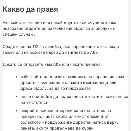
Какво да правя
Ако смятате, че вие или някой друг сте си счупили крака,
незабавно отидете до
най-близкия отдел за злополуки и
спешни случаи
.
Обадете се на 112 за линейка, ако нараняването изглежда
тежко или не можете бързо да стигнете до A&E.
Докато се отправяте към A&E или чакате линейка:
избягвайте да движите максимално наранения крак –
дръжте го изправен и сложете възглавница или
дреха отдолу, за да го поддържате
не се опитвайте да подравнявате костите, които не са
на мястото си
покрийте всички отворени рани със стерилна
превръзка, чиста кърпа или чист елемент от
облеклото – поддържайте директен натиск върху
раната, ако тя продължава да кърви