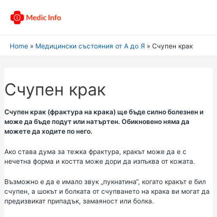
Home
Медицински състояния от А до Я
Счупен крак
Счупен крак
Счупен крак (фрактура на крака) ще бъде силно болезнен и
може да бъде подут или натъртен. Обикновено няма да
можете да ходите по него.
Ако става дума за тежка фрактура, кракът може да е с
нечетна форма и костта може дори да изпъква от кожата.
Възможно е да е имало звук „пукнатина“, когато кракът е бил
счупен, а шокът и болката от счупването на крака ви могат да
предизвикат припадък, замаяност или болка.