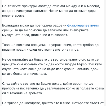
По-тежките фрактури могат да отнемат между 3 и 6 месеца,
за да се излекуват напълно. Някои могат да отнемат дори
повече време.
Болницата може да препоръча редовни
физиотерапевтични
срещи, за да ви помогне да запазите или възвърнете
мускулната сила, движение и гъвкавост.
Това ще включва специфични упражнения, които трябва да
правите преди и след отстраняването на гипса.
Не се опитвайте да бързате с възстановяването си, като се
връщате към нормалните си дейности твърде бързо, тъй като
счупената кост може да не бъде излекувана напълно, дори
когато болката е изчезнала.
Следвайте съветите на Вашия лекар, който вероятно ще
препоръча постепенно да увеличавате колко използвате крака
си с течение на времето.
Не трябва да шофирате, докато сте в гипс. Потърсете съвет от