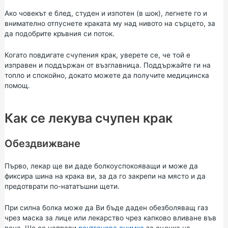
Ако човекът е блед, студен и изпотен (в шок), легнете го и
внимателно отпуснете краката му над нивото на сърцето, за
да подобрите кръвния си поток.
Когато повдигате счупения крак, уверете се, че той е
изправен и поддържан от възглавница. Поддържайте ги на
топло и спокойно, докато можете да получите медицинска
помощ.
Как се лекува счупен крак
Обездвижване
Първо, лекар ще ви даде болкоуспокояващи и може да
фиксира шина на крака ви, за да го закрепи на място и да
предотврати по-нататъшни щети.
При силна болка може да Ви бъде даден обезболяващ газ
чрез маска за лице или лекарство чрез капково вливане във
вена. Ще се направи
рентгенова снимка
за оценка на