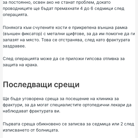
за постоянно, освен ако не станат проблем, докато
проводниците ще бъдат премахнати 4 до 6 седмици след
операцията.
Понякога към счупените кости е прикрепена външна рамка
(външен фиксатор) с метални щифтове, за да им помогне да ги
запазят на място. Това се отстранява, след като фрактурата
заздравее.
След операцията може да се приложи гипсова отливка за
защита на крака.
Последващи срещи
Ще бъде уговорена среща за посещение на клиника за
фрактури, за да могат специалистите ортопедични лекари да
наблюдават фрактурата ви.
Първата среща обикновено се записва за седмица или 2 след
изписването от болницата.