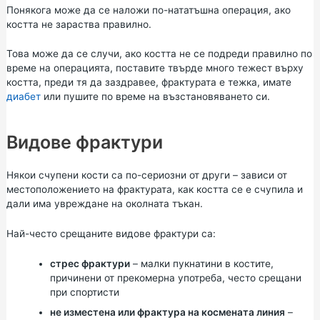
Понякога може да се наложи по-нататъшна операция, ако
костта не зараства правилно.
Това може да се случи, ако костта не се подреди правилно по
време на операцията, поставите твърде много тежест върху
костта, преди тя да заздравее, фрактурата е тежка, имате
диабет
или пушите по време на възстановяването си.
Видове фрактури
Някои счупени кости са по-сериозни от други – зависи от
местоположението на фрактурата, как костта се е счупила и
дали има увреждане на околната тъкан.
Най-често срещаните видове фрактури са:
стрес фрактури
– малки пукнатини в костите,
причинени от прекомерна употреба, често срещани
при спортисти
не изместена или фрактура на космената линия
–