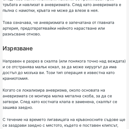
тръбата и навлизат в аневризмата. След като аневризмата е
пълна с намотки, кръвта не може да влезе в нея.
Това означава, че аневризмата е запечатана от главната
артерия, предотвратявайки нейното нарастване или
разкъсване отново.
Изрязване
Направен е разрез в скалпа (или понякога точно над веждата)
и се отстранява малък кокал, за да може хирургът да има
достъп до мозъка ви. Този тип операция е известна като
краниотомия.
Когато се локализира аневризма, около основата на
аневризмата се монтира малка метална скоба, за да се
затвори. След като костната клапа е заменена, скалпът се
зашива заедно.
С течение на времето лигавицата на кръвоносните съдове ще
се заздрави заедно с мястото, където е поставен клипсът,