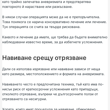
като трайно запечатва аневризмата и предотвратява
повторното й нарастване или разкъсване.
В някои случаи операцията може да не е препоръчителна.
Това понякога се нарича консервативно лечение или лечение.
Тук операцията се счита за твърде рискована.
Каквото и лечение да имате, ще трябва да бъдете внимателно
наблюдавани известно време, за да избегнете усложнения.
Навиване срещу отрязване
Дали се използва изрязване или навиване зависи от неща
като размера, местоположението и формата на аневризмата.
Навиването често е предпочитана техника, тъй като има по-
нисък риск от краткосрочни усложнения като припадъци,
отколкото отрязване, въпреки че дългосрочните ползи от
отрязването са несигурни.
Хората, които имат процедура за навиване, обикновено