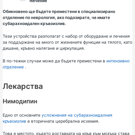
Nечение
Обикновено ще бъдете преместени в специализирано
отделение по неврология, ако подозирате, че имате
субарахноидален кръвоизлив.
Тези устройства разполагат с набор от оборудване и лечения
за поддържане на много от жизнените функции на тялото, като
дишане, кръвно налягане и циркулация.
В по-тежки случаи може да бъдете преместени в
интензивно
отделение
.
Лекарства
Нимодипин
Едно от основните
усложнения на субарахноидалния
кръвоизлив
е вторичната церебрална исхемия.
Това е мястото, където доставката на кръв към мозъка става