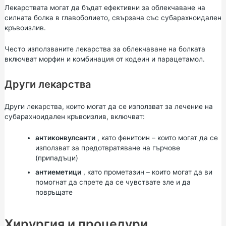
Лекарствата могат да бъдат ефективни за облекчаване на
силната болка в главоболието, свързана със субарахноидален
кръвоизлив.
Често използваните лекарства за облекчаване на болката
включват морфин и комбинация от кодеин и парацетамол.
Други лекарства
Други лекарства, които могат да се използват за лечение на
субарахноидален кръвоизлив, включват:
антиконвулсанти
, като фенитоин – които могат да се
използват за предотвратяване на гърчове
(припадъци)
антиеметици
, като
прометазин
– които могат да ви
помогнат да спрете да се чувствате зле и да
повръщате
Хирургия и процедури