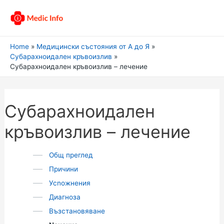
Home
Медицински състояния от А до Я
Субарахноидален кръвоизлив
Субарахноидален кръвоизлив – лечение
Субарахноидален
кръвоизлив – лечение
Общ преглед
Причини
Усnожнения
Диагноза
Възстановяване