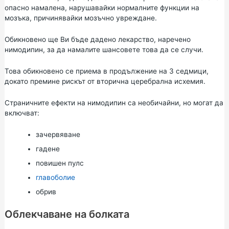
опасно намалена, нарушавайки нормалните функции на
мозъка, причинявайки мозъчно увреждане.
Обикновено ще Ви бъде дадено лекарство, наречено
нимодипин, за да намалите шансовете това да се случи.
Това обикновено се приема в продължение на 3 седмици,
докато премине рискът от вторична церебрална исхемия.
Страничните ефекти на нимодипин са необичайни, но могат да
включват:
зачервяване
гадене
повишен пулс
главоболие
обрив
Облекчаване на болката