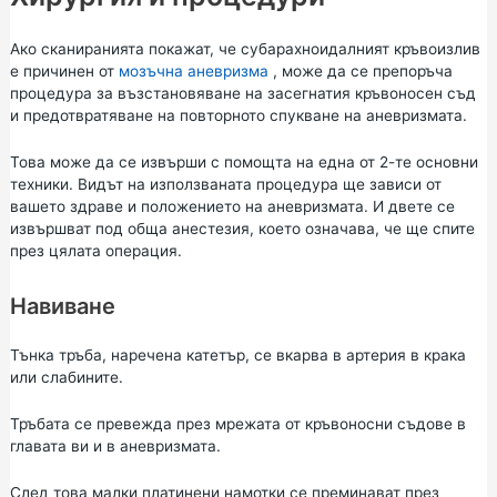
Ако сканиранията покажат, че субарахноидалният кръвоизлив
е причинен от
мозъчна аневризма
, може да се препоръча
процедура за възстановяване на засегнатия кръвоносен съд
и предотвратяване на повторното спукване на аневризмата.
Това може да се извърши с помощта на една от 2-те основни
техники. Видът на използваната процедура ще зависи от
вашето здраве и положението на аневризмата. И двете се
извършват под обща анестезия, което означава, че ще спите
през цялата операция.
Навиване
Тънка тръба, наречена катетър, се вкарва в артерия в крака
или слабините.
Тръбата се превежда през мрежата от кръвоносни съдове в
главата ви и в аневризмата.
След това малки платинени намотки се преминават през