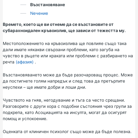
Възстановяване
Nечение
Времето, което ще ви отнеме да се възстановите от
субарахноидален кръвоизлив, ще зависи от тежестта му.
Местоположението на кръвоизлива ще повлияе също така
дали имате някакви свързани проблеми, като загуба на
чувство в ръцете или краката или проблеми с разбирането на
речта
(афазия)
.
Възстановяването може да бъде разочароващ процес. Може
да постигнете голям напредък и след това да претърпите
неуспехи – ще имате добри и лоши дни.
Чувството на гняв, негодувание и тъга са често срещани.
Разговорите с други хора с подобни състояния чрез групи за
подкрепа, като
Асоциацията
на
инсулта,
могат да осигурят
помощ и успокоение.
Оценката от клиничен психолог също може да бъде полезна.