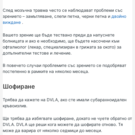
След мозъчна травма често се наблюдават проблеми със
зрението – замъгляване, слепи петна, черни петна и
двойно
виждане
.
Вашето зрение ще бъде тествано преди да напуснете
болницата и ако е необходимо, ще бъдете насочени към
офталмолог (лекар, специализиран в грижата за окото) за
допълнителни тестове и лечение.
В повечето случаи проблемите със зрението се подобряват
постепенно в рамките на няколко месеца.
Шофиране
Трябва да кажете на DVLA, ако сте имали субарахноидален
кръвоизлив.
Ще трябва да избягвате шофиране, докато не чуете обратно от
DVLA. DVLA ще реши кога можете да шофирате отново. Тя
може да варира от няколко седмици до месеци.