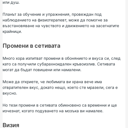
или душ.
Планът за обучение и упражнения, провеждан под
наблюдението на физиотерапевт, може да помогне за
възстановяване на чувството и движението на засегнатите
крайници.
Промени в сетивата
Много хора изпитват промени в обонянието и вкуса си, след
като са получили субарахноидален кръвоизлив. Сетивата
могат да бъдат повишени или намалени.
Може да откриете, че любимата ви храна вече има
отвратителен вкус, докато нещо, което сте мразели, сега е
вкусно.
Но тези промени в сетивата обикновено са временни и ще
изчезнат, когато подуването на мозъка ви намалее.
Визия