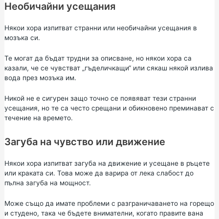
Необичайни усещания
Някои хора изпитват странни или необичайни усещания в
мозъка си.
Те могат да бъдат трудни за описване, но някои хора са
казали, че се чувстват „гъделичкащи“ или сякаш някой излива
вода през мозъка им.
Никой не е сигурен защо точно се появяват тези странни
усещания, но те са често срещани и обикновено преминават с
течение на времето.
Загуба на чувство или движение
Някои хора изпитват загуба на движение и усещане в ръцете
или краката си. Това може да варира от лека слабост до
пълна загуба на мощност.
Може също да имате проблеми с разграничаването на горещо
и студено, така че бъдете внимателни, когато правите вана