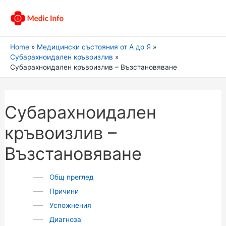
Home
Медицински състояния от А до Я
Субарахноидален кръвоизлив
Субарахноидален кръвоизлив – Възстановяване
Субарахноидален
кръвоизлив –
Възстановяване
Общ преглед
Причини
Усnожнения
Диагноза