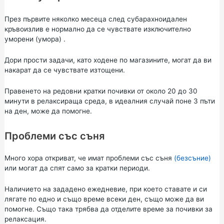
През първите няколко месеца след субарахноидален
кръвоизлив е нормално да се чувствате изключително
уморени
(умора)
.
Дори прости задачи, като ходене по магазините, могат да ви
накарат да се чувствате изтощени.
Правенето на редовни кратки почивки от около 20 до 30
минути в релаксираща среда, в идеалния случай поне 3 пъти
на ден, може да помогне.
Проблеми със съня
Много хора откриват, че имат проблеми със съня
(безсъние)
или могат да спят само за кратки периоди.
Наличието на зададено ежедневие, при което ставате и си
лягате по едно и също време всеки ден, също може да ви
помогне. Също така трябва да отделите време за почивки за
релаксация.