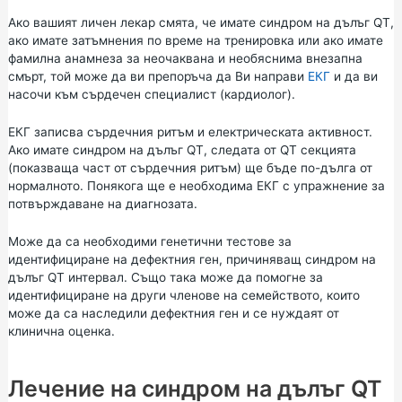
Ако вашият личен лекар смята, че имате синдром на дълъг QT,
ако имате затъмнения по време на тренировка или ако имате
фамилна анамнеза за неочаквана и необяснима внезапна
смърт, той може да ви препоръча да Ви направи
ЕКГ
и да ви
насочи към сърдечен специалист (кардиолог).
ЕКГ записва сърдечния ритъм и електрическата активност.
Ако имате синдром на дълъг QT, следата от QT секцията
(показваща част от сърдечния ритъм) ще бъде по-дълга от
нормалното. Понякога ще е необходима ЕКГ с упражнение за
потвърждаване на диагнозата.
Може да са необходими
генетични тестове
за
идентифициране на дефектния ген, причиняващ синдром на
дълъг QT интервал. Също така може да помогне за
идентифициране на други членове на семейството, които
може да са наследили дефектния ген и се нуждаят от
клинична оценка.
Лечение на синдром на дълъг QT