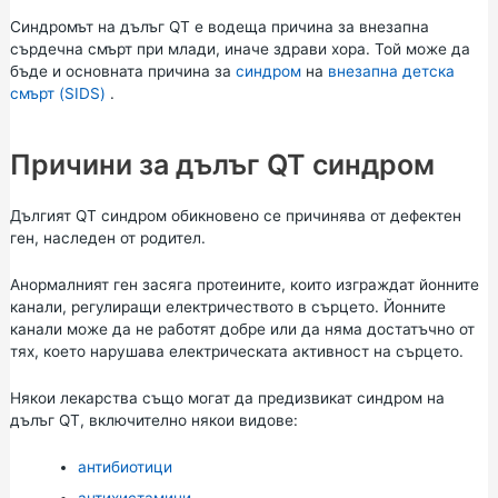
Синдромът на дълъг QT е водеща причина за внезапна
сърдечна смърт при млади, иначе здрави хора. Той може да
бъде и основната причина за
синдром
на
внезапна детска
смърт (SIDS)
.
Причини за дълъг QT синдром
Дългият QT синдром обикновено се причинява от дефектен
ген, наследен от родител.
Анормалният ген засяга протеините, които изграждат йонните
канали, регулиращи електричеството в сърцето. Йонните
канали може да не работят добре или да няма достатъчно от
тях, което нарушава електрическата активност на сърцето.
Някои лекарства също могат да предизвикат синдром на
дълъг QT, включително някои видове:
антибиотици
антихистамини