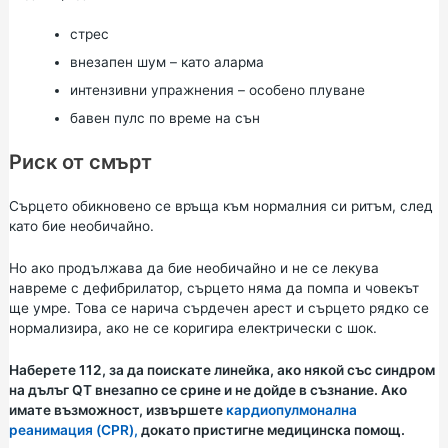
стрес
внезапен шум – като аларма
интензивни упражнения – особено плуване
бавен пулс по време на сън
Риск от смърт
Сърцето обикновено се връща към нормалния си ритъм, след
като бие необичайно.
Но ако продължава да бие необичайно и не се лекува
навреме с дефибрилатор, сърцето няма да помпа и човекът
ще умре. Това се нарича сърдечен арест и сърцето рядко се
нормализира, ако не се коригира електрически с шок.
Наберете 112, за да поискате линейка, ако някой със синдром
на дълъг QT внезапно се срине и не дойде в съзнание. Ако
имате възможност, извършете
кардиопулмонална
реанимация (CPR),
докато пристигне медицинска помощ.