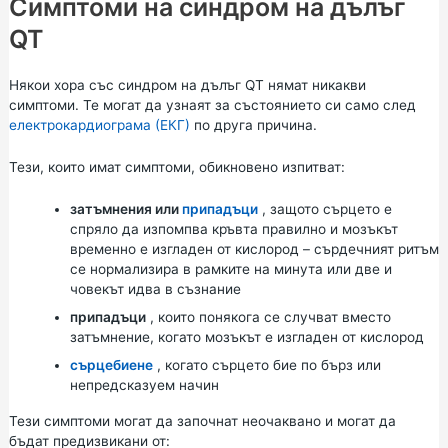
Симптоми на синдром на дълъг
QT
Някои хора със синдром на дълъг QT нямат никакви
симптоми. Те могат да узнаят за състоянието си само след
електрокардиограма (ЕКГ)
по друга причина.
Тези, които имат симптоми, обикновено изпитват:
затъмнения или
припадъци
, защото сърцето е
спряло да изпомпва кръвта правилно и мозъкът
временно е изгладен от кислород – сърдечният ритъм
се нормализира в рамките на минута или две и
човекът идва в съзнание
припадъци
, които понякога се случват вместо
затъмнение, когато мозъкът е изгладен от кислород
сърцебиене
, когато сърцето бие по бърз или
непредсказуем начин
Тези симптоми могат да започнат неочаквано и могат да
бъдат предизвикани от: