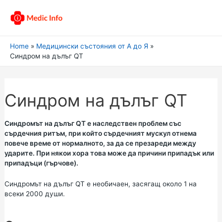
Home
Медицински състояния от А до Я
Синдром на дълъг QT
Синдром на дълъг QT
Синдромът на дълъг QT е наследствен проблем със
сърдечния ритъм, при който сърдечният мускул отнема
повече време от нормалното, за да се презареди между
ударите. При някои хора това може да причини припадък или
припадъци (гърчове).
Синдромът на дълъг QT е необичаен, засягащ около 1 на
всеки 2000 души.