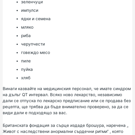
зеленчуци
импулси
ядки и семена
мляко
риба
черупчести
говеждо месо
пиле
пуйка
хляб
Винаги казвайте на медицинския персонал, че имате синдром
на дълъг QT интервал. Всяко ново лекарство, независимо
дали се отпуска по лекарско предписание или се продава без
рецепта, ще трябва да бъде внимателно проверено, за да се
види дали е подходящо за вас.
Британската фондация за сърце издаде брошура, наречена „
Живот с наследствени анормални сърдечни ритми“
, която