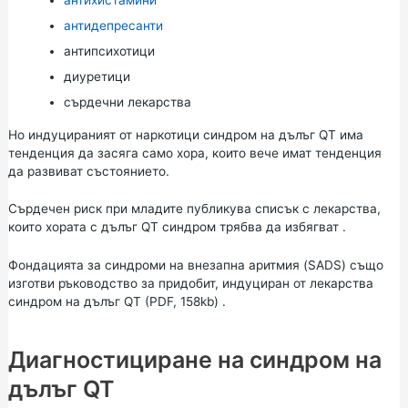
антидепресанти
антипсихотици
диуретици
сърдечни лекарства
Но индуцираният от наркотици синдром на дълъг QT има
тенденция да засяга само хора, които вече имат тенденция
да развиват състоянието.
Сърдечен риск при младите публикува списък с
лекарства,
които хората с дълъг QT синдром трябва да избягват
.
Фондацията за синдроми на внезапна аритмия (SADS) също
изготви ръководство за
придобит, индуциран от лекарства
синдром на дълъг QT (PDF, 158kb)
.
Диагностициране на синдром на
дълъг QT