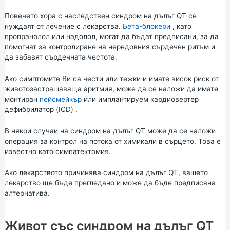
Повечето хора с наследствен синдром на дълъг QT се
нуждаят от лечение с лекарства.
Бета-блокери
, като
пропранолол или надолол, могат да бъдат предписани, за да
помогнат за контролиране на нередовния сърдечен ритъм и
да забавят сърдечната честота.
Ако симптомите Ви са чести или тежки и имате висок риск от
животозастрашаваща аритмия, може да се наложи да имате
монтиран
пейсмейкър
или
имплантируем кардиовертер
дефибрилатор (ICD)
.
В някои случаи на синдром на дълъг QT може да се наложи
операция за контрол на потока от химикали в сърцето. Това е
известно като симпатектомия.
Ако лекарството причинява синдром на дълъг QT, вашето
лекарство ще бъде прегледано и може да бъде предписана
алтернатива.
Живот със синдром на дълъг QT