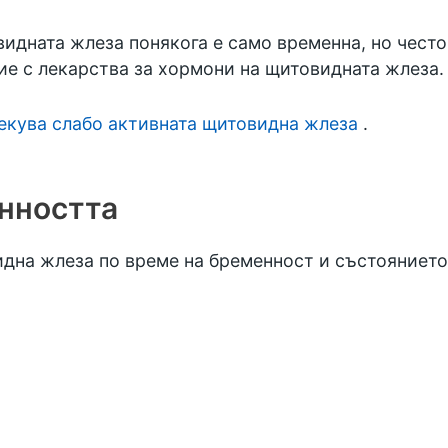
дната жлеза понякога е само временна, но често 
е с лекарства за хормони на щитовидната жлеза.
лекува слабо активната щитовидна жлеза
.
нността
дна жлеза по време на бременност и състоянието 