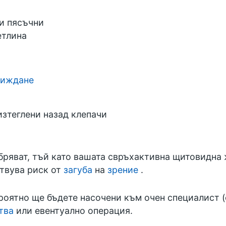
 и пясъчни
етлина
виждане
изтеглени назад клепачи
бряват, тъй като вашата свръхактивна щитовидна ж
ствува риск от
загуба
на
зрение
.
роятно ще бъдете насочени към очен специалист (
тва
или евентуално операция.