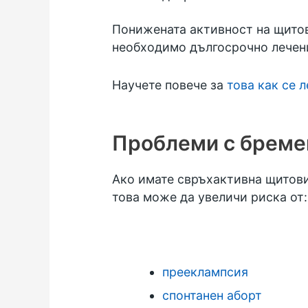
Понижената активност на щитови
необходимо дългосрочно лечени
Научете повече за
това как се 
Проблеми с бреме
Ако имате свръхактивна щитови
това може да увеличи риска от:
прееклампсия
спонтанен аборт