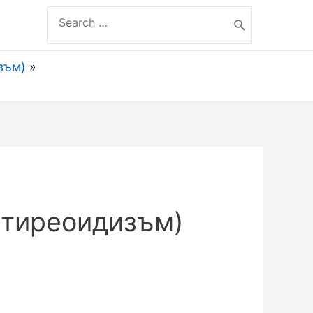
Search
for:
зъм)
ртиреоидизъм)