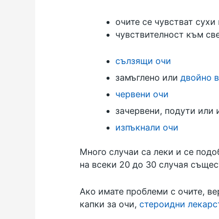
очите се чувстват сухи
чувствителност към св
сълзящи очи
замъглено или
двойно 
червени очи
зачервени, подути или 
изпъкнали очи
Много случаи са леки и се подо
на всеки 20 до 30 случая съще
Ако имате проблеми с очите, ве
капки за очи,
стероидни лекарс