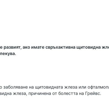
е развият, ако имате свръхактивна щитовидна жл
лекува.
о заболяване на щитовидната жлеза или офталмопа
идна жлеза, причинена от болестта на Грейвс.