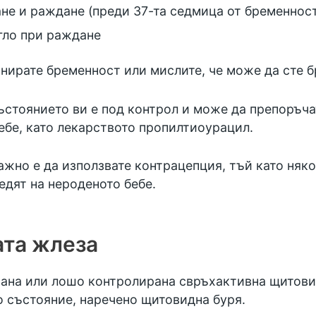
не и раждане
(преди 37-та седмица от бременнос
гло при раждане
анирате бременност или мислите, че може да сте б
състоянието ви е под контрол и може да препоръч
ебе, като лекарството пропилтиоурацил.
важно е да използвате
контрацепция,
тъй като няко
едят на нероденото бебе.
ата жлеза
рана или лошо контролирана свръхактивна щитови
 състояние, наречено щитовидна буря.