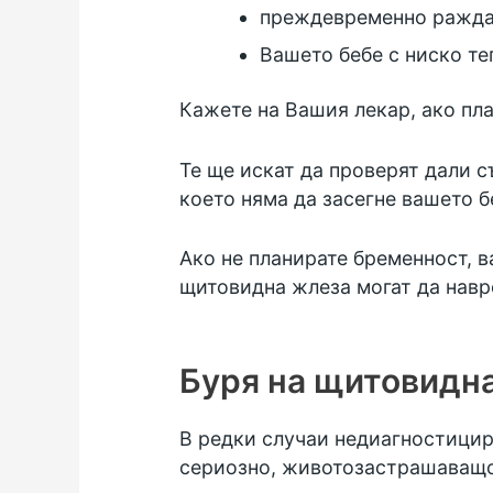
преждевременно ражда
Вашето бебе с ниско те
Кажете на Вашия лекар, ако пл
Те ще искат да проверят дали 
което няма да засегне вашето б
Ако не планирате бременност, 
щитовидна жлеза могат да навр
Буря на щитовидн
В редки случаи недиагностици
сериозно, животозастрашаващо