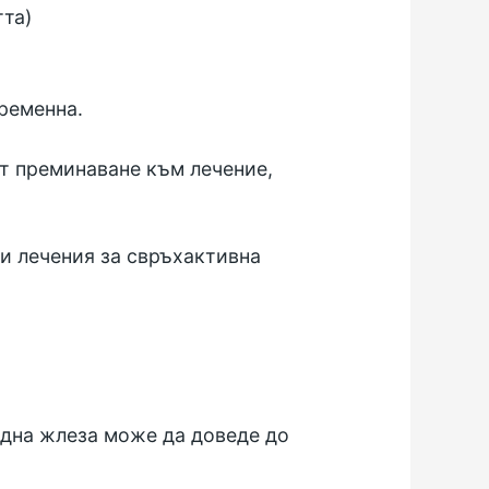
тта)
ременна.
ат преминаване към лечение,
и лечения за свръхактивна
дна жлеза може да доведе до