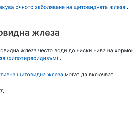
лекува очното заболяване на щитовидната жлеза
.
овидна жлеза
овидна жлеза често води до ниски нива на хормон
за (хипотиреоидизъм)
.
ктивна щитовидна жлеза
могат да включват:
уд