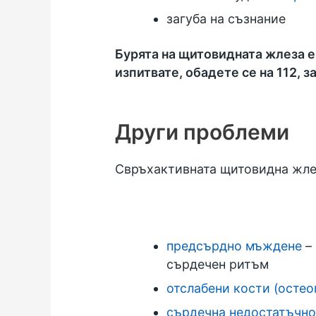
загуба на съзнание
Бурята на щитовидната жлеза е
изпитвате, обадете се на 112, з
Други проблеми
Свръхактивната щитовидна жлез
предсърдно мъждене
– 
сърдечен ритъм
отслабени кости (остео
сърдечна недостатъчно