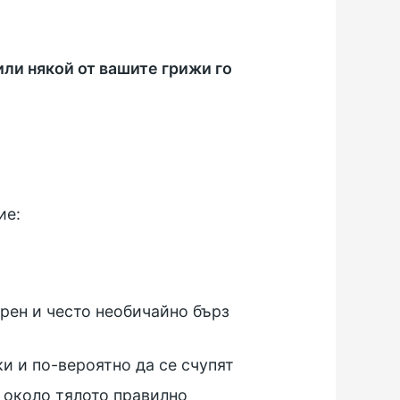
ли някой от вашите грижи го
ие:
рен и често необичайно бърз
ки и по-вероятно да се счупят
а около тялото правилно