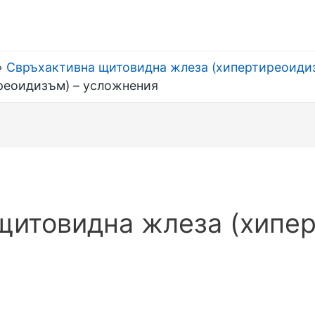
Свръхактивна щитовидна жлеза (хипертиреоиди
реоидизъм) – усложнения
щитовидна жлеза (хипе