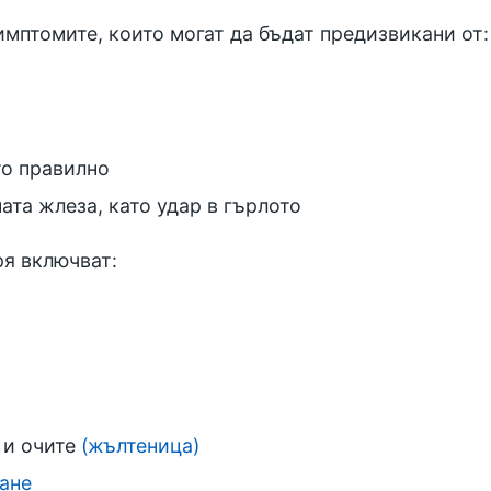
имптомите, които могат да бъдат предизвикани от:
то правилно
та жлеза, като удар в гърлото
я включват:
 и очите
(жълтеница)
ане