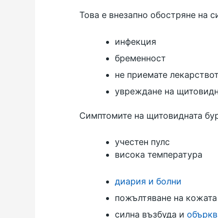
Това е внезапно обостряне на с
инфекция
бременност
не приемате лекарство
увреждане на щитовидна
Симптомите на щитовидната бур
учестен пулс
висока температура
диария и болни
пожълтяване на кожата
силна възбуда и
объркв