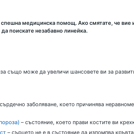
 спешна медицинска помощ. Ако смятате, че вие и
а да поискате незабавно линейка.
а също може да увеличи шансовете ви за развит
сърдечно заболяване, което причинява неравноме
пороза)
– състояние, което прави костите ви крех
ст
– сърцето не е в състояние да изпомпва кръвт