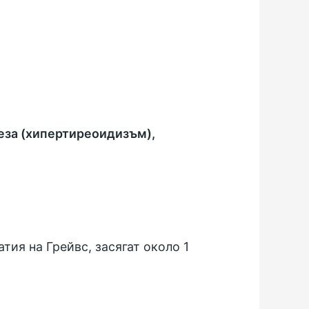
еза (хипертиреоидизъм),
тия на Грейвс, засягат около 1