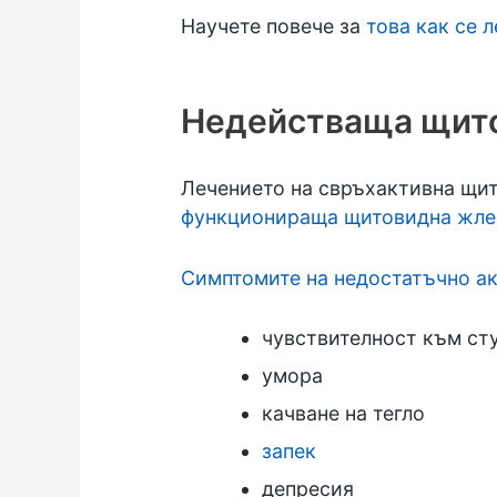
Научете повече за
това как се 
Недействаща щит
Лечението на свръхактивна щит
функционираща щитовидна жле
Симптомите на недостатъчно а
чувствителност към ст
умора
качване на тегло
запек
депресия