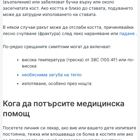
(възпаление) или забелязват бучка върху или около
засегнатата кост. Ако костта е близо до ставата, подуването
може да затрудни използването на ставата.
В някои случаи ракът може да отслаби костта, причинявайки
лесно счупване (фрактура) след леко нараняване или
падане
.
По-рядко срещаните симптоми могат да включват:
висока температура (треска) от 38C (100.4F) или по-
висока
необяснима загуба на тегло
изпотяване, особено през нощта
Кога да потърсите медицинска
помощ
Посетете личния си лекар, ако вие или вашето дете изпитвате
постоянна, тежка или влошаваща се болка в костите или ако