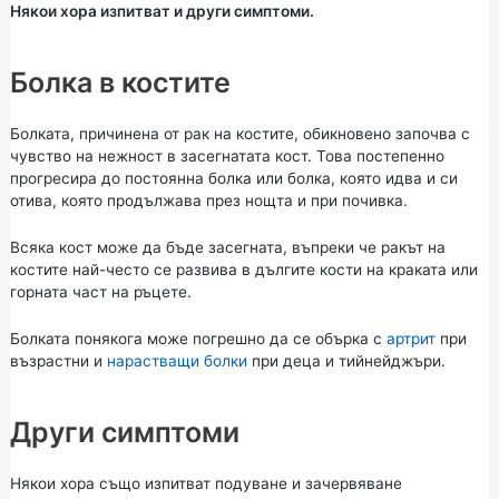
Някои хора изпитват и други симптоми.
Болка в костите
Болката, причинена от рак на костите, обикновено започва с
чувство на нежност в засегнатата кост. Това постепенно
прогресира до постоянна болка или болка, която идва и си
отива, която продължава през нощта и при почивка.
Всяка кост може да бъде засегната, въпреки че ракът на
костите най-често се развива в дългите кости на краката или
горната част на ръцете.
Болката понякога може погрешно да се обърка с
артрит
при
възрастни и
нарастващи болки
при деца и тийнейджъри.
Други симптоми
Някои хора също изпитват подуване и зачервяване