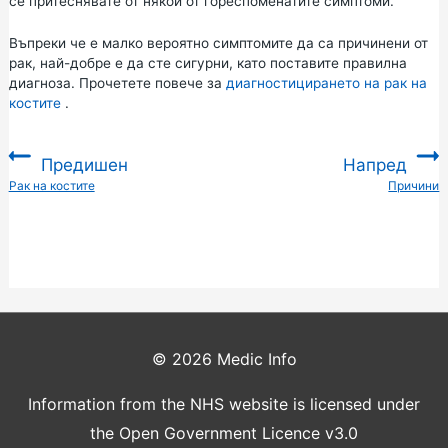
се притеснявате от някой от гореспоменатите симптоми.
Въпреки че е малко вероятно симптомите да са причинени от
рак, най-добре е да сте сигурни, като поставите правилна
диагноза. Прочетете повече за
диагностицирането на рак на
костите
.
Предишен
Напред
:
Рак на костите
Причини
:
© 2026
Medic Info
Information from the NHS website is licensed under
the Open Government Licence v3.0