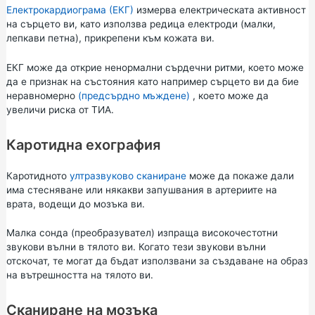
Електрокардиограма (ЕКГ)
измерва електрическата активност
на сърцето ви, като използва редица електроди (малки,
лепкави петна), прикрепени към кожата ви.
ЕКГ може да открие ненормални сърдечни ритми, което може
да е признак на състояния като например сърцето ви да бие
неравномерно
(предсърдно мъждене)
, което може да
увеличи риска от ТИА.
Каротидна ехография
Каротидното
ултразвуково сканиране
може да покаже дали
има стесняване или някакви запушвания в артериите на
врата, водещи до мозъка ви.
Малка сонда (преобразувател) изпраща високочестотни
звукови вълни в тялото ви. Когато тези звукови вълни
отскочат, те могат да бъдат използвани за създаване на образ
на вътрешността на тялото ви.
Сканиране на мозъка