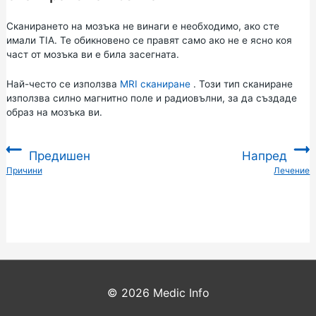
Сканирането на мозъка не винаги е необходимо, ако сте
имали TIA. Те обикновено се правят само ако не е ясно коя
част от мозъка ви е била засегната.
Най-често се използва
MRI сканиране
. Този тип сканиране
използва силно магнитно поле и радиовълни, за да създаде
образ на мозъка ви.
Предишен
Напред
:
Причини
Лечение
:
© 2026
Medic Info