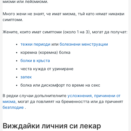
миоми или лейомиоми.
Много жени не знаят, че имат миома, тъй като нямат никакви
симптоми.
Жените, които имат симптоми (около 1 на 3), могат да получат:
тежки периоди
или
болезнени менструации
коремна (коремна) болка
болки в кръста
честа нужда от уриниране
запек
болка или дискомфорт по време на секс
В редки случаи допълнителните
усложнения, причинени от
миома,
могат да повлияят на бременността или да причинят
безплодие
.
Виждайки личния си лекар