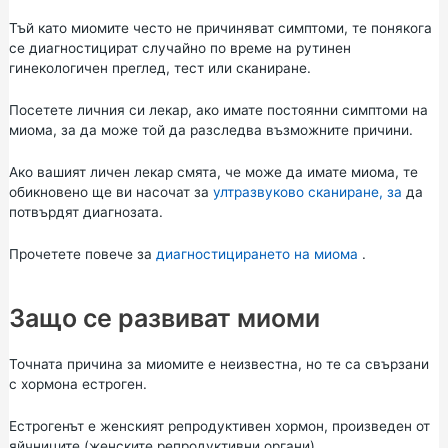
Тъй като миомите често не причиняват симптоми, те понякога
се диагностицират случайно по време на рутинен
гинекологичен преглед, тест или сканиране.
Посетете личния си лекар, ако имате постоянни симптоми на
миома, за да може той да разследва възможните причини.
Ако вашият личен лекар смята, че може да имате миома, те
обикновено ще ви насочат за
ултразвуково сканиране, за
да
потвърдят диагнозата.
Прочетете повече за
диагностицирането на миома
.
Защо се развиват миоми
Точната причина за миомите е неизвестна, но те са свързани
с хормона естроген.
Естрогенът е женският репродуктивен хормон, произведен от
яйчниците (женските репродуктивни органи).