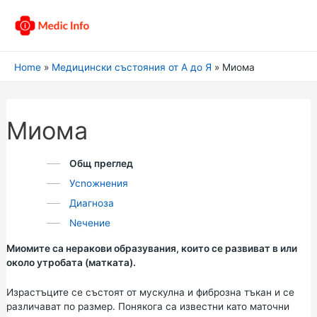
Home
Медицински състояния от А до Я
Миома
Миома
Общ преглед
Усnожнения
Диагноза
Nечение
Миомите са неракови образувания, които се развиват в или
около утробата (матката).
Израстъците се състоят от мускулна и фиброзна тъкан и се
различават по размер. Понякога са известни като маточни