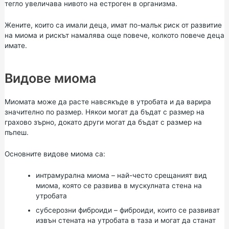
тегло увеличава нивото на естроген в организма.
Жените, които са имали деца, имат по-малък риск от развитие
на миома и рискът намалява още повече, колкото повече деца
имате.
Видове миома
Миомата може да расте навсякъде в утробата и да варира
значително по размер. Някои могат да бъдат с размер на
грахово зърно, докато други могат да бъдат с размер на
пъпеш.
Основните видове миома са:
интрамурална миома – най-често срещаният вид
миома, която се развива в мускулната стена на
утробата
субсерозни фиброиди – фиброиди, които се развиват
извън стената на утробата в таза и могат да станат