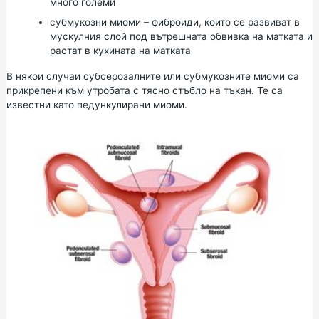
много големи
субмукозни миоми – фиброиди, които се развиват в
мускулния слой под вътрешната обвивка на матката и
растат в кухината на матката
В някои случаи субсерозалните или субмукозните миоми са
прикрепени към утробата с тясно стъбло на тъкан. Те са
известни като педункулирани миоми.