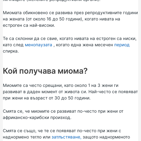
Миомата обикновено се развива през репродуктивните години
на жената (от около 16 до 50 години), когато нивата на
естроген са най-високи.
Те са склонни да се свие, когато нивата на естроген са ниски,
като след
менопаузата
, когато една жена месечен
период
спирка.
Кой получава миома?
Миомите са често срещани, като около 1 на 3 жени ги
развиват в даден момент от живота си. Най-често се появяват
при жени на възраст от 30 до 50 години.
Смята се, че миомите се развиват по-често при жени от
африканско-карибски произход.
Смята се също, че те се появяват по-често при жени с
наднормено тегло или
затлъстяване,
защото наднорменото