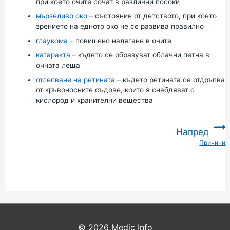
при което очите сочат в различни посоки
мързеливо око
– състояние от детството, при което
зрението на едното око не се развива правилно
глаукома
– повишено налягане в очите
катаракта
– където се образуват облачни петна в
очната леща
отлепване на ретината
– където ретината се отдръпва
от кръвоносните съдове, които я снабдяват с
кислород и хранителни вещества
Напред
Причини
:
© 2026
Medic Info