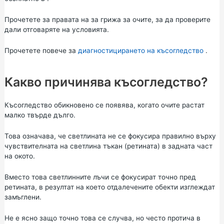
Прочетете за
правата
на
за грижа
за
очите, за
да проверите
дали отговаряте на условията.
Прочетете повече за
диагностицирането на късогледство
.
Какво причинява късогледство?
Късогледство обикновено се появява, когато очите растат
малко твърде дълго.
Това означава, че светлината не се фокусира правилно върху
чувствителната на светлина тъкан (ретината) в задната част
на окото.
Вместо това светлинните лъчи се фокусират точно пред
ретината, в резултат на което отдалечените обекти изглеждат
замъглени.
Не е ясно защо точно това се случва, но често протича в