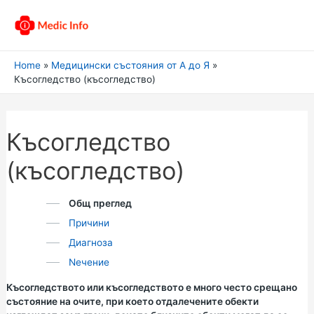
Home
Медицински състояния от А до Я
Късогледство (късогледство)
Късогледство
(късогледство)
Общ преглед
Причини
Диагноза
Nечение
Късогледството или късогледството е много често срещано
състояние на очите, при което отдалечените обекти