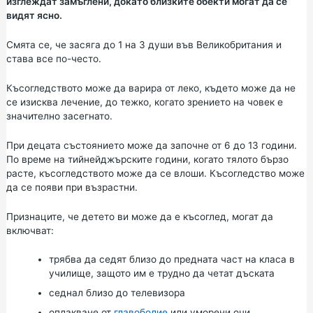
изглеждат замъглени, докато близките обекти могат да се
видят ясно.
Смята се, че засяга до 1 на 3 души във Великобритания и
става все по-често.
Късогледството може да варира от леко, където може да не
се изисква лечение, до тежко, когато зрението на човек е
значително засегнато.
При децата състоянието може да започне от 6 до 13 години.
По време на тийнейджърските години, когато тялото бързо
расте, късогледството може да се влоши. Късогледство може
да се появи при възрастни.
Признаците, че детето ви може да е късоглед, могат да
включват:
трябва да седят близо до предната част на класа в
училище, защото им е трудно да четат дъската
седнал близо до телевизора
оплакване от
главоболие
или уморени очи