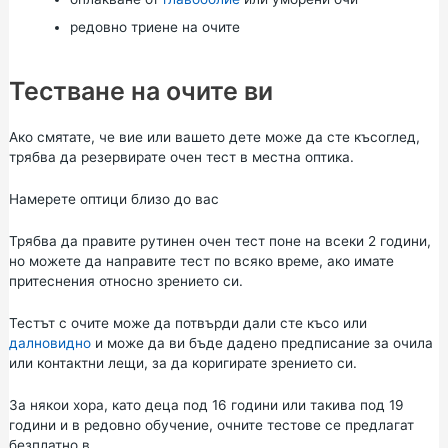
редовно триене на очите
Тестване на очите ви
Ако смятате, че вие или вашето дете може да сте късоглед,
трябва да резервирате очен тест в местна оптика.
Намерете оптици близо до вас
Трябва да правите рутинен очен тест поне на всеки 2 години,
но можете да направите тест по всяко време, ако имате
притеснения относно зрението си.
Тестът с очите може да потвърди дали сте късо или
далновидно
и може да ви бъде дадено предписание за очила
или контактни лещи, за да коригирате зрението си.
За някои хора, като деца под 16 години или такива под 19
години и в редовно обучение, очните тестове се предлагат
безплатно в .