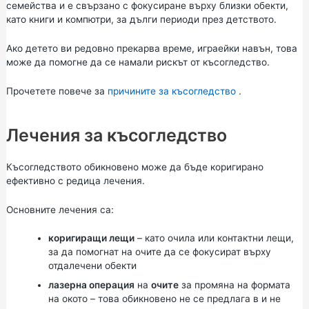
семейства и е свързано с фокусиране върху близки обекти,
като книги и компютри, за дълги периоди през детството.
Ако детето ви редовно прекарва време, играейки навън, това
може да помогне да се намали рискът от късогледство.
Прочетете повече за
причините за късогледство
.
Лечения за късогледство
Късогледството обикновено може да бъде коригирано
ефективно с редица лечения.
Основните лечения са:
коригиращи лещи
– като очила или контактни лещи,
за да помогнат на очите да се фокусират върху
отдалечени обекти
лазерна операция
на
очите
за промяна на формата
на окото – това обикновено не се предлага в и не