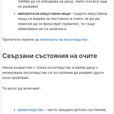
трябва да се извършва на деца, чиито очи все още
се развиват
импланти на изкуствени лещи
– където изкуствена
леща се вкарва за постоянно в очите, за да им
помогне да се фокусират правилно; те също
обикновено не са налични в
Прочетете повече за
лечението на късогледство
.
Свързани състояния на очите
Някои възрастни с тежка късогледство и малки деца с
нелекувана късогледство са по-склонни да развият други
очни проблеми.
Те могат да включват:
кривогледство
– често срещано детско състояние,