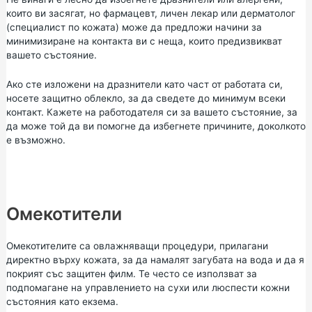
които ви засягат, но фармацевт, личен лекар или дерматолог
(специалист по кожата) може да предложи начини за
минимизиране на контакта ви с неща, които предизвикват
вашето състояние.
Ако сте изложени на дразнители като част от работата си,
носете защитно облекло, за да сведете до минимум всеки
контакт. Кажете на работодателя си за вашето състояние, за
да може той да ви помогне да избегнете причините, доколкото
е възможно.
Омекотители
Омекотителите са овлажняващи процедури, прилагани
директно върху кожата, за да намалят загубата на вода и да я
покрият със защитен филм. Те често се използват за
подпомагане на управлението на сухи или люспести кожни
състояния като екзема.