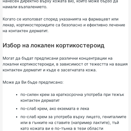
нанесен директно върху кожата ви), който може бързо да
намали възпалението.
Когато се използват според указанията на фармацевт или
лекар, кортикостероидите са безопасно и ефективно лечение
на контактен дерматит.
Избор на локален кортикостероид
Могат да бъдат предписани различни концентрации на
локални кортикостероиди, в зависимост от тежестта на вашия
контактен дерматит и къде е засегнатата кожа.
Може да Ви бъде предписано:
по-силен крем за краткосрочна употреба при тежък
контактен дерматит
по-слаб крем, ако екземата е лека
по-слаб крем за употреба върху лицето, гениталиите
или в гънките на ставите (например лактите), тъй
като кожата ви е по-тънка в тези области