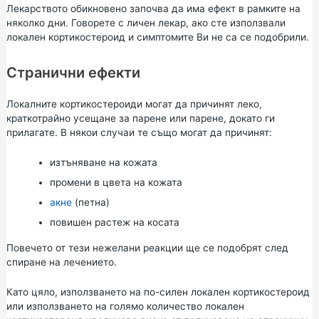
Лекарството обикновено започва да има ефект в рамките на
няколко дни. Говорете с личен лекар, ако сте използвали
локален кортикостероид и симптомите Ви не са се подобрили.
Странични ефекти
Локалните кортикостероиди могат да причинят леко,
краткотрайно усещане за парене или парене, докато ги
прилагате. В някои случаи те също могат да причинят:
изтъняване на кожата
промени в цвета на кожата
акне
(петна)
повишен растеж на косата
Повечето от тези нежелани реакции ще се подобрят след
спиране на лечението.
Като цяло, използването на по-силен локален кортикостероид
или използването на голямо количество локален