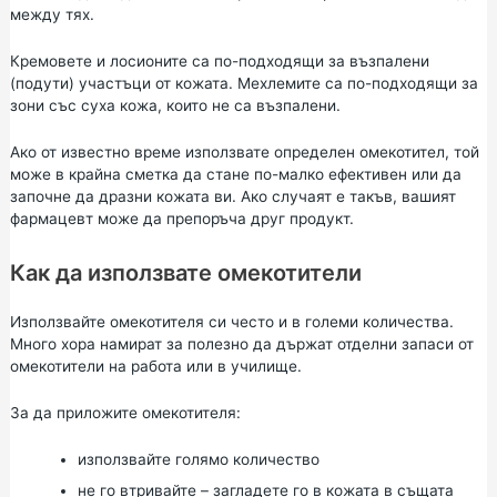
между тях.
Кремовете и лосионите са по-подходящи за възпалени
(подути) участъци от кожата. Мехлемите са по-подходящи за
зони със суха кожа, които не са възпалени.
Ако от известно време използвате определен омекотител, той
може в крайна сметка да стане по-малко ефективен или да
започне да дразни кожата ви. Ако случаят е такъв, вашият
фармацевт може да препоръча друг продукт.
Как да използвате омекотители
Използвайте омекотителя си често и в големи количества.
Много хора намират за полезно да държат отделни запаси от
омекотители на работа или в училище.
За да приложите омекотителя:
използвайте голямо количество
не го втривайте – загладете го в кожата в същата