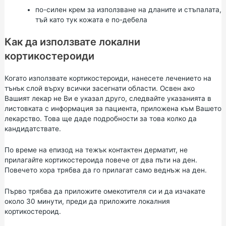
по-силен крем за използване на дланите и стъпалата,
тъй като тук кожата е по-дебела
Как да използвате локални
кортикостероиди
Когато използвате кортикостероиди, нанесете лечението на
тънък слой върху всички засегнати области. Освен ако
Вашият лекар не Ви е указал друго, следвайте указанията в
листовката с информация за пациента, приложена към Вашето
лекарство. Това ще даде подробности за това колко да
кандидатствате.
По време на епизод на тежък контактен дерматит, не
прилагайте кортикостероида повече от два пъти на ден.
Повечето хора трябва да го прилагат само веднъж на ден.
Първо трябва да приложите омекотителя си и да изчакате
около 30 минути, преди да приложите локалния
кортикостероид.