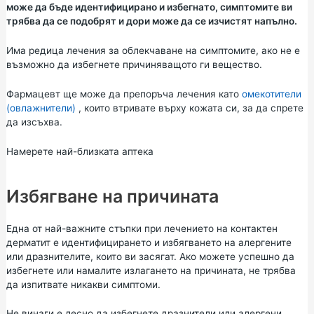
може да бъде идентифицирано и избегнато, симптомите ви
трябва да се подобрят и дори може да се изчистят напълно.
Има редица лечения за облекчаване на симптомите, ако не е
възможно да избегнете причиняващото ги вещество.
Фармацевт ще може да препоръча лечения като
омекотители
(овлажнители)
, които втривате върху кожата си, за да спрете
да изсъхва.
Намерете най-близката аптека
Избягване на причината
Една от най-важните стъпки при лечението на контактен
дерматит е идентифицирането и избягването на алергените
или дразнителите, които ви засягат. Ако можете успешно да
избегнете или намалите излагането на причината, не трябва
да изпитвате никакви симптоми.
Не винаги е лесно да избегнете дразнители или алергени,