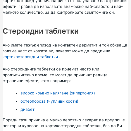
кортикостероид увеличава риска от получаване на странични
ефекти. Трябва да използвате възможно най-слабото и най-
малкото количество, за да контролирате симптомите си.
Стероидни таблетки
Ако имате тежък епизод на контактен дерматит и той обхваща
голяма част от кожата ви, лекарят може да предпише
кортикостероидни таблетки
.
Ако стероидните таблетки се приемат често или
продължително време, те могат да причинят редица
странични ефекти, като например:
високо кръвно налягане (хипертония)
остеопороза (чупливи кости)
диабет
Поради тази причина е малко вероятно лекарят да предпише
повторни курсове на кортикостероидни таблетки, без да Ви