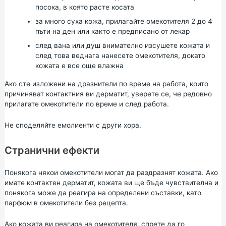
посока, в която расте косата
за много суха кожа, прилагайте омекотителя 2 до 4
пъти на ден или както е предписано от лекар
след вана или душ внимателно изсушете кожата и
след това веднага нанесете омекотителя, докато
кожата е все още влажна
Ако сте изложени на дразнители по време на работа, които
причиняват контактния ви дерматит, уверете се, че редовно
прилагате омекотители по време и след работа.
Не споделяйте емолиенти с други хора.
Странични ефекти
Понякога някои омекотители могат да раздразнят кожата. Ако
имате контактен дерматит, кожата ви ще бъде чувствителна и
понякога може да реагира на определени съставки, като
парфюм в омекотители без рецепта.
Ако кожата ви реагира на омекотителя, спрете да го