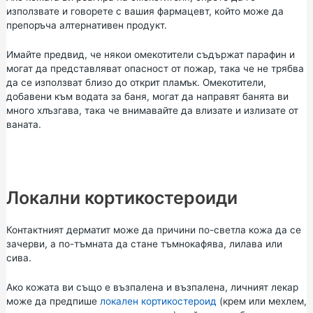
използвате и говорете с вашия фармацевт, който може да
препоръча алтернативен продукт.
Имайте предвид, че някои омекотители съдържат парафин и
могат да представляват опасност от пожар, така че не трябва
да се използват близо до открит пламък. Омекотители,
добавени към водата за баня, могат да направят банята ви
много хлъзгава, така че внимавайте да влизате и излизате от
ваната.
Локални кортикостероиди
Контактният дерматит може да причини по-светла кожа да се
зачерви, а по-тъмната да стане тъмнокафява, лилава или
сива.
Ако кожата ви също е възпалена и възпалена, личният лекар
може да предпише
локален кортикостероид
(крем или мехлем,