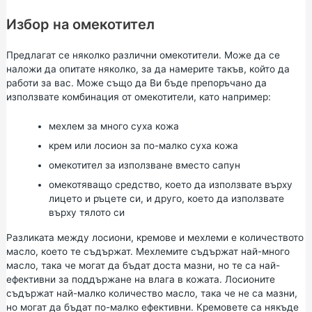
Избор на омекотител
Предлагат се няколко различни омекотители. Може да се
наложи да опитате няколко, за да намерите такъв, който да
работи за вас. Може също да Ви бъде препоръчано да
използвате комбинация от омекотители, като например:
мехлем за много суха кожа
крем или лосион за по-малко суха кожа
омекотител за използване вместо сапун
омекотяващо средство, което да използвате върху
лицето и ръцете си, и друго, което да използвате
върху тялото си
Разликата между лосиони, кремове и мехлеми е количеството
масло, което те съдържат. Мехлемите съдържат най-много
масло, така че могат да бъдат доста мазни, но те са най-
ефективни за поддържане на влага в кожата. Лосионите
съдържат най-малко количество масло, така че не са мазни,
но могат да бъдат по-малко ефективни. Кремовете са някъде