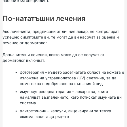
насочи към специалист.
По-нататъшни лечения
Ако леченията, предписани от личния лекар, не контролират
успешно симптомите ви, те могат да ви насочат за оценка и
лечение от дерматолог.
Допълнителни лечения, които може да се получат от
дерматолог включват:
фототерапия – където засегнатата област на кожата е
изложена на ултравиолетова (UV) светлина, за да
помогне за подобряване на външния й вид
имуносупресорна терапия – лекарства, които
намаляват възпалението, като потискат имунната ви
система
алитретиноин – капсули, лицензирани за тежка
екзема, засягаща ръцете