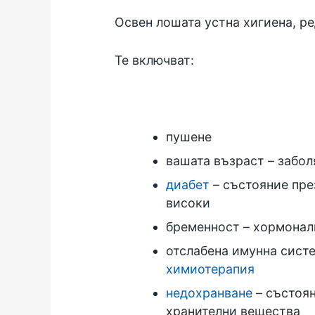
Освен лошата устна хигиена, ре
Те включват:
пушене
вашата възраст – забол
диабет
– състояние през
високи
бременност
– хормоналн
отслабена имунна сист
химиотерапия
недохранване
– състоян
хранителни вещества