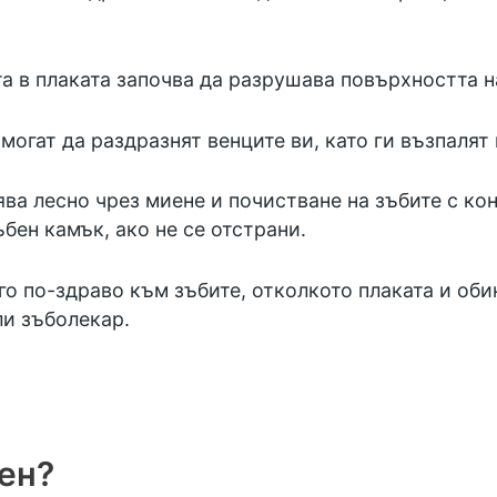
а в плаката започва да разрушава повърхността н
могат да раздразнят венците ви, като ги възпалят 
ва лесно чрез миене и почистване на зъбите с кон
бен камък, ако не се отстрани.
го по-здраво към зъбите, отколкото плаката и об
ли зъболекар.
ен?