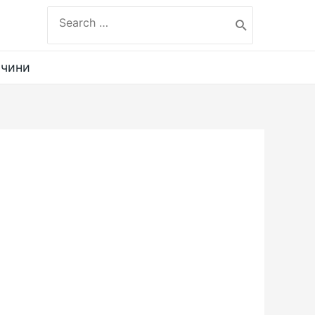
Search
for:
ичини