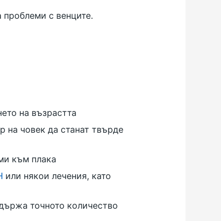
а проблеми с венците.
нето на възрастта
р на човек да станат твърде
ми към плака
Н
или някои лечения, като
съдържа точното количество