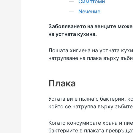
Симптоми
Nечение
Заболяването на венците може 
на устната кухина.
Лошата хигиена на устната кух
натрупване на плака върху зъби
Плака
Устата ви е пълна с бактерии, 
който се натрупва върху зъбите
Когато консумирате храна и пи
бактериите в плаката превръща