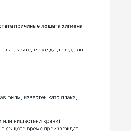
стата причина е лошата хигиена
е на зъбите, може да доведе до
ав филм, известен като плака,
и или нишестени храни),
о в същото време произвеждат