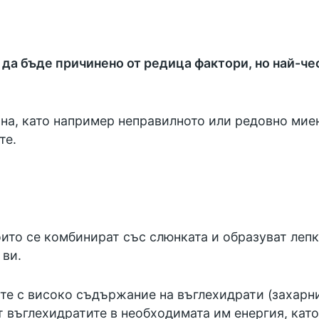
да бъде причинено от редица фактори, но най-че
ина, като например неправилното или редовно миен
те.
които се комбинират със слюнката и образуват лепк
 ви.
ете с високо съдържание на въглехидрати (захарн
т въглехидратите в необходимата им енергия, кат