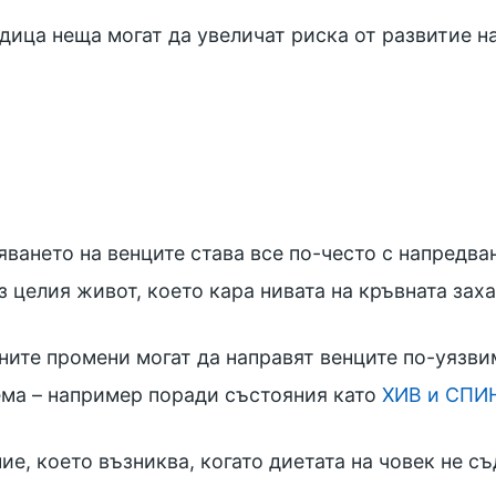
дица неща могат да увеличат риска от развитие н
яването на венците става все по-често с напредва
 целия живот, което кара нивата на кръвната заха
ите промени могат да направят венците по-уязви
ема – например поради състояния като
ХИВ и СПИ
ие, което възниква, когато диетата на човек не 