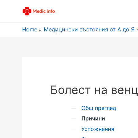
Home
Медицински състояния от А до Я
Болест на венц
Общ преглед
Причини
Усnожнения