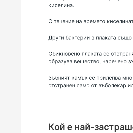
киселина.
С течение на времето киселинат
Други бактерии в плаката също 
Обикновено плаката се отстраня
образува вещество, наречено зъ
Зъбният камък се прилепва мно
отстранен само от зъболекар и
Кой е най-застраш