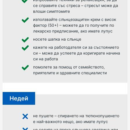
се справите със стреса – стресът може да
влоши симптомите
използвайте слънцезащитен крем с висок
фактор (50+) – можете да го получите по
лекарско предписание, ако имате лупус
носете шапка на слънце
кажете на работодателя си за състоянието
си – може да успеете да коригирате начина
си на работа
помолете за помощ от семейството,
приятелите и здравните специалисти
Недей
не пушете –
спирането на тютюнопушенето
е най-важното нещо, ако имате лупус
не седите на пряка слънчева светлина или