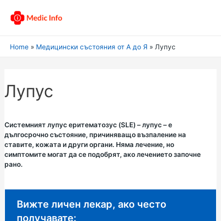
Home
Медицински състояния от А до Я
Лупус
Лупус
Системният лупус еритематозус (SLE) – лупус – е
дългосрочно състояние, причиняващо възпаление на
ставите, кожата и други органи. Няма лечение, но
симптомите могат да се подобрят, ако лечението започне
рано.
Неспешен съвет:
Вижте личен лекар, ако често
получавате: