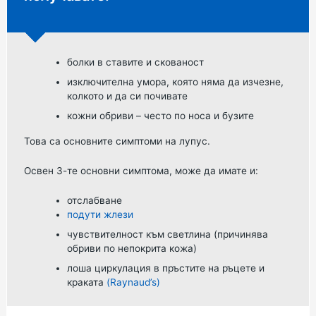
болки в ставите и скованост
изключителна умора, която няма да изчезне,
колкото и да си почивате
кожни обриви – често по носа и бузите
Това са основните симптоми на лупус.
Освен 3-те основни симптома, може да имате и:
отслабване
подути жлези
чувствителност към светлина (причинява
обриви по непокрита кожа)
лоша циркулация в пръстите на ръцете и
краката
(Raynaud’s)