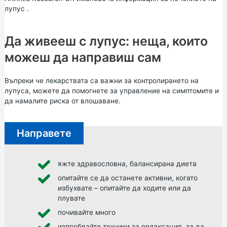
лупус
.
Да живееш с лупус: неща, които
можеш да направиш сам
Въпреки че лекарствата са важни за контролирането на
лупуса, можете да помогнете за управление на симптомите и
да намалите риска от влошаване.
Направете
яжте
здравословна, балансирана диета
опитайте се да останете активни, когато
избухвате – опитайте да ходите или да
плувате
почивайте много
изпробвайте техники за релаксация, за да