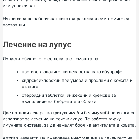
или успокояват.
Някои хора не забелязват никаква разлика и симптомите са
постоянни.
Лечение на лупус
Лупусът обикновено се лекува с помощта на:
противовъзпалителни лекарства като ибупрофен
хидроксихлорохин при умора и проблеми с кожата и
ставите
стероидни таблетки, инжекции и кремове за
възпаление на бъбреците и обриви
Две по-нови лекарства (ритуксимаб и белимумаб) понякога се
използват за лечение на тежък лупус. Те работят върху
имунната система, за да намалят броя на антителата в кръвта.
Arthritis Research UK има
повече информация за лечението на