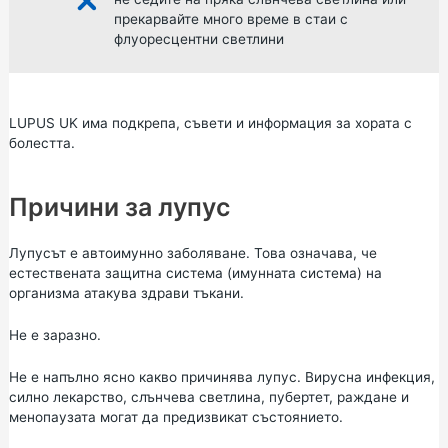
прекарвайте много време в стаи с
флуоресцентни светлини
LUPUS UK
има подкрепа, съвети и информация за хората с
болестта.
Причини за лупус
Лупусът е автоимунно заболяване. Това означава, че
естествената защитна система (имунната система) на
организма атакува здрави тъкани.
Не е заразно.
Не е напълно ясно какво причинява лупус. Вирусна инфекция,
силно лекарство, слънчева светлина, пубертет, раждане и
менопаузата могат да предизвикат състоянието.