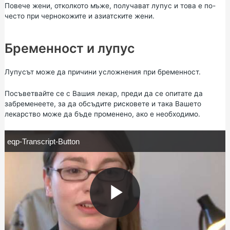
Повече жени, отколкото мъже, получават лупус и това е по-
често при чернокожите и азиатските жени.
Бременност и лупус
Лупусът може да причини усложнения при бременност.
Посъветвайте се с Вашия лекар, преди да се опитате да
забременеете, за да обсъдите рисковете и така Вашето
лекарство може да бъде променено, ако е необходимо.
e
eqp-Transcript-Button
q
p
-
T
r
a
n
s
c
P
r
i
p