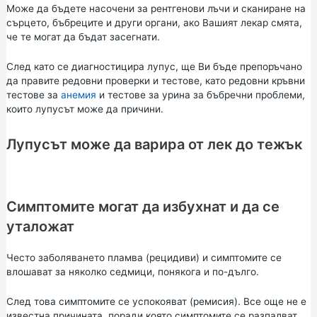
Може да бъдете насочени за рентгенови лъчи и сканиране на
сърцето, бъбреците и други органи, ако Вашият лекар смята,
че те могат да бъдат засегнати.
След като се диагностицира лупус, ще Ви бъде препоръчано
да правите редовни проверки и тестове, като редовни кръвни
тестове за
анемия
и тестове за урина за бъбречни проблеми,
които лупусът може да причини.
Лупусът може да варира от лек до тежък
Симптомите могат да избухнат и да се
уталожат
Често заболяването пламва (рецидиви) и симптомите се
влошават за няколко седмици, понякога и по-дълго.
След това симптомите се успокояват (ремисия). Все още не е
известна причината, поради която симптомите се разпалват