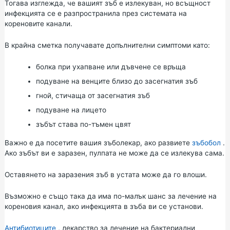
Тогава изглежда, че вашият зъб е излекуван, но всъщност
инфекцията се е разпространила през системата на
кореновите канали.
В крайна сметка получавате допълнителни симптоми като:
болка при ухапване или дъвчене се връща
подуване на венците близо до засегнатия зъб
гной, стичаща от засегнатия зъб
подуване на лицето
зъбът става по-тъмен цвят
Важно е да посетите вашия зъболекар, ако развиете
зъбобол
.
Ако зъбът ви е заразен, пулпата не може да се излекува сама.
Оставянето на заразения зъб в устата може да го влоши.
Възможно е също така да има по-малък шанс за лечение на
кореновия канал, ако инфекцията в зъба ви се установи.
Антибиотиците
, лекарство за лечение на бактериални