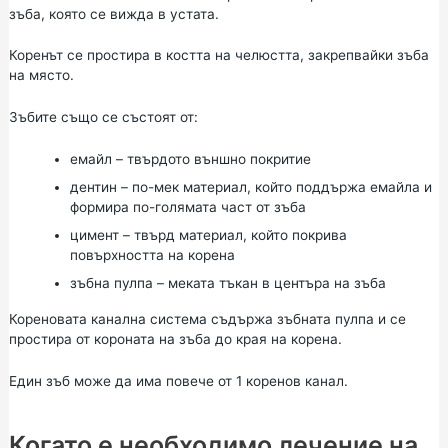
зъба, която се вижда в устата.
Коренът се простира в костта на челюстта, закрепвайки зъба
на място.
Зъбите също се състоят от:
емайл – твърдото външно покритие
дентин – по-мек материал, който поддържа емайла и
формира по-голямата част от зъба
цимент – твърд материал, който покрива
повърхността на корена
зъбна пулпа – меката тъкан в центъра на зъба
Кореновата канална система съдържа зъбната пулпа и се
простира от короната на зъба до края на корена.
Един зъб може да има повече от 1 коренов канал.
Когато е необходимо лечение на