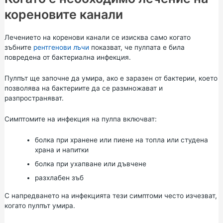
кореновите канали
Лечението на коренови канали се изисква само когато
зъбните
рентгенови лъчи
показват, че пулпата е била
повредена от бактериална инфекция.
Пулпът ще започне да умира, ако е заразен от бактерии, което
позволява на бактериите да се размножават и
разпространяват.
Симптомите на инфекция на пулпа включват:
болка при хранене или пиене на топла или студена
храна и напитки
болка при ухапване или дъвчене
разхлабен зъб
С напредването на инфекцията тези симптоми често изчезват,
когато пулпът умира.