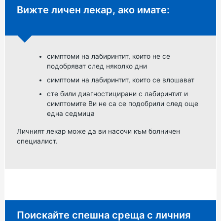
Неспешен съвет:
Вижте личен лекар, ако имате:
симптоми на лабиринтит, които не се
подобряват след няколко дни
симптоми на лабиринтит, които се влошават
сте били диагностицирани с лабиринтит и
симптомите Ви не са се подобрили след още
една седмица
Личният лекар може да ви насочи към болничен
специалист.
Спешен съвет:
Поискайте спешна среща с личния