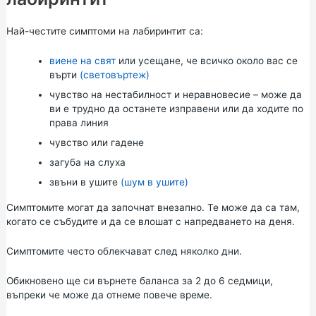
Най-честите симптоми на лабиринтит са:
виене на свят
или усещане, че всичко около вас се
върти
(световъртеж)
чувство на нестабилност и неравновесие – може да
ви е трудно да останете изправени или да ходите по
права линия
чувство или гадене
загуба на слуха
звъни в ушите
(шум в ушите)
Симптомите могат да започнат внезапно. Те може да са там,
когато се събудите и да се влошат с напредването на деня.
Симптомите често облекчават след няколко дни.
Обикновено ще си върнете баланса за 2 до 6 седмици,
въпреки че може да отнеме повече време.