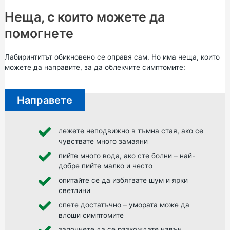
Неща, с които можете да
помогнете
Лабиринтитът обикновено се оправя сам. Но има неща, които
можете да направите, за да облекчите симптомите:
Направете
лежете неподвижно в тъмна стая, ако се
чувствате много замаяни
пийте много вода, ако сте болни – най-
добре пийте малко и често
опитайте се да избягвате шум и ярки
светлини
спете достатъчно – умората може да
влоши симптомите
започнете да се разхождате навън