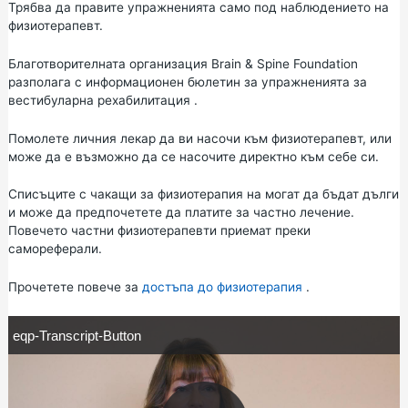
Трябва да правите упражненията само под наблюдението на
физиотерапевт.
Благотворителната организация Brain & Spine Foundation
разполага с
информационен бюлетин за упражненията за
вестибуларна рехабилитация
.
Помолете личния лекар да ви насочи към физиотерапевт, или
може да е възможно да се насочите директно към себе си.
Списъците с чакащи за физиотерапия на могат да бъдат дълги
и може да предпочетете да платите за частно лечение.
Повечето частни физиотерапевти приемат преки
самореферали.
Прочетете повече за
достъпа до физиотерапия
.
e
eqp-Transcript-Button
q
p
-
T
r