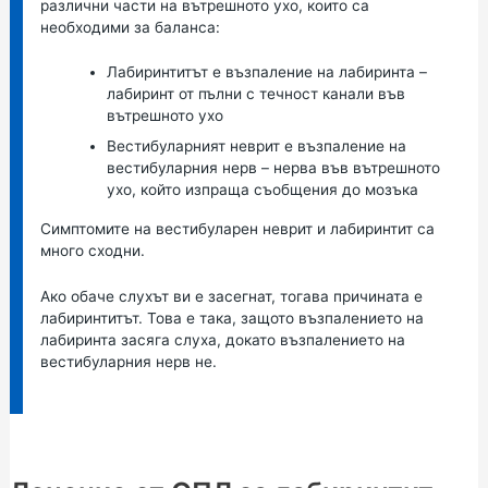
различни части на вътрешното ухо, които са
необходими за баланса:
Лабиринтитът е възпаление на лабиринта –
лабиринт от пълни с течност канали във
вътрешното ухо
Вестибуларният неврит е възпаление на
вестибуларния нерв – нерва във вътрешното
ухо, който изпраща съобщения до мозъка
Симптомите на вестибуларен неврит и лабиринтит са
много сходни.
Ако обаче слухът ви е засегнат, тогава причината е
лабиринтитът. Това е така, защото възпалението на
лабиринта засяга слуха, докато възпалението на
вестибуларния нерв не.