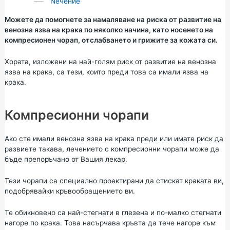
Nечение
Можете да помогнете за намаляване на риска от развитие на
венозна язва на крака по няколко начина, като носенето на
компресионен чорап, отслабването и грижите за кожата си.
Хората, изложени на най-голям риск от развитие на венозна
язва на крака, са тези, които преди това са имали язва на
крака.
Компресионни чорапи
Ако сте имали венозна язва на крака преди или имате риск да
развиете такава, лечението с компресионни чорапи може да
бъде препоръчано от Вашия лекар.
Тези чорапи са специално проектирани да стискат краката ви,
подобрявайки кръвообращението ви.
Те обикновено са най-стегнати в глезена и по-малко стегнати
нагоре по крака. Това насърчава кръвта да тече нагоре към