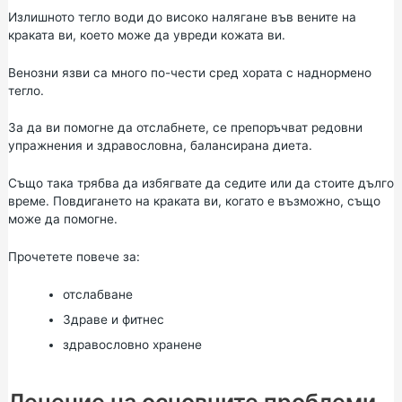
Излишното тегло води до високо налягане във вените на
краката ви, което може да увреди кожата ви.
Венозни язви са много по-чести сред хората с наднормено
тегло.
За да ви помогне да отслабнете, се препоръчват редовни
упражнения и здравословна, балансирана диета.
Също така трябва да избягвате да седите или да стоите дълго
време. Повдигането на краката ви, когато е възможно, също
може да помогне.
Прочетете повече за:
отслабване
Здраве и фитнес
здравословно хранене
Лечение на основните проблеми