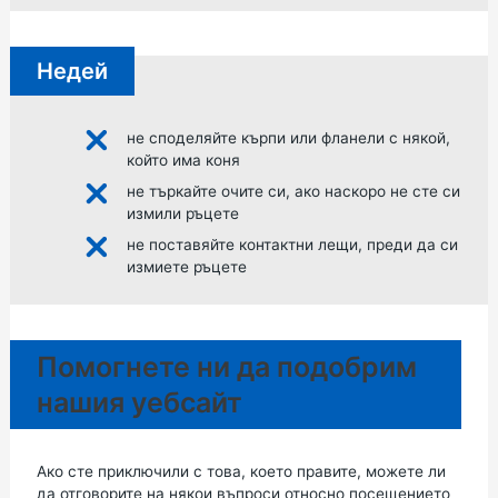
Недей
не споделяйте кърпи или фланели с някой,
който има коня
не търкайте очите си, ако наскоро не сте си
измили ръцете
не поставяйте контактни лещи, преди да си
измиете ръцете
Помогнете ни да подобрим
нашия уебсайт
Ако сте приключили с това, което правите, можете ли
да отговорите на някои въпроси относно посещението