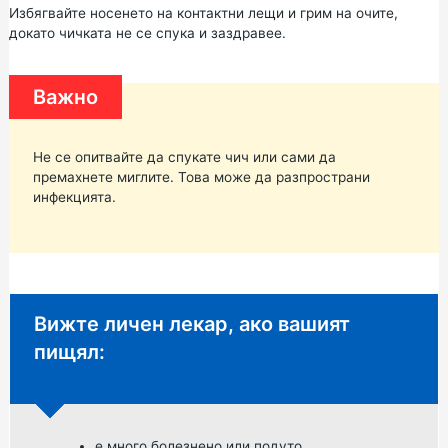
Избягвайте носенето на контактни лещи и грим на очите,
докато чичката не се спука и заздравее.
Важно
Не се опитвайте да спукате чич или сами да
премахнете миглите. Това може да разпространи
инфекцията.
Неспешни съвети:
Вижте личен лекар, ако вашият
пищял:
е много болезнено или подуто