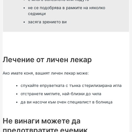
не се подобрява в рамките на няколко
седмици
засяга зрението ви
Лечение от личен лекар
Ако имате коня, вашият личен лекар може:
спукайте епруветката с тънка стерилизирана игла
отстранете миглите, най-близки до чила
да ви насочи към очен специалист в болница
Не винаги можете да
предотвратите ечемик