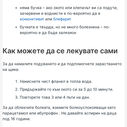
няма бучка – ако окото или клепачът ви са подути,
зачервени и воднисти е по-вероятно да е
конюнктивит
или
блефарит
бучката е твърда, но не много болезнена – по-
вероятно е да бъде
халязион
Как можете да се лекувате сами
За да намалите подуването и да подпомогнете зарастването
на щика:
Накиснете чист фланел в топла вода.
Придържайте го към окото си за 5 до 10 минути.
Повторете това 3 или 4 пъти на ден.
За да облекчите болката, вземете болкоуспокояващи като
парацетамол
или
ибупрофен
. Не давайте аспирин на деца
под 16 години.