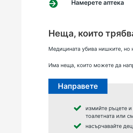
Намерете аптека
Неща, които трябв
Медицината убива нишките, но н
Има неща, които можете да напр
Направете
измийте ръцете и
тоалетната или с
насърчавайте дец