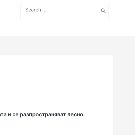
Search
for:
та и се разпространяват лесно.