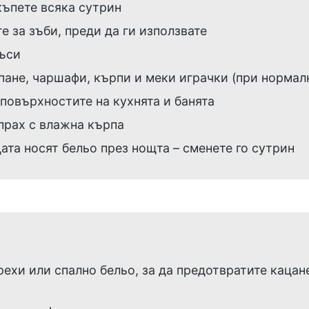
къпете всяка сутрин
е за зъби, преди да ги използвате
къси
спане, чаршафи, кърпи и меки играчки (при нормал
повърхностите на кухнята и банята
прах с влажна кърпа
цата носят бельо през нощта – сменете го сутрин
ехи или спално бельо, за да предотвратите кацан