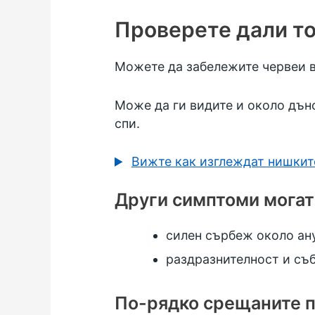
Проверете дали то
Можете да забележите червеи въ
Може да ги видите и около дъно
спи.
Вижте как изглеждат нишкит
Други симптоми могат
силен сърбеж около ан
раздразнителност и съ
По-рядко срещаните п