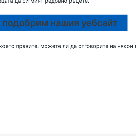
цата да си мият редовно ръцете.
 подобрим нашия уебсайт
 което правите, можете ли да отговорите на някои