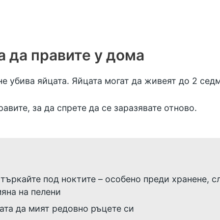
а да правите у дома
е убива яйцата. Яйцата могат да живеят до 2 сед
авите, за да спрете да се заразявате отново.
 търкайте под ноктите – особено преди хранене, с
мяна на пелени
ата да мият редовно ръцете си