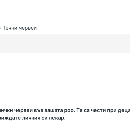
Течни червеи
чки червеи във вашата poo. Те са чести при деца
виждате личния си лекар.