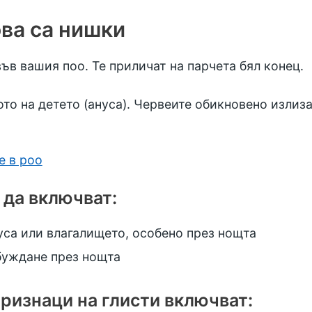
ва са нишки
в вашия поо. Те приличат на парчета бял конец.
то на детето (ануса). Червеите обикновено излиза
е в poo
 да включват:
уса или влагалището, особено през нощта
буждане през нощта
ризнаци на глисти включват: