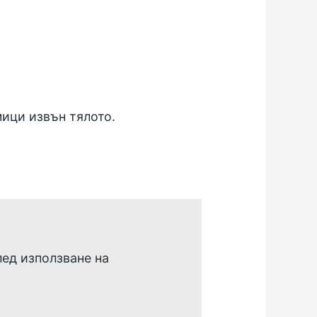
мици извън тялото.
лед използване на