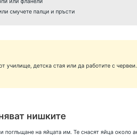
рпи или фланели
 или смучете палци и пръсти
от училище, детска стая или да работите с червеи.
няват нишките
 поглъщане на яйцата им. Те снасят яйца около ан