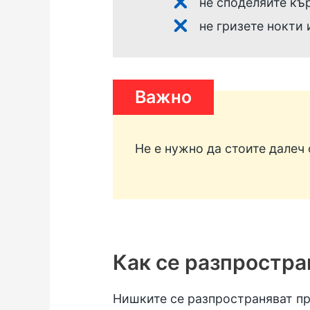
не споделяйте къ
не гризете нокти
Важно
Не е нужно да стоите далеч 
Как се разпростра
Нишките се разпространяват при