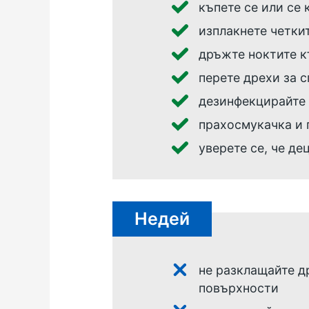
къпете се или се 
изплакнете четкит
дръжте ноктите 
перете дрехи за 
дезинфекцирайте 
прахосмукачка и 
уверете се, че де
Недей
не разклащайте др
повърхности