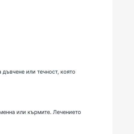
а дъвчене или течност, която
еменна или кърмите. Лечението