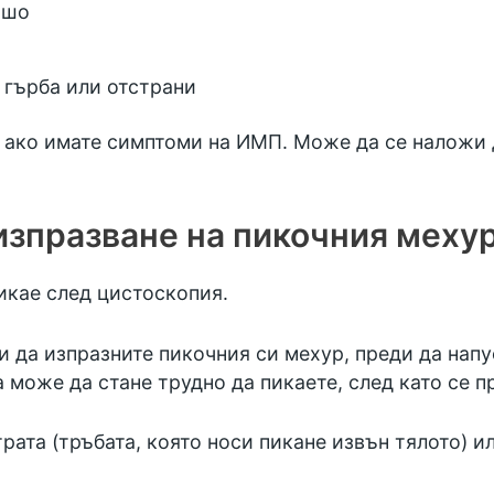
ошо
а гърба или отстрани
, ако имате симптоми на ИМП. Може да се наложи
зпразване на пикочния меху
икае след цистоскопия.
да изпразните пикочния си мехур, преди да напус
а може да стане трудно да пикаете, след като се 
трата (тръбата, която носи пикане извън тялото) и