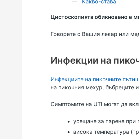
Какво-става
Цистоскопията обикновено е мн
Говорете с Вашия лекар или ме
Инфекции на пико
Инфекциите на пикочните пътищ
на пикочния мехур, бъбреците и
Симптомите на UTI могат да вкл
усещане за парене при 
висока температура (тр