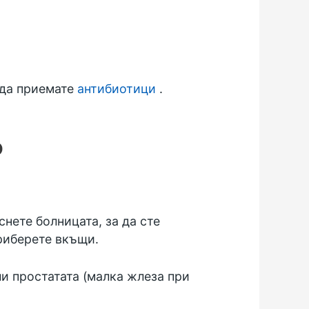
 да приемате
антибиотици
.
р
нете болницата, за да сте
приберете вкъщи.
ли простатата (малка жлеза при