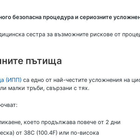
ого безопасна процедура и сериозните усложнен
дицинска сестра за възможните рискове от процед
чните пътища
а (ИПП)
са едно от най-честите усложнения на ци
ли малки тръби, свързани с тях.
ючват:
пикаене, което продължава повече от 2 дни
еска) от 38C (100.4F) или по-висока