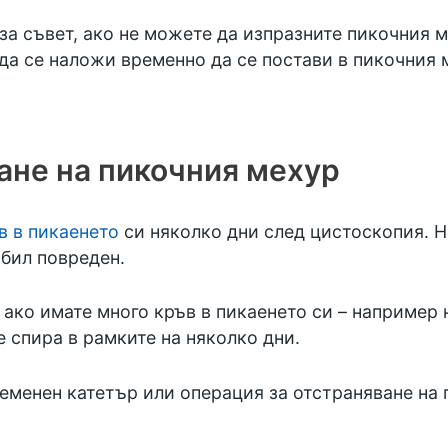
за съвет, ако не можете да изпразните пикочния 
а се наложи временно да се постави в пикочния м
ане на пикочния мехур
в в пикаенето
си няколко дни след цистоскопия. Н
 бил повреден.
 ако имате много кръв в пикаенето си – например 
е спира в рамките на няколко дни.
еменен катетър или операция за отстраняване на 