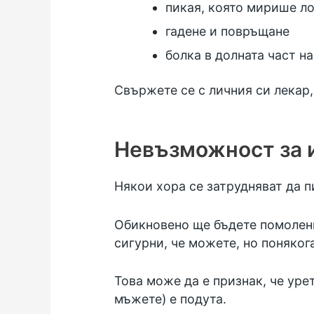
пикая, която мирише л
гадене и повръщане
болка в долната част н
Свържете се с личния си лекар
Невъзможност за и
Някои хора се затрудняват да п
Обикновено ще бъдете помолени 
сигурни, че можете, но поняког
Това може да е признак, че уре
мъжете) е подута.