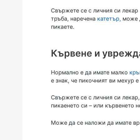
Свържете се с личния си лекар 
тръба, наречена
катетър,
може д
пикаете.
Кървене и уврежд
Нормално е да имате малко
кръ
е знак, че пикочният ви мехур е
Свържете се с личния си лекар,
пикаенето си – или кървенето н
Може да се наложи да имате вр