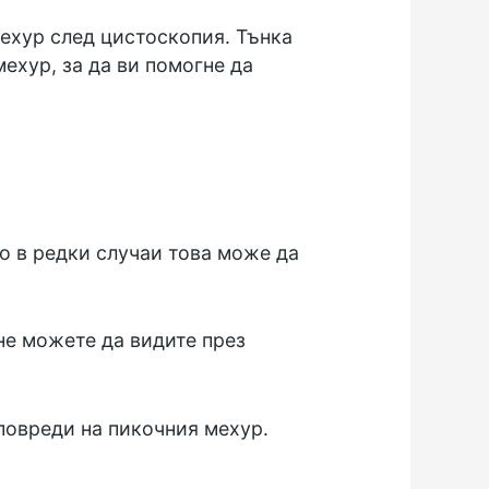
мехур след цистоскопия. Тънка
ехур, за да ви помогне да
о в редки случаи това може да
не можете да видите през
повреди на пикочния мехур.