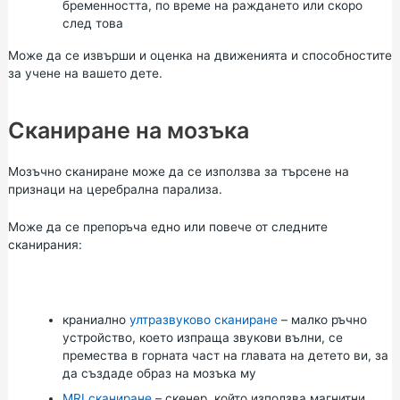
бременността, по време на раждането или скоро
след това
Може да се извърши и оценка на движенията и способностите
за учене на вашето дете.
Сканиране на мозъка
Мозъчно сканиране може да се използва за търсене на
признаци на церебрална парализа.
Може да се препоръча едно или повече от следните
сканирания:
краниално
ултразвуково сканиране
– малко ръчно
устройство, което изпраща звукови вълни, се
премества в горната част на главата на детето ви, за
да създаде образ на мозъка му
MRI сканиране
– скенер, който използва магнитни