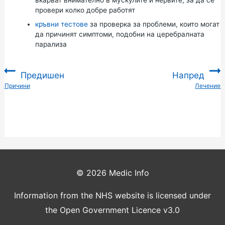
провери колко добре работят
кръвни тестове
за проверка за проблеми, които могат
да причинят симптоми, подобни на церебралната
парализа
Предишен
Напред
:
Причини
Лечение
:
© 2026
Medic Info
Information from the NHS website is licensed under
the Open Government Licence v3.0