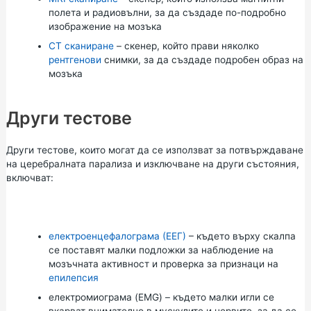
полета и радиовълни, за да създаде по-подробно
изображение на мозъка
CT сканиране
– скенер, който прави няколко
рентгенови
снимки, за да създаде подробен образ на
мозъка
Други тестове
Други тестове, които могат да се използват за потвърждаване
на церебралната парализа и изключване на други състояния,
включват:
електроенцефалограма (ЕЕГ)
– където върху скалпа
се поставят малки подложки за наблюдение на
мозъчната активност и проверка за признаци на
епилепсия
електромиограма (EMG) – където малки игли се
вкарват внимателно в мускулите и нервите, за да се