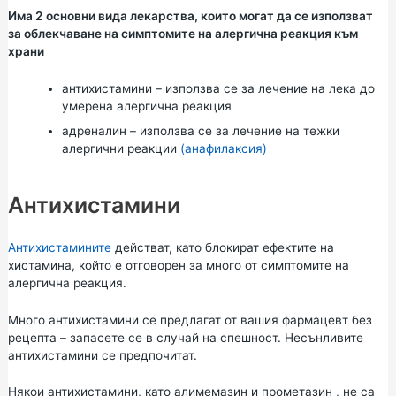
Има 2 основни вида лекарства, които могат да се използват
за облекчаване на симптомите на алергична реакция към
храни
антихистамини – използва се за лечение на лека до
умерена алергична реакция
адреналин – използва се за лечение на тежки
алергични реакции
(анафилаксия)
Антихистамини
Антихистамините
действат, като блокират ефектите на
хистамина, който е отговорен за много от симптомите на
алергична реакция.
Много антихистамини се предлагат от вашия фармацевт без
рецепта – запасете се в случай на спешност. Несънливите
антихистамини се предпочитат.
Някои антихистамини, като алимемазин и
прометазин
, не са