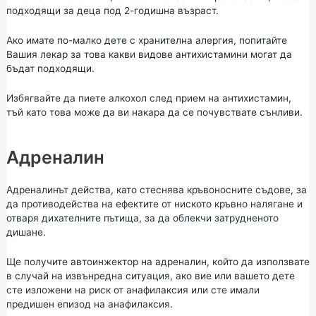
подходящи за деца под 2-годишна възраст.
Ако имате по-малко дете с хранителна алергия, попитайте
Вашия лекар за това какви видове антихистамини могат да
бъдат подходящи.
Избягвайте да пиете алкохол след прием на антихистамин,
тъй като това може да ви накара да се почувствате сънливи.
Адреналин
Адреналинът действа, като стеснява кръвоносните съдове, за
да противодейства на ефектите от ниското кръвно налягане и
отваря дихателните пътища, за да облекчи затрудненото
дишане.
Ще получите автоинжектор на адреналин, който да използвате
в случай на извънредна ситуация, ако вие или вашето дете
сте изложени на риск от анафилаксия или сте имали
предишен епизод на анафилаксия.