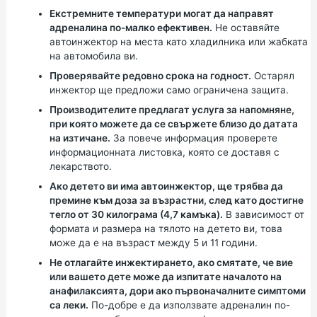
Екстремните температури могат да направят
адреналина по-малко ефективен.
Не оставяйте
автоинжектор на места като хладилника или жабката
на автомобила ви.
Проверявайте редовно срока на годност.
Остарял
инжектор ще предложи само ограничена защита.
Производителите предлагат услуга за напомняне,
при която можете да се свържете близо до датата
на изтичане.
За повече информация проверете
информационната листовка, която се доставя с
лекарството.
Ако детето ви има автоинжектор, ще трябва да
премине към доза за възрастни, след като достигне
тегло от 30 килограма (4,7 камъка).
В зависимост от
формата и размера на тялото на детето ви, това
може да е на възраст между 5 и 11 години.
Не отлагайте инжектирането, ако смятате, че вие
или вашето дете може да изпитате началото на
анафилаксията, дори ако първоначалните симптоми
са леки.
По-добре е да използвате адреналин по-