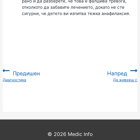
рано и да разберете, че това е фалшива тревога,
отколкото да забавите лечението, докато не сте
сигурни, че детето ви изпитва тежка анафилаксия.
Предишен
Напред
:
Диагностика
Да живееш с
:
© 2026
Medic Info