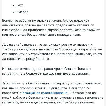
Jext
Емерад
Всички те работят по еднакъв начин. Ако се подозира
анафилаксия, трябва да свалите предпазната капачка от
инжектора и да притиснете здраво бедрото, като го държите
под прав ъгъл, без да използвате палеца в края.
„Щракване“ означава, че автоинжекторът е активиран и
трябва да се задържи на място за 10 секунди. Уверете се, че
сте запознати с устройството и знаете правилния край, който
да поставите срещу бедрото.
Инжекциите могат да се правят чрез облекло. Това ще
изпрати игла в бедрото и ще достави доза адреналин.
Ако човекът е в безсъзнание, проверете дали дихателните му
пътища са отворени и чисти и дишането. След това ги
поставете в
позиция за възстановяване
. Поставянето на
някой, който е в безсъзнание, в положение за възстановяване
гарантира, че няма да се задави, ако трябва да повърне.