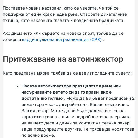
Поставете човека настрани, като се уверите, че той се
поддържа от един крак и една ръка. Отворете дихателните
пътища, като наклоните главата и повдигнете брадичката.
Ако дишането или сърцето на човека спрат, трябва да се
извърши
кардиопулмонална реанимация (CPR)
.
Притежаване на автоинжектор
Като предпазна мярка трябва да се вземат следните съвети:
Носете автоинжектора през цялото време или
насърчавайте детето си да го прави, ако е
достатъчно голямо
. Може да Ви бъдат предписани 2
инжектора – консултирайте се с Вашия лекар или с
Вашия лекар. Може да ви бъде дадена и спешна
карта или гривна с пълни подробности за алергията
на вашето дете и данни за контакт на техния лекар,
за да предупредите другите. Те трябва да носят това
по всяко време.