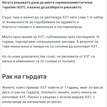
Когато решавате дали да имате хормонозаместителна
терапия (ХЗТ), е важно да разберете рисковете.
Също така е важно да се разглежда ХЗТ като само 1 от набор
от възможности за подобряване на здравето и
благосъстоянието в менопауза и постменопауза.
Много проучвания за ХЗТ, публикувани през последните 15
години, подчертават потенциалните рискове. В резултат на
това някои жени и лекари не са склонни да използват ХЗТ.
Но по-нови доказателства сочат, че рисковете от ХЗТ са
малки и обикновено са по-големи от ползите.
Рак на гърдата
Жените, които приемат ХЗТ повече от 1 година, имат по-висок
риск от рак на гърдата, отколкото жените, които никога не
използват ХЗТ. Рискът е свързан с всички видове ХЗТ, с
изключение на вагиналния естроген.