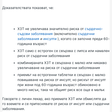
Доказателствата показват, че:
ХЗТ не увеличава значително риска от
сърдечно-
съдови заболявания
(включително
сърдечни
заболявания
и
инсулти
), когато се започне преди 60-
годишна възраст
ХЗТ само с естроген се свързва с липса или намален
риск от сърдечни заболявания
комбинираната ХЗТ е свързана с малко или никакво
увеличаване на риска от сърдечни заболявания
приемът на естрогенни таблетки е свързан с малко
повишаване на риска от инсулт, но рискът от инсулт
при жени под 60-годишна възраст обикновено е
много нисък, така че общият риск все още е малък
Говорете с личен лекар, ако приемате ХЗТ или обмисляте да
го вземете и се притеснявате от риска от инсулт или сърдечни
заболявания.