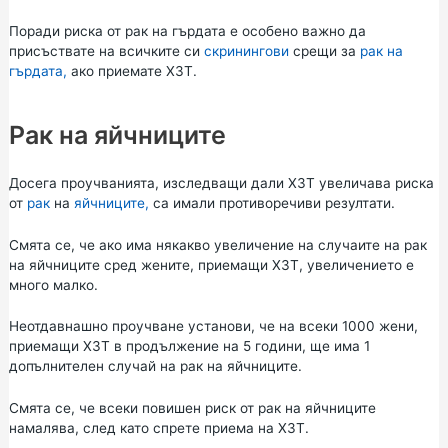
Поради риска от рак на гърдата е особено важно да
присъствате на всичките си
скринингови
срещи за
рак на
гърдата,
ако приемате ХЗТ.
Рак на яйчниците
Досега проучванията, изследващи дали ХЗТ увеличава риска
от
рак
на
яйчниците,
са имали противоречиви резултати.
Смята се, че ако има някакво увеличение на случаите на рак
на яйчниците сред жените, приемащи ХЗТ, увеличението е
много малко.
Неотдавнашно проучване установи, че на всеки 1000 жени,
приемащи ХЗТ в продължение на 5 години, ще има 1
допълнителен случай на рак на яйчниците.
Смята се, че всеки повишен риск от рак на яйчниците
намалява, след като спрете приема на ХЗТ.