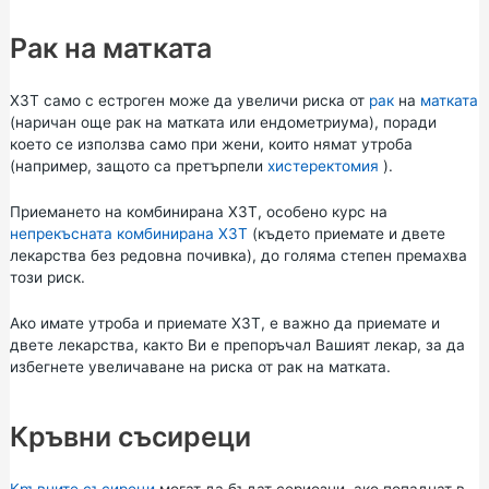
Рак на матката
ХЗТ само с естроген може да увеличи риска от
рак
на
матката
(наричан още рак на матката или ендометриума), поради
което се използва само при жени, които нямат утроба
(например, защото са претърпели
хистеректомия
).
Приемането на комбинирана ХЗТ, особено курс на
непрекъсната комбинирана ХЗТ
(където приемате и двете
лекарства без редовна почивка), до голяма степен премахва
този риск.
Ако имате утроба и приемате ХЗТ, е важно да приемате и
двете лекарства, както Ви е препоръчал Вашият лекар, за да
избегнете увеличаване на риска от рак на матката.
Кръвни съсиреци
Кръвните съсиреци
могат да бъдат сериозни, ако попаднат в