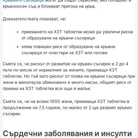
кръвоносен съд и блокират притока на кръв.
Доказателствата показват, че:
приемането на ХЗТ таблетки може да увеличи риска
от образуване на кръвни съсиреци
няма повишен риск от образуване на кръвни
съсиреци от пластири за ХЗТ или гелове
Смята се, че рискът от развитие на кръвен съсирек е 2 до 4
пъти по-висок от нормалния за жените, приемащи ХЗТ
таблетки. Но тъй като рискът от поява на кръвни съсиреци при
жени в менопауза обикновено е много нисък, общият риск от
приема на ХЗТ таблетки все още е малък.
Смята се, че на всеки 1000 жени, приемащи ХЗТ таблетки в
продължение на 7,5 години, по-малко от 2 ще развият кръвен
съсирек.
Сърдечни заболявания и инсулти