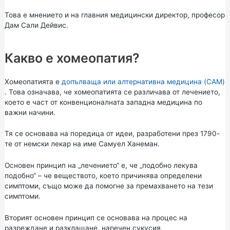
Това е мнението и на главния медицински директор, професор
Дам Сали Дейвис.
Какво е хомеопатия?
Хомеопатията е
допълваща или алтернативна медицина (CAM)
. Това означава, че хомеопатията се различава от лечението,
което е част от конвенционалната западна медицина по
важни начини.
Тя се основава на поредица от идеи, разработени през 1790-
те от немски лекар на име Самуел Ханеман.
Основен принцип на „лечението“ е, че „подобно лекува
подобно“ – че веществото, което причинява определени
симптоми, също може да помогне за премахването на тези
симптоми.
Вторият основен принцип се основава на процес на
разреждане и разклащане, наречен сукусия.