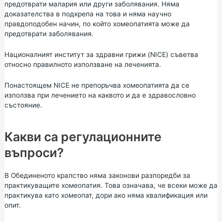
предотврати малария или други заболявания. Няма
доказателства в подкрепа на това и няма научно
правдоподобен начин, по който хомеопатията може да
предотврати заболявания.
Националният институт за здравни грижи (NICE)
съветва
относно правилното използване на леченията.
Понастоящем NICE не препоръчва хомеопатията да се
използва при лечението на каквото и да е здравословно
състояние.
Какви са регулационните
въпроси?
В Обединеното кралство няма законови разпоредби за
практикуващите хомеопатия. Това означава, че всеки може да
практикува като хомеопат, дори ако няма квалификация или
опит.