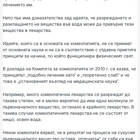
лечението им.
Нито пък има доказателства зад идеята, че разреждането и
разклащането на вещества във вода може да превърне тези
вещества в лекарства.
Идеите, които са в основата на хомеопатията, не се приемат
от основната наука и не са в съответствие с отдавна приетите
принципи за начина, по който функционира физическият свят.
В доклада на Комитета за хомеопатията от 2010 г. се казва, че
принципът „подобно лечение като“ е „теоретично слаб“ и че
това е „установеният възглед на медицинската наука“.
Например, много хомеопатични лекарства се разреждат до
такава степен, че е малко вероятно да има една молекула от
първоначалното вещество, останало в крайното лекарство. В
такива случаи хомеопатичните лекарства не се състоят от
нищо, освен вода.
Някои хомеопати вярват, че в резултат на процеса на сукусия
първоначалното вещество оставя „отпечатък“ от себе си във