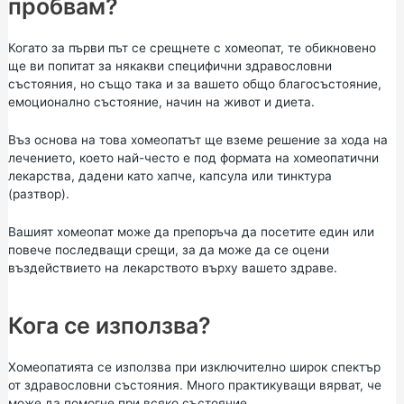
пробвам?
Когато за първи път се срещнете с хомеопат, те обикновено
ще ви попитат за някакви специфични здравословни
състояния, но също така и за вашето общо благосъстояние,
емоционално състояние, начин на живот и диета.
Въз основа на това хомеопатът ще вземе решение за хода на
лечението, което най-често е под формата на хомеопатични
лекарства, дадени като хапче, капсула или тинктура
(разтвор).
Вашият хомеопат може да препоръча да посетите един или
повече последващи срещи, за да може да се оцени
въздействието на лекарството върху вашето здраве.
Кога се използва?
Хомеопатията се използва при изключително широк спектър
от здравословни състояния. Много практикуващи вярват, че
може да помогне при всяко състояние.