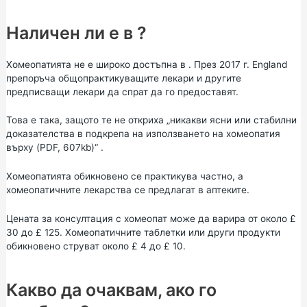
Наличен ли е в ?
Хомеопатията не е широко достъпна в . През 2017 г. England
препоръча общопрактикуващите лекари и другите
предписващи лекари да спрат да го предоставят.
Това е така, защото те не откриха
„никакви ясни или стабилни
доказателства в подкрепа на използването на хомеопатия
върху (PDF, 607kb)“
.
Хомеопатията обикновено се практикува частно, а
хомеопатичните лекарства се предлагат в аптеките.
Цената за консултация с хомеопат може да варира от около £
30 до £ 125. Хомеопатичните таблетки или други продукти
обикновено струват около £ 4 до £ 10.
Какво да очаквам, ако го