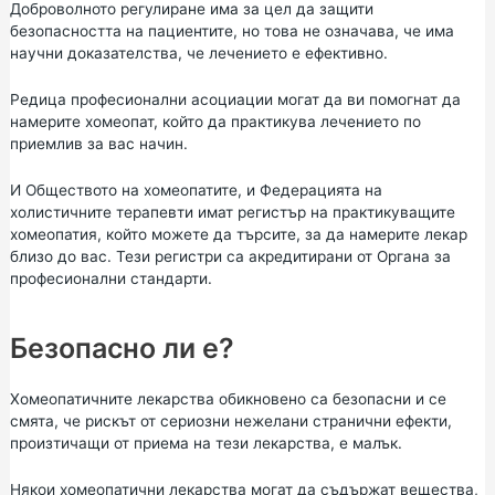
Доброволното регулиране има за цел да защити
безопасността на пациентите, но това не означава, че има
научни доказателства, че лечението е ефективно.
Редица професионални асоциации могат да ви помогнат да
намерите хомеопат, който да практикува лечението по
приемлив за вас начин.
И
Обществото на хомеопатите,
и
Федерацията на
холистичните терапевти
имат регистър на практикуващите
хомеопатия, който можете да търсите, за да намерите лекар
близо до вас. Тези регистри са акредитирани от Органа за
професионални стандарти.
Безопасно ли е?
Хомеопатичните лекарства обикновено са безопасни и се
смята, че рискът от сериозни нежелани странични ефекти,
произтичащи от приема на тези лекарства, е малък.
Някои хомеопатични лекарства могат да съдържат вещества,