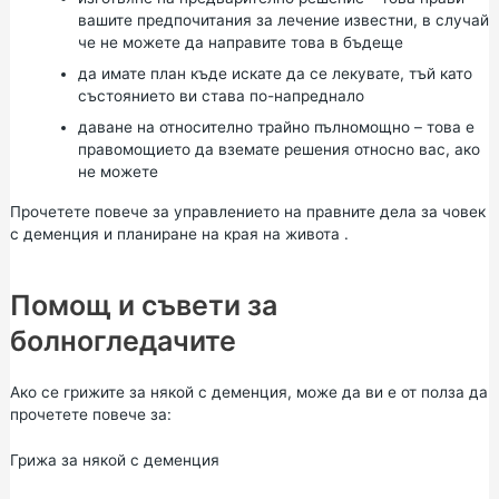
вашите предпочитания за лечение известни, в случай
че не можете да направите това в бъдеще
да имате план къде искате да се лекувате, тъй като
състоянието ви става по-напреднало
даване на относително трайно
пълномощно
– това е
правомощието да вземате решения относно вас, ако
не можете
Прочетете повече за
управлението на правните дела за човек
с деменция
и
планиране на края на живота
.
Помощ и съвети за
болногледачите
Ако се грижите за някой с деменция, може да ви е от полза да
прочетете повече за:
Грижа за някой с деменция