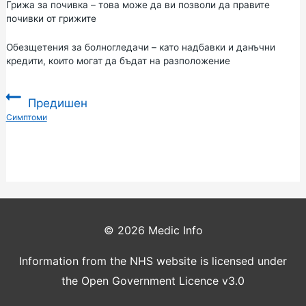
Грижа
за почивка – това може да ви позволи да правите
почивки от грижите
Обезщетения за болногледачи
– като надбавки и данъчни
кредити, които могат да бъдат на разположение
Предишен
:
Симптоми
© 2026
Medic Info
Information from the NHS website is licensed under
the Open Government Licence v3.0