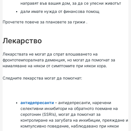
направят във вашия дом, за да се улесни животът
дали имате нужда от
финансова помощ
Прочетете повече за
плановете
за
грижи
.
Лекарство
Лекарствата не могат да спрат влошаването на
фронтотемпоралната деменция, но могат да помогнат за
намаляване на някои от симптомите при някои хора.
Следните лекарства могат да помогнат:
антидепресанти
– антидепресанти, наречени
селективни инхибитори на обратното поемане на
серотонин (SSRIs),
могат да помогнат за
контролиране на загубата на инхибиции, преяждане и
компулсивно поведение, наблюдавано при някои