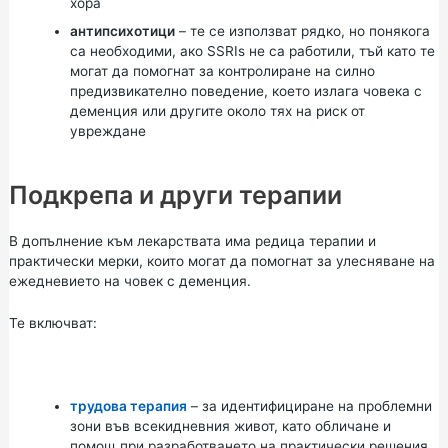
хора
антипсихотици
– те се използват рядко, но понякога
са необходими, ако SSRIs не са работили, тъй като те
могат да помогнат за контролиране на силно
предизвикателно поведение, което излага човека с
деменция или другите около тях на риск от
увреждане
Подкрепа и други терапии
В допълнение към лекарствата има редица терапии и
практически мерки, които могат да помогнат за улесняване на
ежедневието на човек с деменция.
Те включват:
трудова терапия
– за идентифициране на проблемни
зони във всекидневния живот, като обличане и
помощ при разработването на практически решения