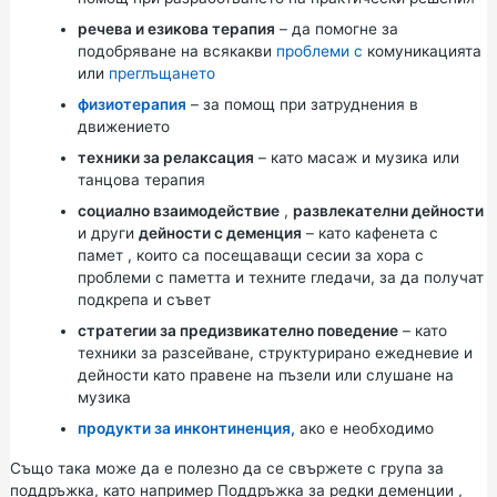
речева и езикова терапия
– да помогне за
подобряване на всякакви
проблеми с
комуникацията
или
преглъщането
физиотерапия
– за помощ при затруднения в
движението
техники за релаксация
– като масаж и музика или
танцова терапия
социално взаимодействие
,
развлекателни дейности
и други
дейности с деменция
– като
кафенета с
памет
, които са посещаващи сесии за хора с
проблеми с паметта и техните гледачи, за да получат
подкрепа и съвет
стратегии за предизвикателно поведение
– като
техники за разсейване, структурирано ежедневие и
дейности като правене на пъзели или слушане на
музика
продукти за инконтиненция,
ако е необходимо
Също така може да е полезно да се свържете с група за
поддръжка, като например
Поддръжка
за
редки деменции
,