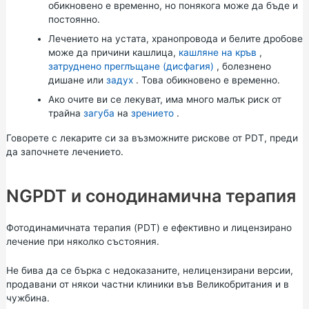
обикновено е временно, но понякога може да бъде и
постоянно.
Лечението на устата, хранопровода и белите дробове
може да причини кашлица,
кашляне на кръв
,
затруднено преглъщане (дисфагия)
, болезнено
дишане или
задух
. Това обикновено е временно.
Ако очите ви се лекуват, има много малък риск от
трайна
загуба
на
зрението
.
Говорете с лекарите си за възможните рискове от PDT, преди
да започнете лечението.
NGPDT и сонодинамична терапия
Фотодинамичната терапия (PDT) е ефективно и лицензирано
лечение при няколко състояния.
Не бива да се бърка с недоказаните, нелицензирани версии,
продавани от някои частни клиники във Великобритания и в
чужбина.