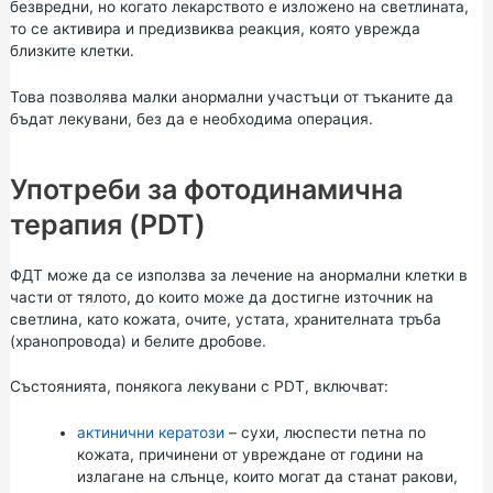
безвредни, но когато лекарството е изложено на светлината,
то се активира и предизвиква реакция, която уврежда
близките клетки.
Това позволява малки анормални участъци от тъканите да
бъдат лекувани, без да е необходима операция.
Употреби за фотодинамична
терапия (PDT)
ФДТ може да се използва за лечение на анормални клетки в
части от тялото, до които може да достигне източник на
светлина, като кожата, очите, устата, хранителната тръба
(хранопровода) и белите дробове.
Състоянията, понякога лекувани с PDT, включват:
актинични кератози
– сухи, люспести петна по
кожата, причинени от увреждане от години на
излагане на слънце, които могат да станат ракови,