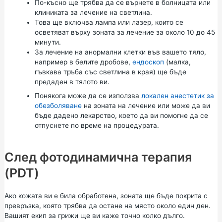
По-късно ще трябва да се върнете в болницата или
клиниката за лечение на светлина.
Това ще включва лампа или лазер, които се
осветяват върху зоната за лечение за около 10 до 45
минути.
За лечение на анормални клетки във вашето тяло,
например в белите дробове,
ендоскоп
(малка,
гъвкава тръба със светлина в края) ще бъде
предаден в тялото ви.
Понякога може да се използва
локален анестетик за
обезболяване
на зоната на лечение или може да ви
бъде дадено лекарство, което да ви помогне да се
отпуснете по време на процедурата.
След фотодинамична терапия
(PDT)
Ако кожата ви е била обработена, зоната ще бъде покрита с
превръзка, която трябва да остане на място около един ден.
Вашият екип за грижи ще ви каже точно колко дълго.