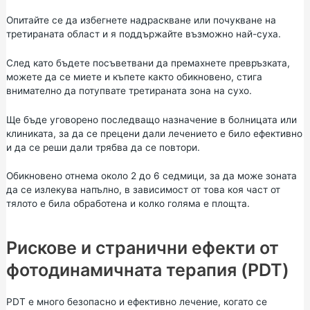
Опитайте се да избегнете надраскване или почукване на
третираната област и я поддържайте възможно най-суха.
След като бъдете посъветвани да премахнете превръзката,
можете да се миете и къпете както обикновено, стига
внимателно да потупвате третираната зона на сухо.
Ще бъде уговорено последващо назначение в болницата или
клиниката, за да се прецени дали лечението е било ефективно
и да се реши дали трябва да се повтори.
Обикновено отнема около 2 до 6 седмици, за да може зоната
да се излекува напълно, в зависимост от това коя част от
тялото е била обработена и колко голяма е площта.
Рискове и странични ефекти от
фотодинамичната терапия (PDT)
PDT е много безопасно и ефективно лечение, когато се