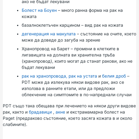
ако не бъдат лекувани
Болест на Боуен
– много ранна форма на рак на
кожата
базалноклетъчен карцином
– вид рак на кожата
дегенерация на макулата
– състояние на очите, което
може да доведе до загуба на зрение
Хранопровод на Барет – промени в клетките в
лигавицата на долната ви хранителна тръба
(хранопровод), които могат да станат ракови, ако не
бъдат лекувани
рак на хранопровода, рак на
устата
и
белия дроб
–
PDT може да излекува някои видове рак, ако се
използва в ранните етапи, или да предложи
облекчение на симптомите в по-напреднали случаи
PDT също така обещава при лечението на някои други видове
рак, както и
брадавици
,
акне
и екстрамамарна болест на
Paget (предраково състояние, което засяга кожата в и около
слабините).