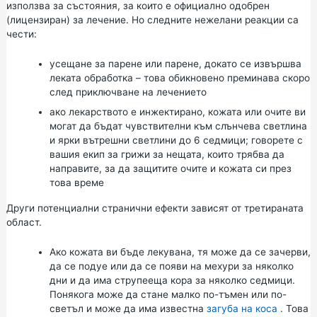
използва за състояния, за които е официално одобрен
(лицензиран) за лечение. Но следните нежелани реакции са
чести:
усещане за парене или парене, докато се извършва
леката обработка – това обикновено преминава скоро
след приключване на лечението
ако лекарството е инжектирано, кожата или очите ви
могат да бъдат чувствителни към слънчева светлина
и ярки вътрешни светлини до 6 седмици; говорете с
вашия екип за грижи за нещата, които трябва да
направите, за да защитите очите и кожата си през
това време
Други потенциални странични ефекти зависят от третираната
област.
Ако кожата ви бъде лекувана, тя може да се зачерви,
да се подуе или да се появи на мехури за няколко
дни и да има струпееща кора за няколко седмици.
Понякога може да стане малко по-тъмен или по-
светъл и може да има известна
загуба на коса
. Това