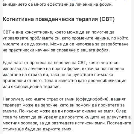
вниманието
са много ефективни за лечение на фобии.
Когнитивна поведенческа терапия (CBT)
CBT е вид консултиране, което може да ви помогне да
управлявате проблемите си, като промените начина, по който
мислите и се държите. Може да се използва за разработване
на практически начини за справяне с вашата фобия.
Една част от процеса на лечение на CBT, която често се
използва за лечение на прости фобии, включва постепенно
излагане на страха ви, така че се чувствате по-малко
притеснени от него. Това е известно като десенсибилизация
или експозиционна терапия.
Например, ако имате страх от змии (оффидиофобия), вашият
терапевт може да започне, като ви помоли да прочетете за
змиите. По-късно може да ви покажат снимка на змия. След
това те могат да ви уредят да посетите къщата на влечугите в
местния зоопарк, за да разгледате истински змии. Последната
стъпка ще бъде да държите змия.