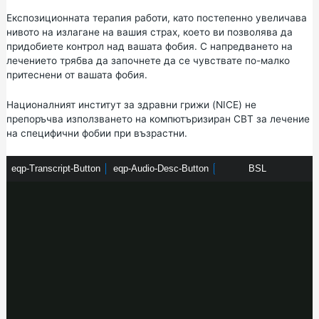
Експозиционната терапия работи, като постепенно увеличава
нивото на излагане на вашия страх, което ви позволява да
придобиете контрол над вашата фобия. С напредването на
лечението трябва да започнете да се чувствате по-малко
притеснени от вашата фобия.
Националният институт за здравни грижи (NICE)
не
препоръчва използването на компютъризиран CBT за лечение
на специфични фобии при възрастни.
e
eqp-Transcript-Button
e
eqp-Audio-Desc-Button
B
BSL
q
q
S
p
p
L
-
-
T
A
r
u
a
d
n
i
s
o
c
-
r
D
i
e
p
s
t
c
-
-
B
B
u
u
t
t