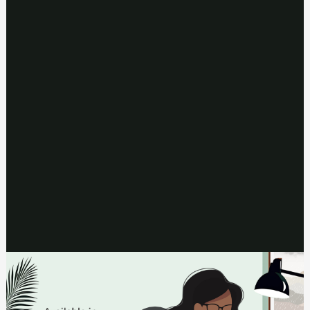
< /li> < li > < a > пароксетин < /a> (Seroxat)
< /ul> < p > Венлафаксин(Efexor), инхибитор на обратното
захващане на серотонин и норадреналин(SNRI) също може да
бъде предписан при тревожност. < /p> < p > Честите
нежелани реакции на тези лечения включват: < /p> < ul >
< li > гадене < /li> < li > < a href = "/условия/гnавобоnие/" >
главоболие < /a>
< li > < a href = "/условия/безсъние/" > проблеми със съня <
/a>
< li > разстроен стомах < /li> < /ul> < p > Те също могат
първоначално да влошат вашата тревожност и да причинят
сексуални проблеми. < /p> < p > Кломипрамин(Anafranil) е вид
трицикличен антидепресант(TCA), който е лицензиран за
лечение на фобии.Страничните ефекти включват: < /p> < ul >
< li > суха уста < /li> < li > сънливост < /li> < li > замъглено
зрение < /li> < li > треперене(треперене) < /li> < li > < a href =
"/условия/сърцебиене/" > сърцебиене(неравномерен
сърдечен ритъм) < /a>
< li > < a href = "/условия/запек/" > запек < /a>
< li > затруднено уриниране < /li> < /ul> < p >
Моклобемид(Manerix) е вид антидепресант от групата на
антидепресантите на инхибитора на