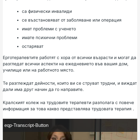
са физически инвалиди
се възстановяват от заболяване или операция
имат проблеми с ученето
имате психични проблеми
остаряват
Ерготерапевтите работят с хора от всички възрасти и могат да
разгледат всички аспекти на ежедневието във вашия дом,
училище или на работното място.
Те разглеждат дейности, които ви се струват трудни, и виждат
дали има друг начин да го направите.
Кралският колеж на трудовите терапевти разполага с повече
информация за
това какво представлява трудовата терапия
.
e
eqp-Transcript-Button
q
p
-