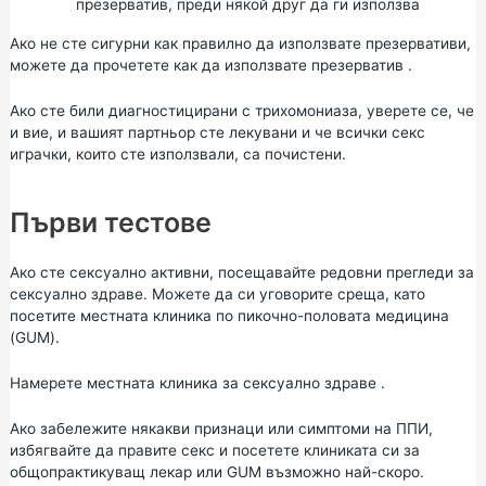
презерватив, преди някой друг да ги използва
Ако не сте сигурни как правилно да използвате презервативи,
можете да прочетете
как да използвате презерватив
.
Ако сте били диагностицирани с трихомониаза, уверете се, че
и вие, и вашият партньор сте лекувани и че всички секс
играчки, които сте използвали, са почистени.
Първи тестове
Ако сте сексуално активни, посещавайте редовни прегледи за
сексуално здраве. Можете да си уговорите среща, като
посетите местната клиника по пикочно-половата медицина
(GUM).
Намерете местната
клиника за сексуално здраве
.
Ако забележите някакви признаци или симптоми на ППИ,
избягвайте да правите секс и посетете клиниката си за
общопрактикуващ лекар или GUM възможно най-скоро.