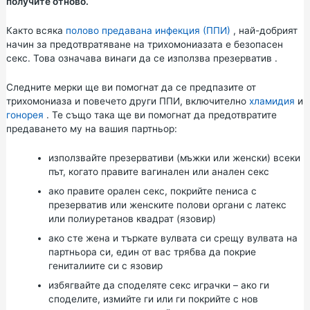
получите отново.
Както всяка
полово предавана инфекция (ППИ)
, най-добрият
начин за предотвратяване на трихомониазата е безопасен
секс. Това означава винаги да се използва
презерватив
.
Следните мерки ще ви помогнат да се предпазите от
трихомониаза и повечето други ППИ, включително
хламидия
и
гонорея
. Те също така ще ви помогнат да предотвратите
предаването му на вашия партньор:
използвайте презервативи (мъжки или женски) всеки
път, когато правите вагинален или анален секс
ако правите орален секс, покрийте пениса с
презерватив или женските полови органи с латекс
или полиуретанов квадрат (язовир)
ако сте жена и търкате вулвата си срещу вулвата на
партньора си, един от вас трябва да покрие
гениталиите си с язовир
избягвайте да споделяте секс играчки – ако ги
споделите, измийте ги или ги покрийте с нов