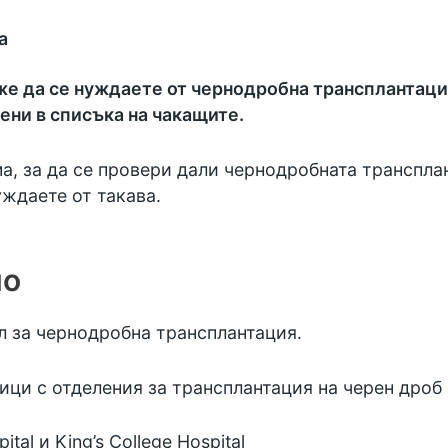
а
же да се нуждаете от чернодробна трансплантаци
ени в списъка на чакащите.
а, за да се провери дали чернодробната транспла
ждаете от такава.
но
л за чернодробна трансплантация.
ци с отделения за трансплантация на черен дроб 
tal и King’s College Hospital