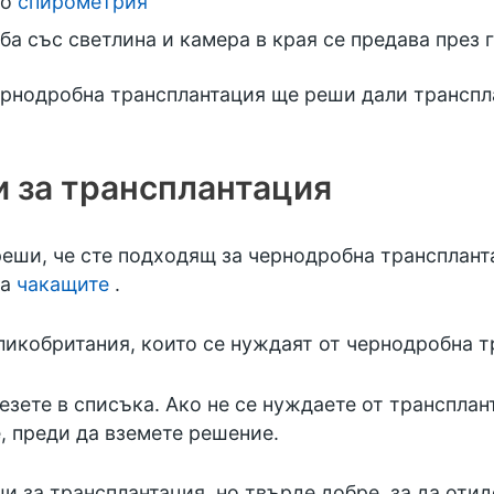
то
спирометрия
ба със светлина и камера в края се предава през 
чернодробна трансплантация ще реши дали транспл
 за трансплантация
реши, че сте подходящ за чернодробна транспланта
а
чакащите
.
ликобритания, които се нуждаят от чернодробна т
езете в списъка. Ако не се нуждаете от транспла
, преди да вземете решение.
 за трансплантация, но твърде добре, за да отид