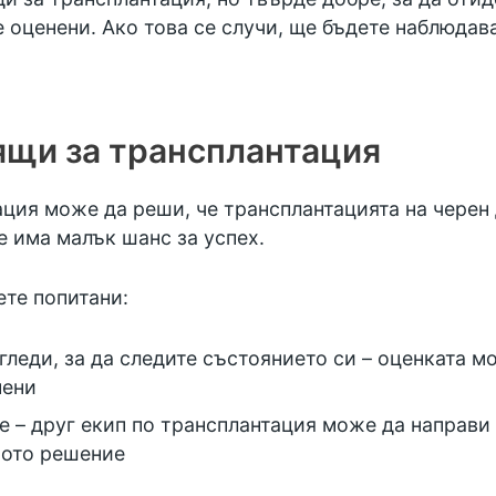
е оценени. Ако това се случи, ще бъдете наблюдав
ящи за трансплантация
ация може да реши, че трансплантацията на черен 
е има малък шанс за успех.
ете попитани:
гледи, за да следите състоянието си – оценката м
мени
е – друг екип по трансплантация може да направи 
ното решение