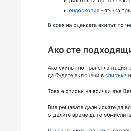
дихателни тестове – ка
ендоскопия
– тънка тръ
В края на оценката екипът по 
Ако сте подходящи
Ако екипът по трансплантация 
да бъдете включени в
списъка
н
Това е списък на всички във Ве
Вие решавате дали искате да вл
отделите време да го обмислите
Понякога може да сте подходящи