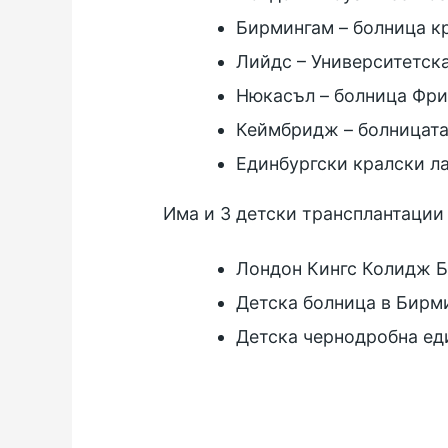
Бирмингам – болница к
Лийдс – Университетск
Нюкасъл – болница Фр
Кеймбридж – болницата
Единбургски кралски л
Има и 3 детски трансплантации 
Лондон Кингс Колидж Б
Детска болница в Бирм
Детска чернодробна ед