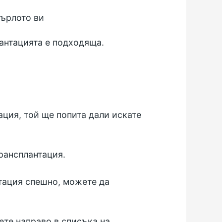
гърлото ви
антацията е подходяща.
ция, той ще попита дали искате
рансплантация.
нтация спешно, можете да
ете направо в списъка на