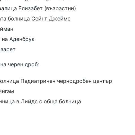
ралица Елизабет (възрастни)
ата болница Сейнт Джеймс
ийман
 на Аденбрук
азарет
на черен дроб:
олница Педиатричен чернодробен център
ингам
иница в Лийдс с обща болница