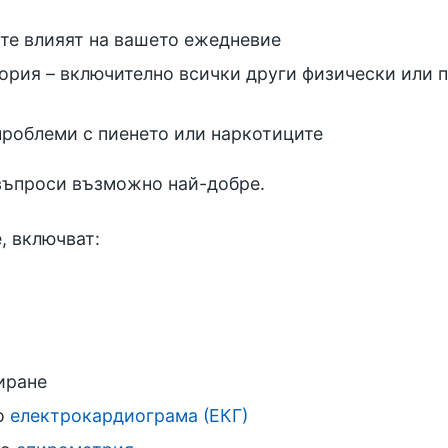
 те влияят на вашето ежедневие
ория – включително всички други физически или п
проблеми с пиенето или наркотиците
 въпроси възможно най-добре.
, включват:
иране
то
електрокардиограма (ЕКГ)