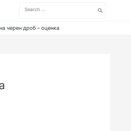
Search
for:
на черен дроб – оценка
а